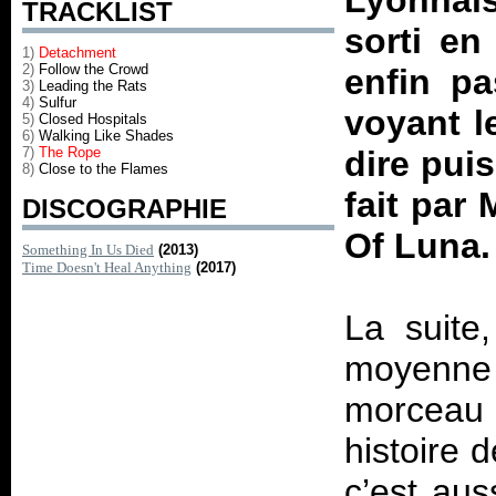
Lyonnais
TRACKLIST
sorti e
1)
Detachment
2)
Follow the Crowd
enfin pa
3)
Leading the Rats
4)
Sulfur
voyant l
5)
Closed Hospitals
6)
Walking Like Shades
7)
The Rope
dire pui
8)
Close to the Flames
fait par
DISCOGRAPHIE
Of Luna. 
Something In Us Died
(2013)
Time Doesn't Heal Anything
(2017)
La suite
moyenne
morceau 
histoire 
c’est aus