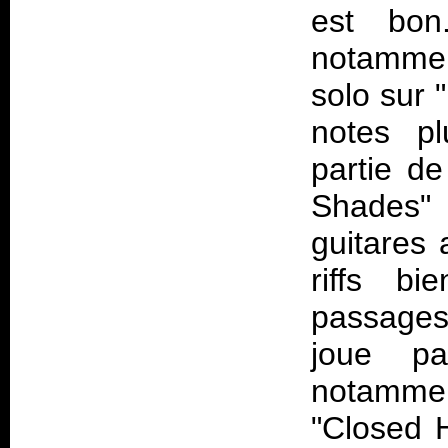
est bon.
notamment
solo sur 
notes p
partie de
Shades"
guitares 
riffs bi
passages 
joue pa
notamment
"Closed H