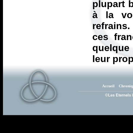
plupart 
à la voi
refrains
ces fran
quelque 
leur prop
Accueil
Chroniq
©Les Eternels 