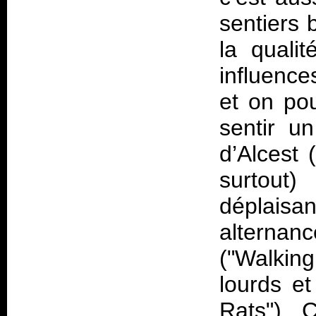
sentiers 
la quali
influence
et on po
sentir u
d’Alcest
surtout
déplaisa
alternan
("Walking
lourds et
Rats").