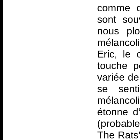
comme da
sont sou
nous plo
mélancol
Eric, le
touche p
variée de
se sent
mélancol
étonne d’
(probabl
The Rats"