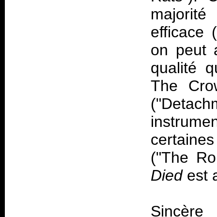
majorit
efficace 
on peut 
qualité q
The Crow
("Detachm
instrume
certaine
("The R
Died
est 
Sincère