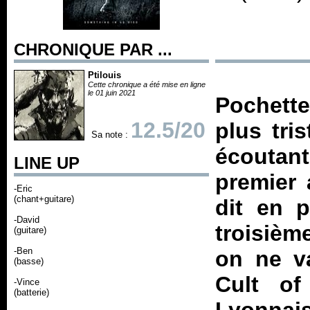
CHRONIQUE PAR ...
Ptilouis
Cette chronique a été mise en ligne
le 01 juin 2021
Pochette 
12.5/20
plus tri
Sa note :
écouta
LINE UP
premier 
-Eric
(chant+guitare)
dit en 
-David
troisièm
(guitare)
-Ben
on ne va
(basse)
Cult of
-Vince
(batterie)