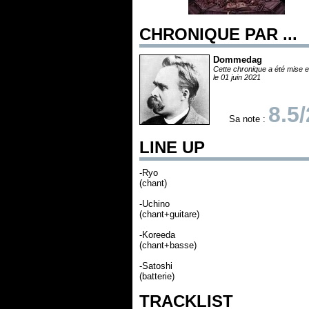
CHRONIQUE PAR ...
Dommedag
Cette chronique a été mise e
le 01 juin 2021
8.5
Sa note :
LINE UP
-Ryo
(chant)
-Uchino
(chant+guitare)
-Koreeda
(chant+basse)
-Satoshi
(batterie)
TRACKLIST