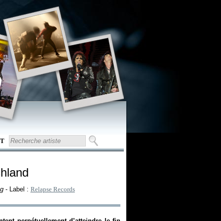
T
shland
ng
- Label :
Relapse Records
ent perpétuellement d’atteindre le fin