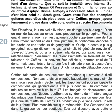
fond d’un domaine. Que ce soit la brutalité, avec Internal Suf
technicité, et ses Spawn Of Possession et Origin, la noirceur ave
où officie Asphyx, Disma, Autopsy à l’occasion. Mais si l’un de
c’est bien celui du death gras. Grave reste l’un des champi
guitares accordées six-pieds sous terre. Coffins, groupe japonai
fermement engagé dans cette voie, quitte à susciter l’incompréhe
n ligne
The Fleshland
, leur nouvelle livraison, ne déroge pas à la règle. D’e
un mur de basses au rendu tirant presque sur le goregrind. Pour ce
quand arrive la voix, ce n’est qu’une couche supplémentaire de lipid
/20
Devourment second et du Grave primaire, le bonhomme décoche de
les pitchs de ces tricheurs de goregrindeux. Ouaip, le death le plus gr
goregrind, étrange dit comme ça. La simplicité générale renvoie d
Severed Survival
, ou à la scène finlandaise, qui avait aussi ce
ralentissement. Seulement, les ralentissements se trouvent en m
faiblesse de Coffins. Ils peuvent être délicieux, comme celui de "
donc, mais aussi très chiants une fois l’habitude prise, à cause d’un
nullement. A se demander si Lars Ulrich n’a pas été débauché pour veni
Coffins fait partie de ces quelques formations qui arrivent à dist
compositions. Non pas la vision enjouée baudelairienne, mais simplem
un chacun son destin. Seulement, les Japonais ont pour principale ta
compositions qui gagneraient à être plus concise. Ou comment un
minutes se retrouve à en faire 47. Les français de Necrowretch l’av
compositions des Nippons souffrent du syndrome du riff interchangeabl
davantage pour l’impact que provoque leur succession que pour leur s
plus que deux riffs de Coffins. La production joue sans doute un rôle
de leur faute. Plus monolithique que mémorable,
The Fleshland
se v
dans la graisse de leur boutique. Zola est d’accord avec cette