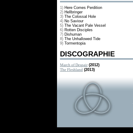
1)
Here Comes Perdition
2)
Hellbringer
3)
The Colossal Hole
4)
No Saviour
5)
The Vacant Pale Vessel
6)
Rotten Disciples
7)
Dishuman
8)
The Unhallowed Tide
9)
Tormentopia
DISCOGRAPHIE
March of Despair
(2012)
The Fleshland
(2013)