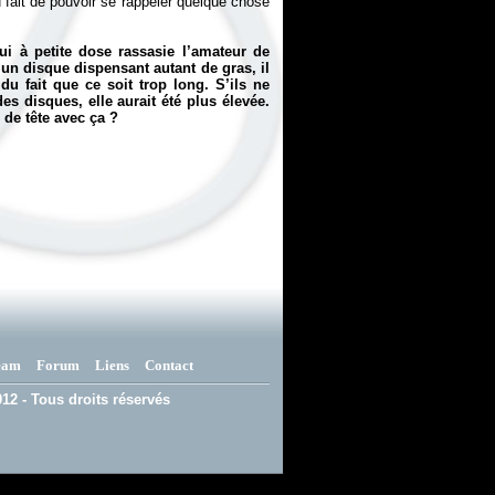
 fait de pouvoir se rappeler quelque chose
qui à petite dose rassasie l’amateur de
un disque dispensant autant de gras, il
du fait que ce soit trop long. S’ils ne
s disques, elle aurait été plus élevée.
de tête avec ça ?
eam
Forum
Liens
Contact
12 - Tous droits réservés