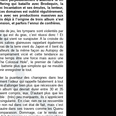
fering qui bataille avec Brodequin, la
c Incantation et ses émules, la lenteur,
 ces domaines est oublié régulièrement,
ons avec ses productions massives aux
s déjà à l’origine de trois album s’est
nsion, et parfois l’ennui de confrères.
ntrée de jeu, les tympans sont violentés par
 qui est du gras, c’est réussi donc ! Et
e qui vient se surajouter. A la croisée du
s salves glaireuses rappelant également
as de la terre vient du Japon et il tient du
’ailleurs de la même façon au Autopsy de
 tempérament vicié et cette tendance au
ême temps être une force mais aussi une
The Colossal Hole", le premier de l’album
e batterie plus que simpliste qui ne meuble
r enregistrer le tout.
iller la puanteur des charognes dans leur
ent l’odeur qui rappelle fatalement à tout
re d’allonger bien plus que nécessaire des
 album qui devrait durer entre 30 et 35
aient compris, eux. D’autant plus que les
e : (très) peu marquants, ils s’apprécient
ingularité. En clair, rien ne se ressemble
 non nul dans cet état de fait, mais c’est
autre dans ses travers comme les Quenu
 comparaison. Dommage, car le rendu est