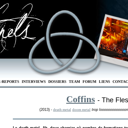
E-REPORTS
INTERVIEWS
DOSSIERS
TEAM
FORUM
LIENS
CONTAC
Coffins
- The Fle
(2013) -
death metal
doom metal
trop looooooooooooo
Le death metal. Ah, doux charnier où nombre de formations tent