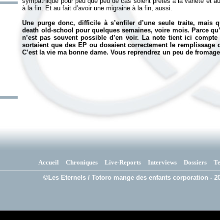
sympathique pour peu que peu de cas soient prêtés à la variété et au
à la fin. Et au fait d’avoir une migraine à la fin, aussi.
Une purge donc, difficile à s’enfiler d’une seule traite, mais 
death old-school pour quelques semaines, voire mois. Parce qu’
n’est pas souvent possible d’en voir. La note tient ici compte 
sortaient que des EP ou dosaient correctement le remplissage de
C’est la vie ma bonne dame. Vous reprendrez un peu de fromage 
Accueil
Chroniques
Live-Reports
Interviews
Dossiers
T
©Les Eternels / Totoro mange des enfants corporation - 20