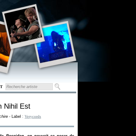
T
 Nihil Est
chire
- Label :
Verycords
 de
Poseidon
, on pouvait se poser de