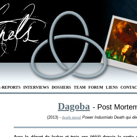
E-REPORTS
INTERVIEWS
DOSSIERS
TEAM
FORUM
LIENS
CONTAC
Dagoba
- Post Mortem
(2013) -
death metal
Power Industrialo Death qui dé
Avec le départ de Izakar et trois ans (déjà) depuis la sortie