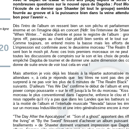
nombreuses questions sur le nouvel opus de Dagoba :
Post Mor
l'écoute de ce dernier que Shawter (et tout le groupe) semble
fourrée au groove et à la puissance bien dans la veine atten
bon pour l'avenir
».
Dès l'intro de l'album on ressent bien un son pêchu et parfaitement
n ligne
énorme et on l'imagine déjà en concert (Ndlr: lire l'interview de Shaw
"When Winter…" éclate d’entrée et pose le registre de l’album : gros
/gros riff, passages au chant clair plutôt bien sentis et le tout su
Comme toujours, on entend moins la basse mais les efforts de p
20
L’impression est confirmée avec le deuxième morceau "The Realm Bl
sent bon le mosh pit. Avec ces trois premiers morceaux on ne peut
toutes les discussions de comptoirs sur le son et les choix de prod
empêché Dagoba de tourner et de donner une autre dimension des com
donne de suite envie de voir tout cela en vrai !
Mais attention je vois déjà les blasés à la répartie automatisée
attendues
», à cela je réponds que les titres ne sont pas des p
surprend à ne pas voir les plus de 6 minutes de "The Realm Black
suivants. D’ailleurs
"Yes We Die" confirme le début de l’album et empo
power compo poussante
» sur le riff jusqu’à la fin du morceau.
"Kiss
morceau le plus conventionnel dans l’approche, enfonce le clou et l
nous rappelle qu’il n’y a pas que dans les Landes que les batteurs 
à la moitié de l’album et l’interlude musicale "Nevada" laisse les ém
sur un morceau Indus/électro et une intro généralissime encore à mon
"The Day After the Apocalypse" et "Son of a ghost" apportent des rif
the living"
et
"By the Sword" finissent d’achever un album puissant 
braillements
» de Shawter donnent vraiment impression que Dagoba