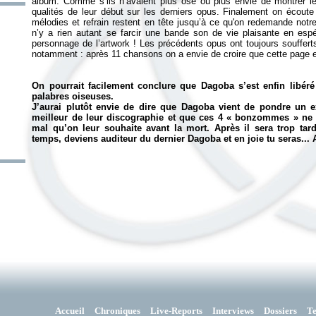
album. Comme s’ils n’avaient plus osé ou plus envie de montrer leu
qualités de leur début sur les derniers opus. Finalement on écoute 
mélodies et refrain restent en tête jusqu’à ce qu'on redemande notre 
n’y a rien autant se farcir une bande son de vie plaisante en espé
personnage de l’artwork ! Les précédents opus ont toujours soufferts
notamment : après 11 chansons on a envie de croire que cette page e
On pourrait facilement conclure que Dagoba s’est enfin libéré
palabres oiseuses.
J’aurai plutôt envie de dire que Dagoba vient de pondre un 
meilleur de leur discographie et que ces 4 «
bonzommes
» ne 
mal qu’on leur souhaite avant la mort. Après il sera trop tar
temps, deviens auditeur du dernier Dagoba et en joie tu seras...
Accueil
Chroniques
Live-Reports
Interviews
Dossiers
T