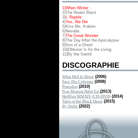
1)When Winter…
2)
The Realm Black
3)
I, Reptile
4)
Yes, We Die
5)
Kiss Me, Kraken
6)
Nevada
7)
The Great Wonder
8)
The Day After the Apocalypse
9)
Son of a Ghost
10)
Oblivion Is for the Living
11)
By the Sword
DISCOGRAPHIE
What Hell Is About
(2006)
Face The Colossus
(2008)
Poseidon
(2010)
Post Mortem Nihil Est
(2013)
HellFest MMXIV (CD+DVD)
(2014)
Tales of the Black Dawn
(2015)
By Night
(2022)