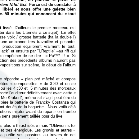
tem Nihil Est
. Force est de constater à
 libéré et nous offre une galette bien
due. 50 minutes qui annoncent du «
tout
 lissé. D'ailleurs le premier morceau est
ter dans les Eternels à ce sujet). En effet
se voix / grosse batterie (ha la double !)
r une ambiance très travaillée et pesante.
roduction équilibrent vraiment le tout.
ack" et ensuite par
"I,Reptile" –au riff qui
 s’empêcher de se dire : «
Pu**** ! !
». Si
uction des précédents albums n’auront pas
positions sur scène, le début de l’album
 me répondre «
plan pré mâché et compos
etites «
composettes
» de 3:30 et on se
" ou les 4 :30 et 5 minutes des morceaux
rte l’auditeur définitivement avec cette «
 Me Kraken", même s'il s'agit peut-être du
ibère la batterie de Francky Costanza qui
sont doués de la baguette. Nous voilà déjà
otions mijoter avant de repartir en trombe
 sens purement taillée pour du live.
fs plus «
thrashisés
» mais "Oblivion is for
et très énergique. Les growls et autres «
 purifie ses passions au travers de cet