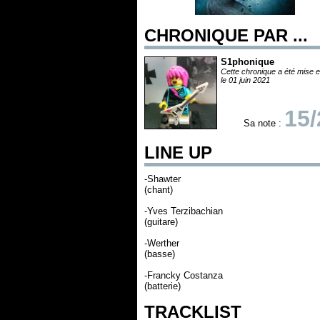
CHRONIQUE PAR ...
S1phonique
Cette chronique a été mise e
le 01 juin 2021
15/
Sa note :
LINE UP
-Shawter
(chant)
-Yves Terzibachian
(guitare)
-Werther
(basse)
-Francky Costanza
(batterie)
TRACKLIST