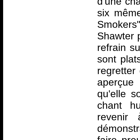
d'une cha
six même
Smokers"
Shawter p
refrain s
sont plat
regretter 
aperçue
qu'elle s
chant hu
revenir
démonstr