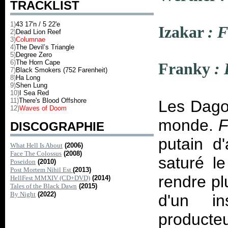
TRACKLIST
1)
43 17'n / 5 22'e
Izakar
: F
2)
Dead Lion Reef
3)
Columnae
4)
The Devil’s Triangle
5)
Degree Zero
6)
The Horn Cape
Franky
:
7)
Black Smokers (752 Farenheit)
8)
Ha Long
9)
Shen Lung
10)
I Sea Red
11)
There's Blood Offshore
Les Dagob
12)
Waves of Doom
monde.
F
DISCOGRAPHIE
putain d
What Hell Is About
(2006)
Face The Colossus
(2008)
saturé l
Poseidon
(2010)
Post Mortem Nihil Est
(2013)
rendre pl
HellFest MMXIV (CD+DVD)
(2014)
Tales of the Black Dawn
(2015)
By Night
(2022)
d'un in
producte