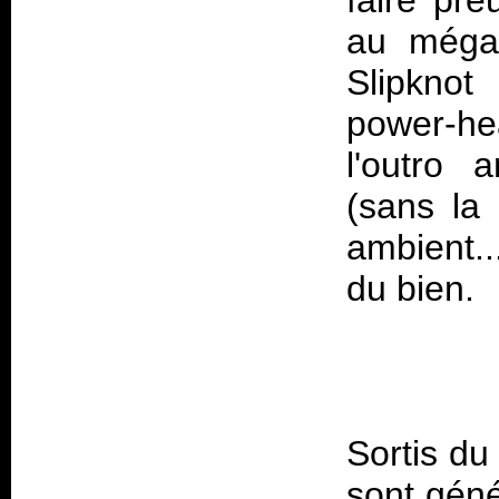
faire pre
au mégap
Slipknot
power-he
l'outro 
(sans la
ambient...
Sortis du
sont géné