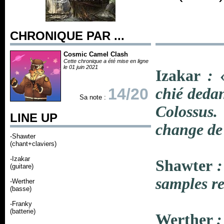
CHRONIQUE PAR ...
Cosmic Camel Clash
Cette chronique a été mise en ligne
le 01 juin 2021
Izakar
:
14/20
chié deda
Sa note :
Colossus.
LINE UP
change de
-Shawter
(chant+claviers)
-Izakar
Shawter
:
(guitare)
samples r
-Werther
(basse)
-Franky
(batterie)
Werther
: