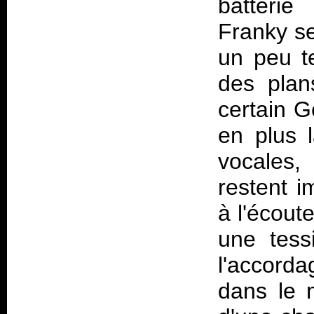
batteri
Franky se
un peu t
des plans
certain G
en plus 
vocales,
restent 
à l'écout
une tess
l'accorda
dans le 