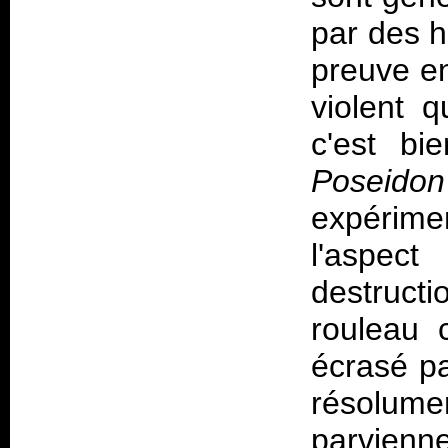
par des 
preuve en
violent q
c'est bi
Poseidon
expérime
l'aspec
destruct
rouleau 
écrasé pa
résolum
parvien