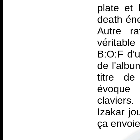
plate et 
death éne
Autre ra
véritable
B:O:F d'u
de l'albu
titre de
évoque 
claviers.
Izakar jo
ça envoie