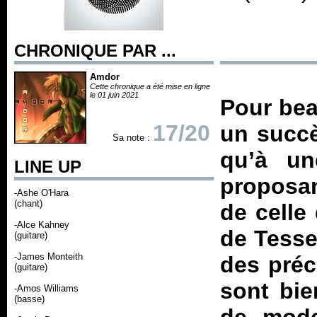
CHRONIQUE PAR ...
Amdor
Cette chronique a été mise en ligne
le 01 juin 2021
Pour bea
17/20
un succè
Sa note :
qu’à un
LINE UP
proposan
-Ashe O'Hara
(chant)
de celle
-Alce Kahney
de Tesser
(guitare)
-James Monteith
des préc
(guitare)
sont bie
-Amos Williams
(basse)