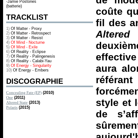
de mode
-Jamie Postones
(batterie)
coûte qu
TRACKLIST
fil des a
1)
Of Matter - Proxy
Altered 
2)
Of Matter - Retrospect
3)
Of Matter - Resist
4)
Of Mind - Nocturne
deuxièm
5)
Of Mind - Exile
6)
Of Reality - Eclipse
effectiv
7)
Of Reality - Palingenesis
8)
Of Reality - Calabi-Yau
aura alo
9)
Of Energy - Singularity
10)
Of Energy - Embers
référan
DISCOGRAPHIE
forcément
Concealing Fate (EP)
(2010)
One
(2011)
style et 
Altered State
(2013)
Polaris
(2015)
de s’af
sûrement
aujourd'