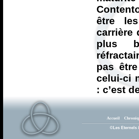
Contento
être le
carrière
plus b
réfracta
pas êtr
celui-ci
: c’est 
Accueil
Chroniq
©Les Eternels 