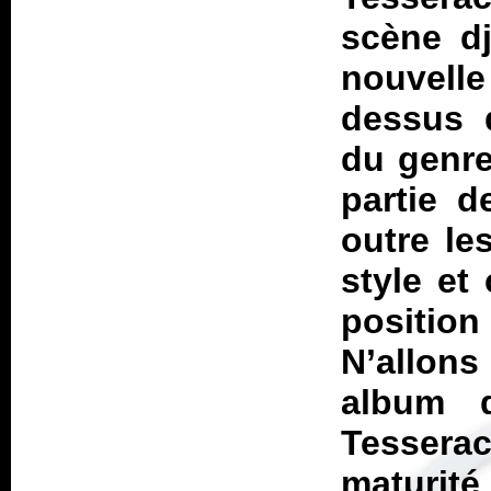
scène d
nouvell
dessus 
du genre
partie d
outre le
style et
positio
N’allon
album 
Tesserac
maturi