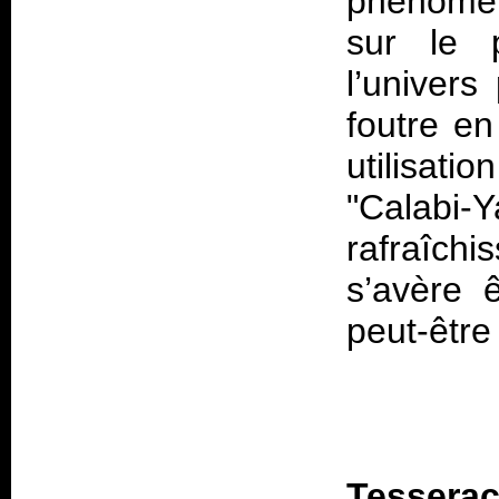
phénomèn
sur le p
l’univers
foutre en
utilisati
"Calabi-Y
rafraîchi
s’avère 
peut-être
Tesserac