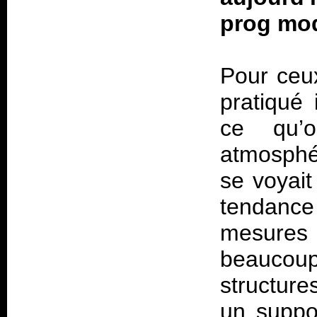
prog mo
Pour ceux
pratiqué
ce qu’o
atmosphé
se voyait 
tendance
mesures
beaucoup,
structur
un suppo