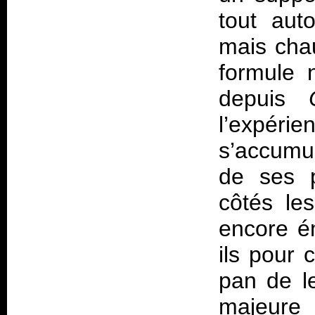
tout aut
mais chau
formule 
depuis
l’expér
s’accumul
de ses p
côtés le
encore é
ils pour 
pan de le
majeure 