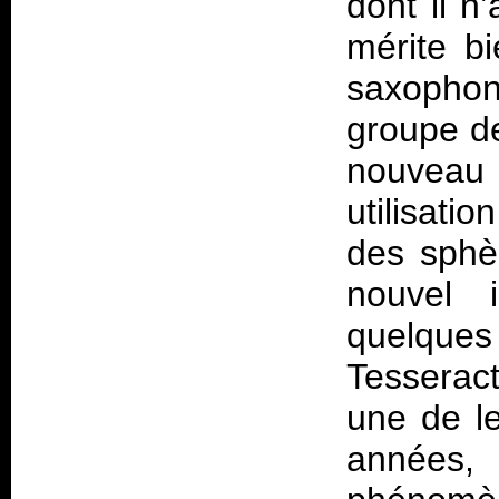
dont il n
mérite bi
saxophone
groupe d
nouveau
utilisati
des sphè
nouvel 
quelques 
Tesseract
une de l
années,