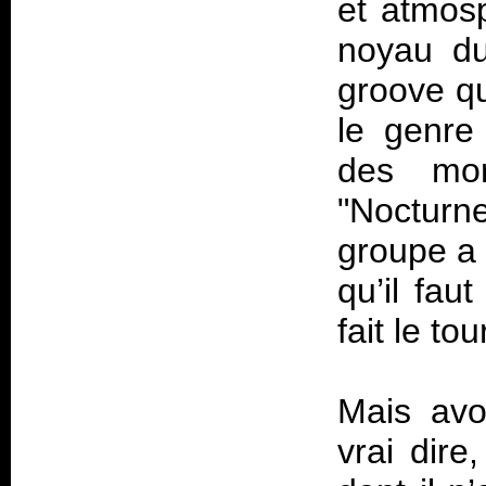
et atmosp
noyau du
groove qu
le genre
des mor
"Nocturn
groupe a 
qu’il fau
fait le tou
Mais avo
vrai dire