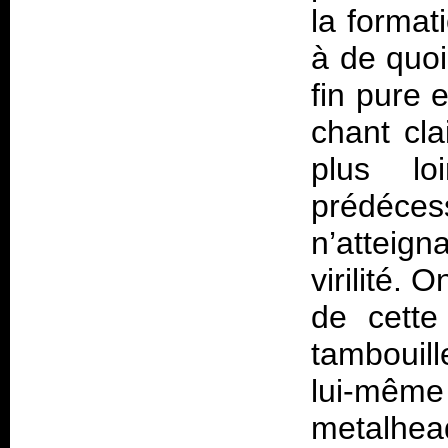
la format
à de quoi
fin pure 
chant cla
plus l
prédéce
n’atteig
virilité. 
de cett
tambouill
lui-même 
metalhea