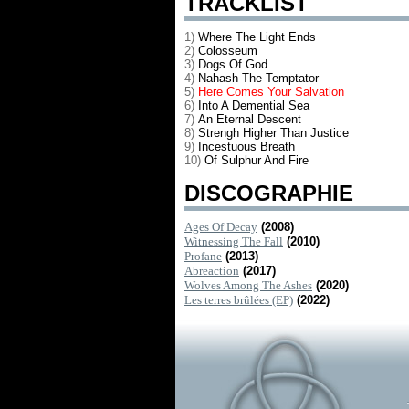
TRACKLIST
1)
Where The Light Ends
2)
Colosseum
3)
Dogs Of God
4)
Nahash The Temptator
5)
Here Comes Your Salvation
6)
Into A Demential Sea
7)
An Eternal Descent
8)
Strengh Higher Than Justice
9)
Incestuous Breath
10)
Of Sulphur And Fire
DISCOGRAPHIE
Ages Of Decay
(2008)
Witnessing The Fall
(2010)
Profane
(2013)
Abreaction
(2017)
Wolves Among The Ashes
(2020)
Les terres brûlées (EP)
(2022)