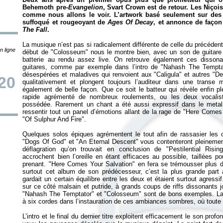
Behemoth pre-
Evangelion
, Svart Crown est de retour. Les Niçoi
comme nous allons le voir. L’artwork basé seulement sur d
suffoqué et rougeoyant de
Ages Of Decay
, et annonce de faço
The Fall
.
La musique n’est pas si radicalement différente de celle du précédent
n ligne
début de "Colosseum" nous le montre bien, avec un son de guitare qu
batterie au rendu assez live. On retrouve également ces dissona
guitares, comme par exemple dans l’intro de "Nahash The Tempta
désespérées et maladives qui renvoient aux "Caligula" et autres "Dea
20
qualitativement et plongent toujours l’auditeur dans une transe me
également de belle façon. Que ce soit le batteur qui révèle enfin p
rapide agrémenté de nombreux roulements, ou les deux vocalist
possédée. Rarement un chant a été aussi expressif dans le metal 
ressentir tout un panel d’émotions allant de la rage de "Here Comes
"Of Sulphur And Fire".
Quelques solos épiques agrémentent le tout afin de rassasier les or
"Dogs Of God" et "An Eternal Descent" vous contenteront pleinement,
déflagration qu’on trouvait en conclusion de "Pestilential Ris
accrochent bien l’oreille en étant efficaces au possible, taillées po
prenant. "Here Comes Your Salvation" en fera se trémousser plus d
surtout cet album de son prédécesseur, c’est la plus grande par
gardait un certain équilibre entre les deux et étaient surtout agressi
sur ce côté malsain et putride, à grands coups de riffs dissonants 
"Nahash The Temptator" et "Colosseum" sont de bons exemples. L
à six cordes dans l’instauration de ces ambiances sombres, où toute 
L’intro et le final du dernier titre exploitent efficacement le son pro