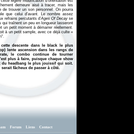
ette légère modification d’orientation est
chement demeure aisé à tracer, mais les
xe de trouver un son personnel. On pourra
ble que celui d’avant. Le nombre assez
x refrains percutants d’
Ages Of Decay
se
 qui traînent un peu en longueur lasseront
t un petit moment à démarrer réellement.
it à un petit sample, avec ce déjà culte «
h".
cette descente dans le black le plus
rop) lente ascension dans les rangs de
cerate, le combo continue de tourner
n’est plus à faire, puisque chaque show
 du headbang le plus jouissif qui soit.
serait fâcheux de passer à côté.
eam
Forum
Liens
Contact