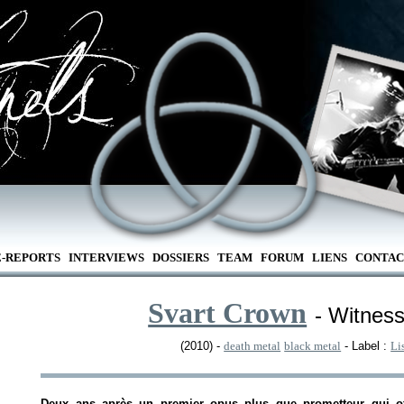
E-REPORTS
INTERVIEWS
DOSSIERS
TEAM
FORUM
LIENS
CONTAC
Svart Crown
- Witness
(2010) -
death metal
black metal
- Label :
Li
Deux ans après un premier opus plus que prometteur qui of