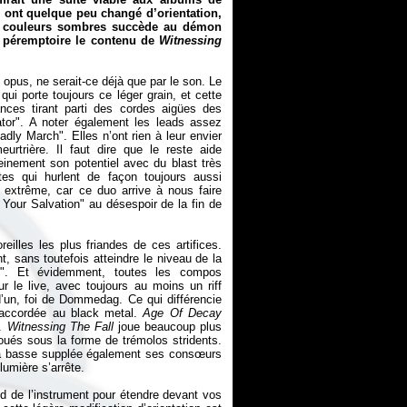
s ont quelque peu changé d’orientation,
es couleurs sombres succède au démon
n péremptoire le contenu de
Witnessing
 opus, ne serait-ce déjà que par le son. Le
i porte toujours ce léger grain, et cette
nces tirant parti des cordes aigües des
tor". A noter également les leads assez
dly March". Elles n’ont rien à leur envier
urtrière. Il faut dire que le reste aide
leinement son potentiel avec du blast très
es qui hurlent de façon toujours aussi
extrême, car ce duo arrive à nous faire
 Your Salvation" au désespoir de la fin de
eilles les plus friandes de ces artifices.
 sans toutefois atteindre le niveau de la
ing". Et évidemment, toutes les compos
ur le live, avec toujours au moins un riff
’un, foi de Dommedag. Ce qui différencie
t accordée au black metal.
Age Of Decay
f.
Witnessing The Fall
joue beaucoup plus
joués sous la forme de trémolos stridents.
a basse supplée également ses consœurs
lumière s’arrête.
fond de l’instrument pour étendre devant vos