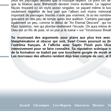
yeux les paysages désolés que la musique dépeint. Le point fort de c
que la filiation avec Behemoth devient moins évidente. Le rappro
Niçois trouvent ici un style assez singulier, se payant même le lu
seulement regretter de leur part que l’album soit moins mémora
important de passages blastés n’aide pas vraiment, là où les nombreu
gravaient en tête peu de temps après leur audition. Certains passages
également un peu, comme le début de "An Eternal Descent", qui me
Mais toutefois, rien qui plombe réellement l’écoute. On aura même dro
Dieu est un fils de pute, et un jour je le tuerai
» sur "Incestuous Breat
Se munissant des arguments pour plaire aux plus trve avec 
blasphématoire et obscur qui soit, Svart Crown poursuit sa (t
l’extrême français. A l’affiche avec Septic Flesh puis Ul
intensivement pour se faire connaître. Sa réputation scénique 
de la formation se traduit par une boucherie gorgée de mosh et
Les morceaux des albums rendent déjà bien compte de ceci, et il 
Accueil
Chroniques
Live-Reports
Interviews
Dossiers
T