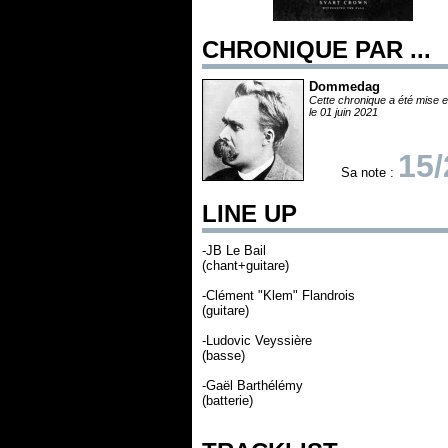
CHRONIQUE PAR ...
Dommedag
Cette chronique a été mise e
le 01 juin 2021
15/
Sa note :
LINE UP
-JB Le Bail
(chant+guitare)
-Clément "Klem" Flandrois
(guitare)
-Ludovic Veyssière
(basse)
-Gaël Barthélémy
(batterie)