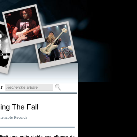
T
ing The Fall
stenable Records
frait une suite viable aux albums de