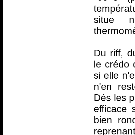
températ
situe 
thermomè
Du riff, 
le crédo
si elle n
n'en res
Dès les p
efficace
bien ron
reprenan