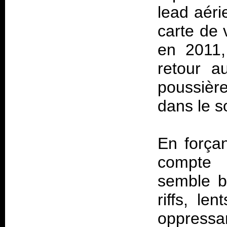
lead aéri
carte de 
en 2011,
retour a
poussièr
dans le so
En forçan
compte a
semble b
riffs, le
oppressa