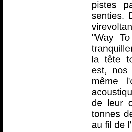
pistes p
senties. 
virevolta
"Way To
tranquill
la tête t
est, nos
même l'
acoustiqu
de leur 
tonnes d
au fil de 