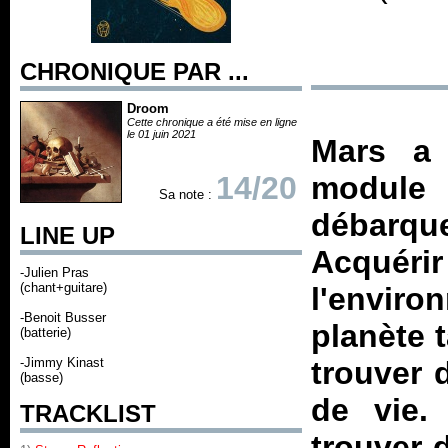
CHRONIQUE PAR ...
Droom
Cette chronique a été mise en ligne
le 01 juin 2021
Mars a 
14/20
module 
Sa note :
débarque
LINE UP
Acquéri
-Julien Pras
(chant+guitare)
l'enviro
-Benoit Busser
planète 
(batterie)
-Jimmy Kinast
trouver 
(basse)
de vie.
TRACKLIST
trouver d