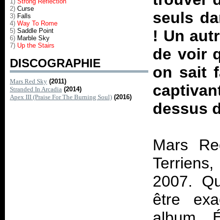
1)
Strong Reflection
2)
Curse
seuls da
3)
Falls
4)
Way To Rome
5)
Saddle Point
! Un aut
6)
Marble Sky
7)
Up the Stairs
de voir 
DISCOGRAPHIE
on sait 
Mars Red Sky
(2011)
captiva
Stranded In Arcadia
(2014)
Apex III (Praise For The Burning Soul)
(2016)
dessus d
Mars Re
Terriens
2007. Qu
être exa
album. 