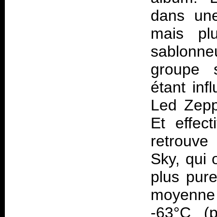
dans une
mais plu
sablonne
groupe 
étant inf
Led Zepp
Et effec
retrouve
Sky, qui 
plus pure
moyenne 
-63°C (p