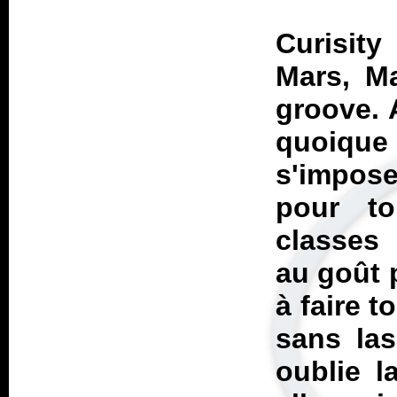
Curisity
Mars, Ma
groove.
quoique
s'impose
pour to
classes 
au goût 
à faire t
sans las
oublie l