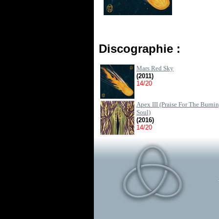
Discographie :
Mars Red Sky
(2011)
14/20
Apex III (Praise For The Burni
Soul)
(2016)
14/20