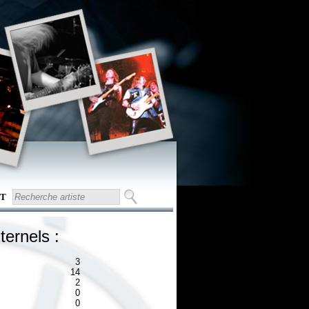
T
ternels :
3
14
2
0
0