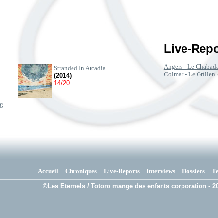
Live-Repo
Angers - Le Chabad
Stranded In Arcadia
Colmar - Le Grillen
(2014)
14/20
ng
Accueil
Chroniques
Live-Reports
Interviews
Dossiers
T
©Les Eternels / Totoro mange des enfants corporation - 20