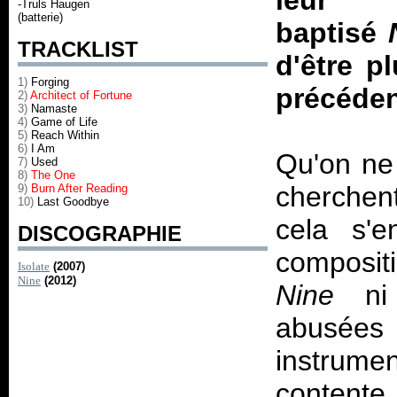
leur 
-Truls Haugen
(batterie)
baptisé
TRACKLIST
d'être p
1)
Forging
précédent
2)
Architect of Fortune
3)
Namaste
4)
Game of Life
5)
Reach Within
6)
I Am
Qu'on ne
7)
Used
8)
The One
cherchent
9)
Burn After Reading
10)
Last Goodbye
cela s'e
DISCOGRAPHIE
compositi
Isolate
(2007)
Nine
(2012)
Nine
ni i
abusée
instrume
contente 