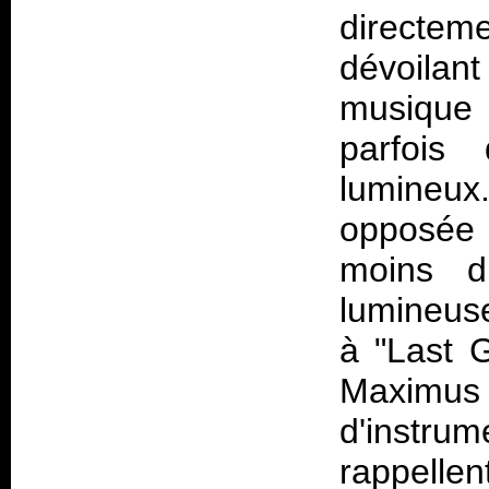
directeme
dévoilan
musique 
parfois
lumineux
opposée :
moins dr
lumineus
à "Last 
Maximus 
d'instrum
rappellen