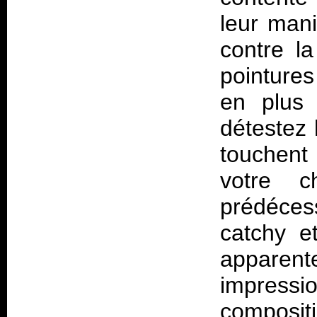
leur mani
contre l
pointures
en plus 
détestez 
touchent
votre 
prédéce
catchy e
apparen
impressi
composit