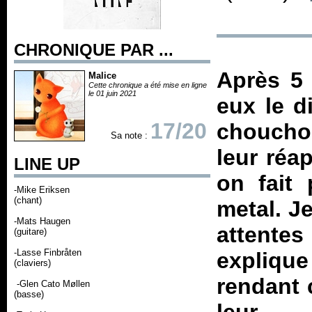
CHRONIQUE PAR ...
Après 5 
Malice
Cette chronique a été mise en ligne
le 01 juin 2021
eux le d
17/20
choucho
Sa note :
leur réap
LINE UP
on fait
-Mike Eriksen
(chant)
metal. J
-Mats Haugen
attentes
(guitare)
-Lasse Finbråten
explique
(claviers)
rendant 
-Glen Cato Møllen
(basse)