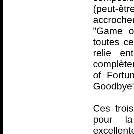
(peut-êtr
accroche
"Game of
toutes ce
relie en
complète
of Fortu
Goodbye"
Ces trois
pour la
excellent