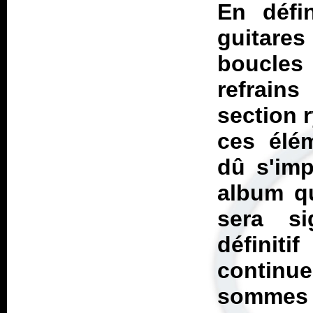
En défi
guitares
boucles 
refrains
section 
ces élém
dû s'imp
album qui
sera si
définit
continu
sommes 