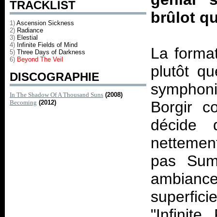
TRACKLIST
brûlot q
1)
Ascension Sickness
2)
Radiance
3)
Elestial
4)
Infinite Fields of Mind
La forma
5)
Three Days of Darkness
6)
Beyond The Veil
plutôt q
DISCOGRAPHIE
symphoni
In The Shadow Of A Thousand Suns
(2008)
Borgir c
Becoming
(2012)
décide 
nettement
pas Summ
ambiances
superfici
"Infinit