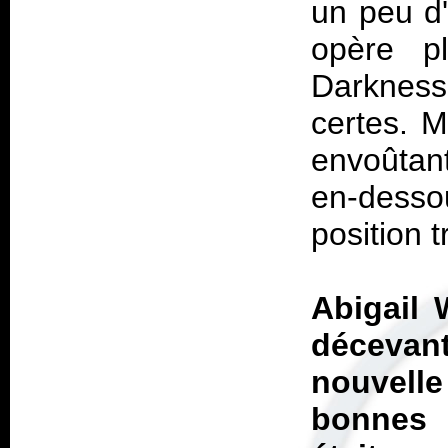
un peu d
opère p
Darkness"
certes. M
envoûtant
en-desso
position t
Abigail 
décevant
nouvelle
bonnes c