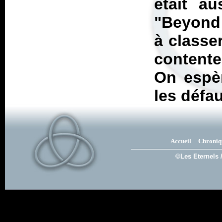
était au
"Beyond
à classe
content
On espèr
les défau
Accueil
Chroniq
©Les Eternels 