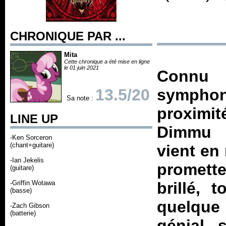
CHRONIQUE PAR ...
Mita
Cette chronique a été mise en ligne
le 01 juin 2021
Connu
13.5/20
symphon
Sa note :
proximit
LINE UP
Dimmu B
-Ken Sorceron
(chant+guitare)
vient en
-Ian Jekelis
promette
(guitare)
-Griffin Wotawa
brillé, 
(basse)
quelque 
-Zach Gibson
(batterie)
génial 