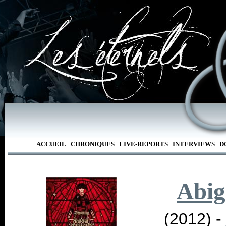
ACCUEIL
CHRONIQUES
LIVE-REPORTS
INTERVIEWS
D
Abig
(2012) -