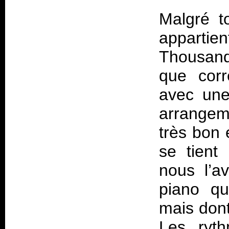
Malgré t
appartie
Thousan
que corr
avec une
arrangeme
très bon 
se tient
nous l’a
piano qu
mais dont
Les ryt