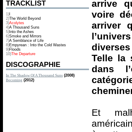
arrive q
TRACKLIST
voire dé
1)
I
2)
The World Beyond
arriver 
3)
Acolytes
4)
A Thousand Suns
5)
Into the Ashes
l’univer
6)
Smoke and Mirrors
7)
A Semblance of Life
diverses 
8)
Empyrean : Into the Cold Wastes
9)
Floods
10)
The Departure
Telle la
DISCOGRAPHIE
dans l’
In The Shadow Of A Thousand Suns
(2008)
catégori
Becoming
(2012)
cheminem
Et mal
américain