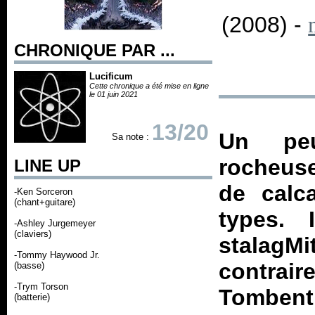
(2008) -
CHRONIQUE PAR ...
Lucificum
Cette chronique a été mise en ligne
le 01 juin 2021
13/20
Un pe
Sa note :
rocheus
LINE UP
de calc
-Ken Sorceron
(chant+guitare)
types. 
-Ashley Jurgemeyer
(claviers)
stalagM
-Tommy Haywood Jr.
contra
(basse)
-Trym Torson
Tombent.
(batterie)