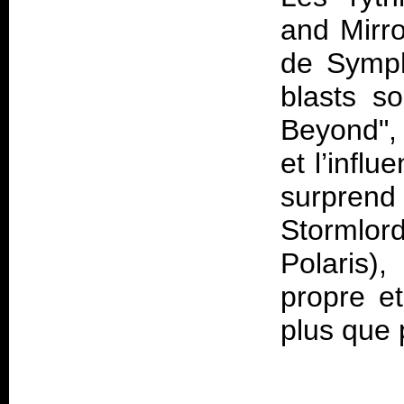
and Mirro
de Symph
blasts so
Beyond", 
et l’infl
surprend
Stormlo
Polaris
),
propre et