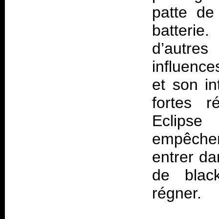
patte de
batterie
d’autre
influenc
et son in
fortes r
Eclipse
s
empêchen
entrer da
de blac
régner.