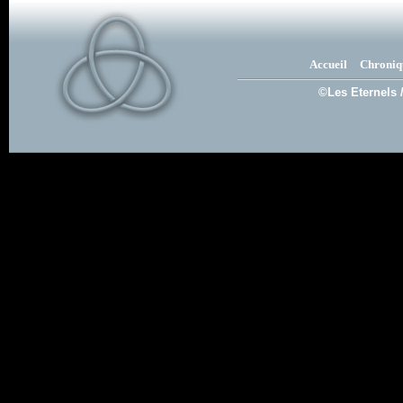
Accueil
Chroniq
©Les Eternels 