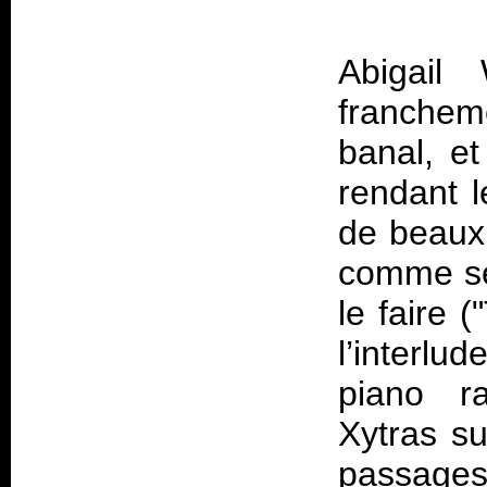
Abigail 
franchem
banal, e
rendant l
de beaux
comme se
le faire 
l’interl
piano ra
Xytras su
passages 