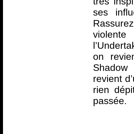
très insp
ses infl
Rassurez-
violente
l’Undert
on revie
Shadow 
revient d
rien dépi