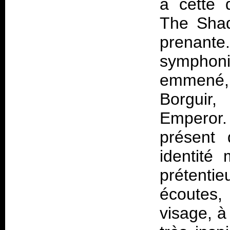
à cette 
The Sha
prenant
symphoni
emmené,
Borguir
Emperor.
présent
identité
prétenti
écoutes,
visage, à