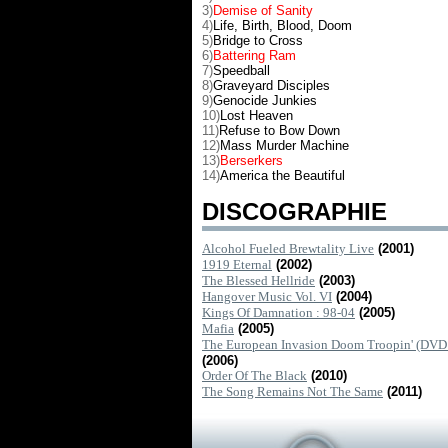
3)
Demise of Sanity
4)
Life, Birth, Blood, Doom
5)
Bridge to Cross
6)
Battering Ram
7)
Speedball
8)
Graveyard Disciples
9)
Genocide Junkies
10)
Lost Heaven
11)
Refuse to Bow Down
12)
Mass Murder Machine
13)
Berserkers
14)
America the Beautiful
DISCOGRAPHIE
Alcohol Fueled Brewtality Live
(2001)
1919 Eternal
(2002)
The Blessed Hellride
(2003)
Hangover Music Vol. VI
(2004)
Kings Of Damnation : 98-04
(2005)
Mafia
(2005)
The European Invasion Doom Troopin' (DVD [
(2006)
Order Of The Black
(2010)
The Song Remains Not The Same
(2011)