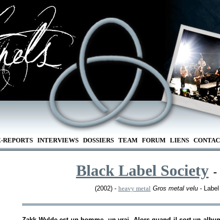
E-REPORTS
INTERVIEWS
DOSSIERS
TEAM
FORUM
LIENS
CONTAC
Black Label Society
-
(2002) -
heavy metal
Gros metal velu
- Label
Zakk Wylde est un homme, un vrai. Alors quand il sort un album 