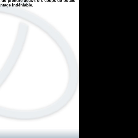
t de prendre deux-trois coups de bottes
antage indéniable.