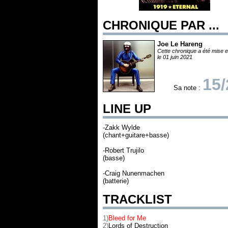
CHRONIQUE PAR ...
Joe Le Hareng
Cette chronique a été mise e
le 01 juin 2021
15/
Sa note :
LINE UP
-Zakk Wylde
(chant+guitare+basse)
-Robert Trujilo
(basse)
-Craig Nunenmachen
(batterie)
TRACKLIST
1)
Bleed for Me
2)
Lords of Destruction