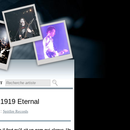
T
 1919 Eternal
 :
Spitfire Records
il faut qu'il ait un nom qui claque. Un