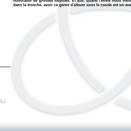
honorable de grosses torpilles. Et que, quand l'envie nous vien
dans la tronche, avoir ce genre d'album sous le coude est un av
...]