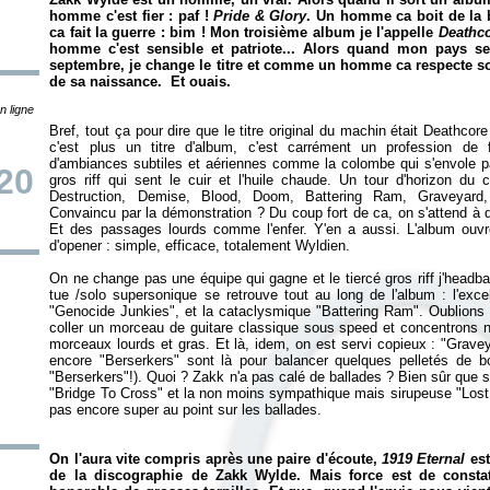
homme c'est fier : paf !
Pride & Glory
. Un homme ca boit de la 
ca fait la guerre : bim ! Mon troisième album je l'appelle
Deathc
homme c'est sensible et patriote... Alors quand mon pays se f
septembre, je change le titre et comme un homme ca respecte so
de sa naissance. Et ouais.
n ligne
Bref, tout ça pour dire que le titre original du machin était Deathco
c'est plus un titre d'album, c'est carrément un profession de
d'ambiances subtiles et aériennes comme la colombe qui s'envole pa
20
gros riff qui sent le cuir et l'huile chaude. Un tour d'horizon du 
Destruction, Demise, Blood, Doom, Battering Ram, Graveyard,
Convaincu par la démonstration ? Du coup fort de ca, on s'attend à 
Et des passages lourds comme l'enfer. Y'en a aussi. L'album ouvr
d'opener : simple, efficace, totalement Wyldien.
On ne change pas une équipe qui gagne et le tiercé gros riff j'headb
tue /solo supersonique se retrouve tout au long de l'album : l'exce
"Genocide Junkies", et la cataclysmique "Battering Ram". Oublions t
coller un morceau de guitare classique sous speed et concentrons 
morceaux lourds et gras. Et là, idem, on est servi copieux : "Grav
encore "Berserkers" sont là pour balancer quelques pelletés de bou
"Berserkers"!). Quoi ? Zakk n'a pas calé de ballades ? Bien sûr que
"Bridge To Cross" et la non moins sympathique mais sirupeuse "Lost 
pas encore super au point sur les ballades.
On l'aura vite compris après une paire d'écoute,
1919 Eternal
est
de la discographie de Zakk Wylde. Mais force est de constate