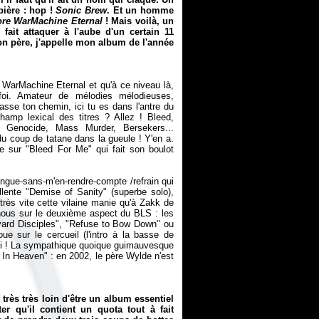
bière : hop !
Sonic Brew
. Et un homme
ore WarMachine Eternal
! Mais voilà, un
ait attaquer à l'aube d'un certain 11
n père, j'appelle mon album de l'année
re WarMachine Eternal et qu'à ce niveau là,
 foi. Amateur de mélodies mélodieuses,
sse ton chemin, ici tu es dans l'antre du
champ lexical des titres ? Allez ! Bleed,
 Genocide, Mass Murder, Bersekers...
du coup de tatane dans la gueule ! Y'en a.
e sur "Bleed For Me" qui fait son boulot
angue-sans-m'en-rendre-compte /refrain qui
llente "Demise of Sanity" (superbe solo),
rès vite cette vilaine manie qu'à Zakk de
nous sur le deuxième aspect du BLS : les
eyard Disciples", "Refuse to Bow Down" ou
e sur le cercueil (l'intro à la basse de
 si ! La sympathique quoique guimauvesque
In Heaven" : en 2002, le père Wylde n'est
 très très loin d'être un album essentiel
r qu'il contient un quota tout à fait