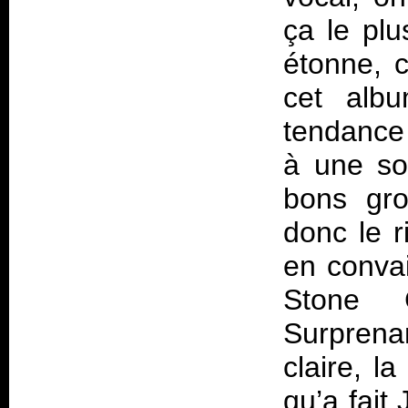
ça le plu
étonne, 
cet alb
tendanc
à une so
bons gro
donc le r
en convai
Stone 
Surprena
claire, 
qu’a fait