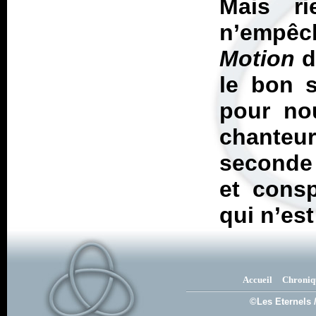
Mais r
n’empêc
Motion
d
le bon s
pour no
chanteur
seconde 
et cons
qui n’es
Accueil
Chroniq
©Les Eternels 