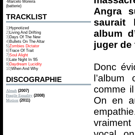
massacre
-Marcelo Moreira
(batterie)
Angra su
TRACKLIST
saurait 
1)
Hypnotized
album d’
2)
Living And Drifting
3)
Days Of The New
4)
Bullets On The Altar
juger de 
5)
Zombies Dictator
6)
Trace Of Trait
7)
Soul Alight
8)
Late Night In '85
Donc évi
9)
Daydream Lucidity
10)
When And Why
l’album
DISCOGRAPHIE
comme il 
Almah
(2007)
Fragile Equality
(2008)
On en au
Motion
(2011)
empathie
vraiment 
vocal, on