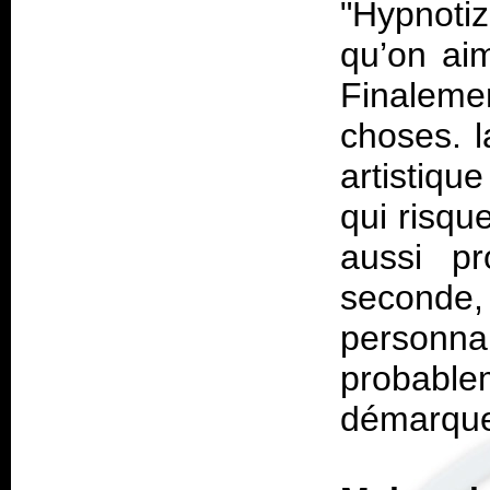
"Hypnotiz
qu’on aim
Finaleme
choses. l
artistiqu
qui risqu
aussi p
second
personna
probab
démarque