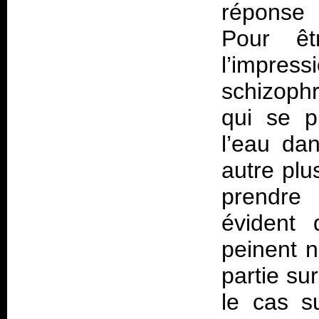
réponse 
Pour êt
l’impress
schizophr
qui se 
l’eau dan
autre pl
prendre 
évident 
peinent 
partie su
le cas su