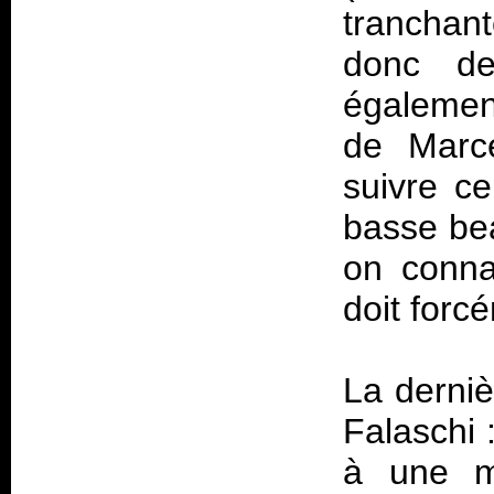
tranchant
donc d
égalemen
de Marce
suivre ce
basse bea
on connai
doit forc
La derniè
Falaschi 
à une m