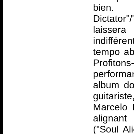
bien. 
Dictator"
laissera
indiffér
tempo ab
Profiton
performa
album don
guitaris
Marcelo 
alignant
("Soul Al