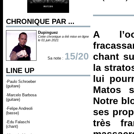
CHRONIQUE PAR ...
A l’o
Dupinguez
Cette chronique a été mise en ligne
le 01 juin 2021
fracassa
15/20
chant su
Sa note :
la strato
LINE UP
lui pour
-Paulo Schroeber
(guitare)
Matos s
-Marcelo Barbosa
Notre bl
(guitare)
-Felipe Andreoli
ses prop
(basse)
très fr
-Edu Falaschi
(chant)