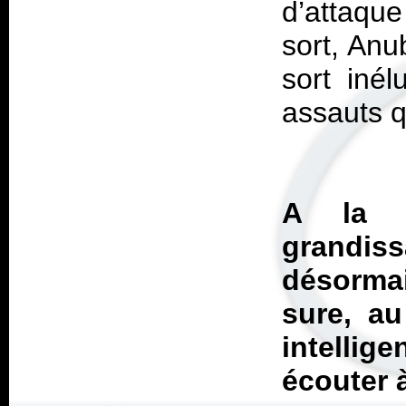
d’attaque
sort, Anu
sort iné
assauts qu
A la h
grandi
désorma
sure, a
intellige
écouter 