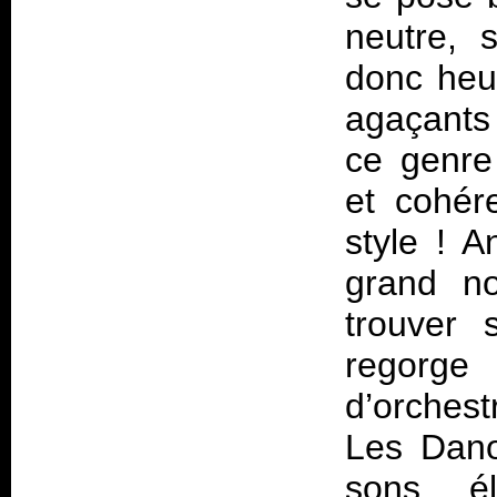
neutre, s
donc heu
agaçants 
ce genre
et cohér
style ! 
grand no
trouver
regorge
d’orches
Les Danoi
sons éle