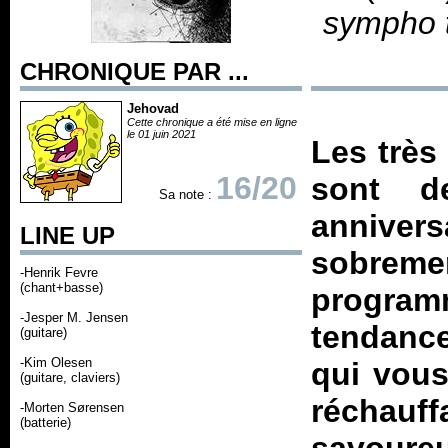
sympho 
CHRONIQUE PAR ...
Jehovad
Cette chronique a été mise en ligne
le 01 juin 2021
Les très
16/20
sont d
Sa note :
anniver
LINE UP
sobreme
-Henrik Fevre
(chant+basse)
program
-Jesper M. Jensen
tendance
(guitare)
-Kim Olesen
qui vous
(guitare, claviers)
réchau
-Morten Sørensen
(batterie)