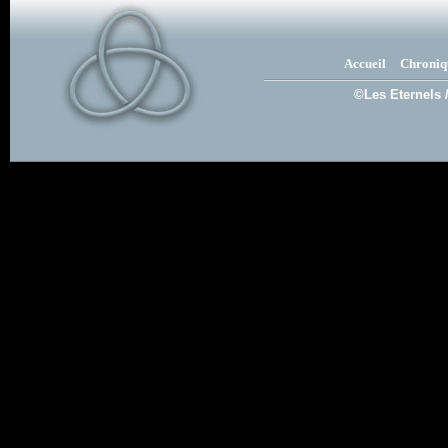
Accueil
Chroniq
©Les Eternels 