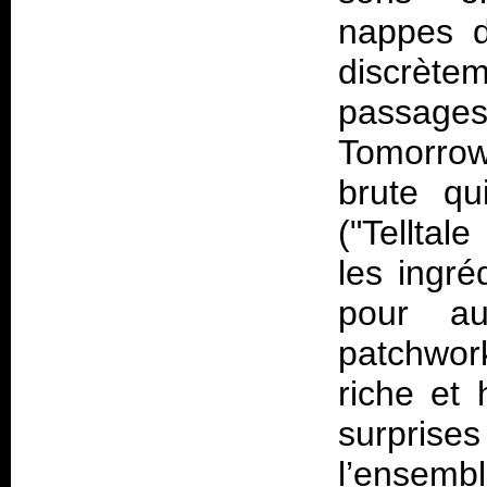
nappes d
discrète
passage
Tomorrow"
brute q
("Telltal
les ingré
pour au
patchwor
riche et
surpris
l’ensembl