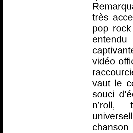
Remarqua
très acce
pop rock 
entendu 
captivan
vidéo off
raccourci
vaut le c
souci d’
n’roll,
univers
chanson r