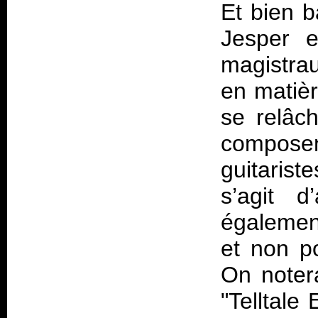
Et bien 
Jesper e
magistraux
en matiè
se relâch
composen
guitaris
s’agit d
également
et non po
On notera
"Telltale