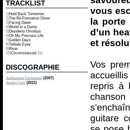
savoure
TRACKLIST
vous esc
1)
Hold Back Tomorrow
2)
The Re-Formation Show
la porte
3)
Facing Dawn
4)
World in a Dome
d’un heav
5)
Desiderio Omnibus
6)
Oh My Precious Life
7)
Golden Days
et réso
8)
Telltale Eyes
9)
River
10)
Circumstanced
11)
Vos prem
DISCOGRAPHIE
accueilli
Andromeda Unchained
(2007)
Anubis Gate
(2011)
repris à
chanson
s’enchaî
guitare 
se pose 