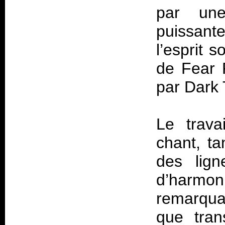
par une
puissant
l’esprit 
de Fear 
par Dark T
Le trava
chant, t
des lig
d’harm
remarqua
que tran