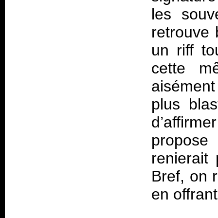
les souve
retrouve 
un riff t
cette m
aisément
plus bla
d’affirm
propose
renierai
Bref, on 
en offran