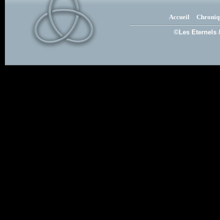
Accueil
Chroniq
©Les Eternels 