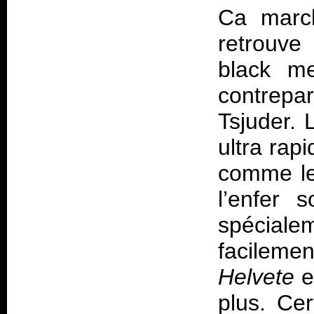
Ca marc
retrouve
black m
contrepa
Tsjuder. 
ultra rap
comme les
l’enfer 
spéciale
facileme
Helvete
e
plus. Ce