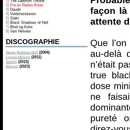
Probable
1)
The Daemon Throne
2)
Fra en Ratten Kiste
façon là
3)
Daudir
4)
Voldsherskeren
5)
Slakt
attente d
6)
Black Shadows of Hell
7)
Blod og Aske
8)
Vart Helvete
DISCOGRAPHIE
Que l’on 
au-delà
Desert Northern Hell
(2004)
Legion Helvete
(2011)
n’était p
Antiliv
(2015)
Helvegr
(2023)
true blac
dose mini
ne faisa
dominant
pureté o
direz-v