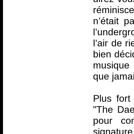
réminisce
n’était p
l’undergro
l’air de 
bien déci
musique 
que jamai
Plus for
"The Dae
pour co
signature