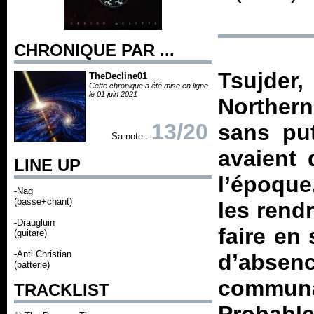
CHRONIQUE PAR ...
Tsujder,
TheDecline01
Cette chronique a été mise en ligne
le 01 juin 2021
Norther
13/20
sans pu
Sa note :
avaient 
LINE UP
l’époque
-Nag
(basse+chant)
les rend
-Draugluin
faire en
(guitare)
-Anti Christian
d’abse
(batterie)
commu
TRACKLIST