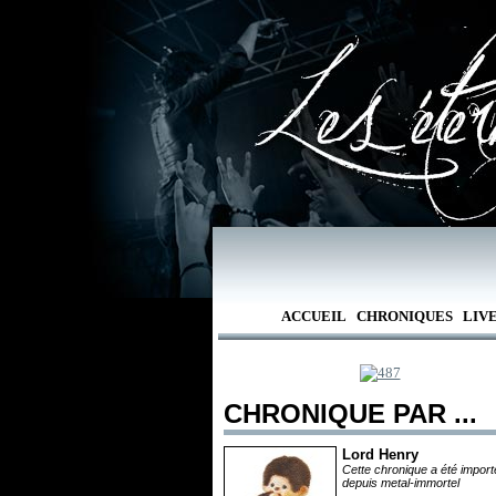
ACCUEIL
CHRONIQUES
LIV
CHRONIQUE PAR ...
Lord Henry
Cette chronique a été impor
depuis metal-immortel