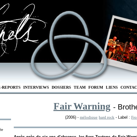
E-REPORTS
INTERVIEWS
DOSSIERS
TEAM
FORUM
LIENS
CONTAC
Fair Warning
- Broth
(2006) -
mélodique
hard rock
- Label :
Fro
tée
Après près de six ans d'absence, les fiers Teutons de Fair War