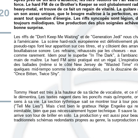
force. Le hard FM de ce
Brother's Keeper
se voit globalement rad
heavy-metal, et trouve de ce fait un regain de vitalité. La guita
20
un son assez unique, que le bougre maîtrise à la perfection, es
avant tout question d'énergie. Les riffs syncopés sont légion,
toujours mélodiques. Une production des plus soignées achève 
bonne surprise.
Les riffs de "Don't Keep Me Waiting" et de "Generation Jedi" nous c
à l'américaine. La scène hard-rock européenne est définitivement pl
pseudo-raps font leur apparition sur ces titres, et y côtoient des ar
bouillabaisse sonore. Les refrains, réhaussés par les choeurs - eux
comme rarement. Idem pour le superbe "In The Dark", à l'ambian
main de maître. Le hard FM ainsi pratiqué est un régal. L'inspiratio
des ballades (même si le côté New Jersey de "Wasted Time" n'e
quelques mid-tempo somme toute dispensables, sur la douzaine d
Tommy Heart est très à la hauteur de sa tâche de vocaliste, et ce n'e
le démentira. Les textes nagent dans les poncifs mais qu'importe, o
sens à sa vie. La section rythmique sait se montrer tour à tour pos
("Tell Me Lies"). Mais c'est bien le gratteux Helge Engeike qui re
inimitable, bien que pas nécessairement hyper technique. Il sauve la 
arrive son tour de briller en solo. La production y est aussi pour be
traditionnels schémas redondants propres au genre, la surproduction 