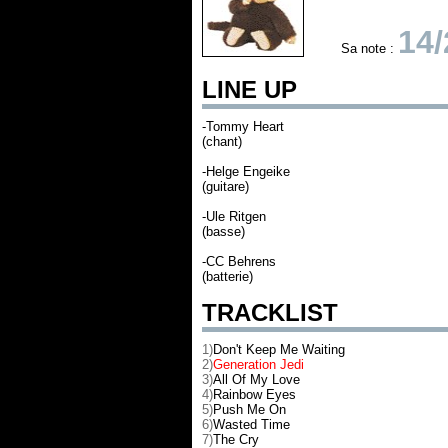
14/
Sa note :
LINE UP
-Tommy Heart
(chant)
-Helge Engeike
(guitare)
-Ule Ritgen
(basse)
-CC Behrens
(batterie)
TRACKLIST
1)
Don't Keep Me Waiting
2)
Generation Jedi
3)
All Of My Love
4)
Rainbow Eyes
5)
Push Me On
6)
Wasted Time
7)
The Cry