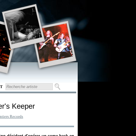
T
er's Keeper
ntiers Records
ning décident d'opérer un come-back en