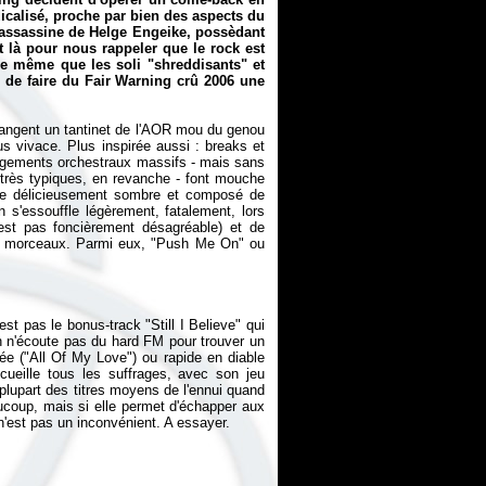
icalisé, proche par bien des aspects du
re assassine de Helge Engeike, possèdant
t là pour nous rappeler que le rock est
 de même que les soli "shreddisants" et
de faire du Fair Warning crû 2006 une
hangent un tantinet de l'AOR mou du genou
us vivace. Plus inspirée aussi : breaks et
rangements orchestraux massifs - mais sans
 très typiques, en revanche - font mouche
ce délicieusement sombre et composé de
n s'essouffle légèrement, fatalement, lors
st pas foncièrement désagréable) et de
e morceaux. Parmi eux, "Push Me On" ou
st pas le bonus-track "Still I Believe" qui
n n'écoute pas du hard FM pour trouver un
ée ("All Of My Love") ou rapide en diable
cueille tous les suffrages, avec son jeu
plupart des titres moyens de l'ennui quand
aucoup, mais si elle permet d'échapper aux
n'est pas un inconvénient. A essayer.