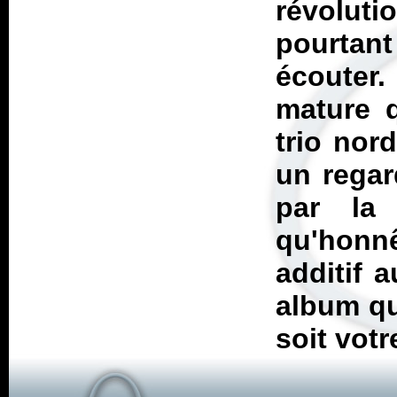
révolut
pourtant
écouter
mature q
trio nor
un regar
par la 
qu'honnê
additif 
album qu
soit vot