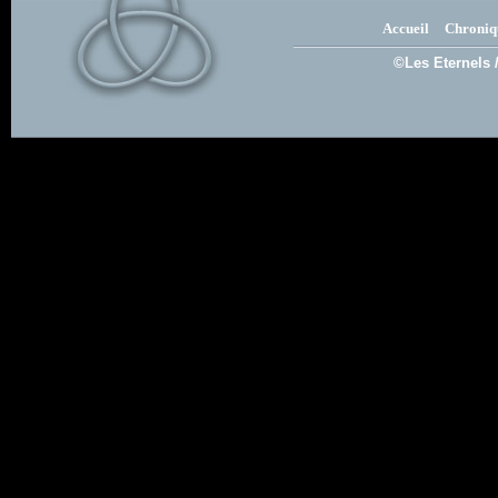
Accueil
Chroniq
©Les Eternels 