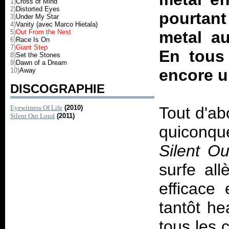
1)
Cross of Mind
2)
Distorted Eyes
pourtan
3)
Under My Star
4)
Vanity (avec Marco Hietala)
5)
Out From the Nest
metal au
6)
Race Is On
7)
Giant Step
En tous 
8)
Set the Stones
9)
Dawn of a Dream
encore u
10)
Away
DISCOGRAPHIE
Eyewitness Of Life
(2010)
Tout d'ab
Silent Out Loud
(2011)
quiconqu
Silent O
surfe all
efficace
tantôt h
tous les c