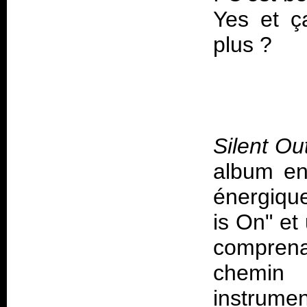
Yes et ç
plus ?
Silent Ou
album en
énergique
is On" et
comprenan
chemin
instrumen