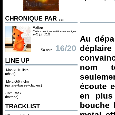
CHRONIQUE PAR ...
Malice
Cette chronique a été mise en ligne
le 01 juin 2021
Au dépar
16/20
déplair
Sa note :
convainc
LINE UP
nom to
-Markku Kuikka
(chant)
seulemen
-Mika Grönholm
écoute e
(guitare+basse+claviers)
-Tom Rask
en plus
(batterie)
bouche 
TRACKLIST
metal ef