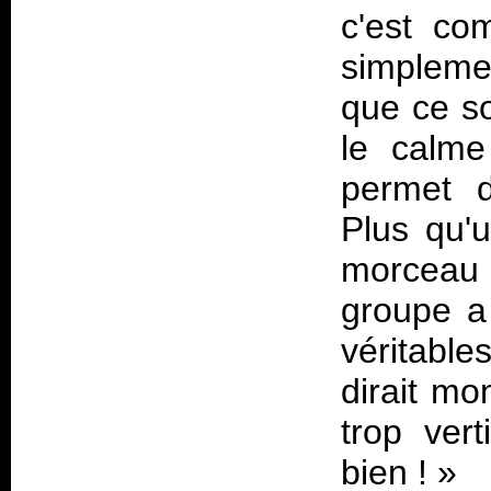
c'est co
simpleme
que ce so
le calme
permet d
Plus qu'
morceau e
groupe a
véritabl
dirait mo
trop vert
bien !
»