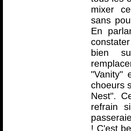
mixer ce
sans pou
En parlan
constate
bien su
remplace
"Vanity"
choeurs s
Nest". Ce
refrain 
passeraie
! C'est b