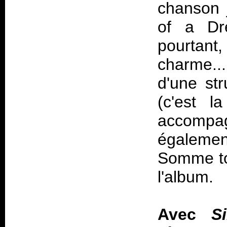
chanson 
of a Dr
pourtant
charme..
d'une str
(c'est l
accomp
égaleme
Somme tou
l'album.
Avec
S