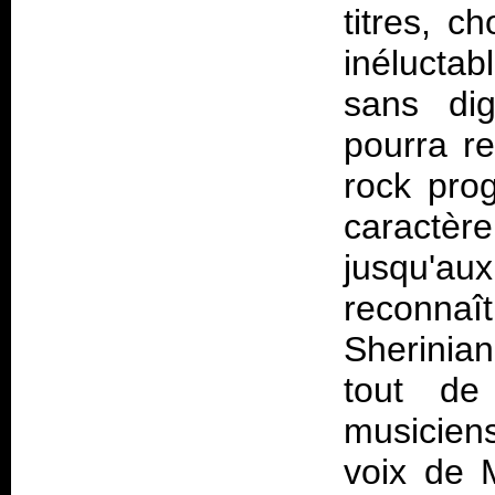
titres, c
inélucta
sans di
pourra r
rock prog
caractè
jusqu'aux
reconnaît
Sherinian
tout de
musicien
voix de 