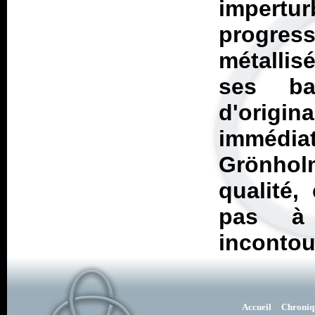
impert
progre
métallis
ses ba
d'origin
immédia
Grönhol
qualité,
pas à 
incontou
Accueil
Chroniq