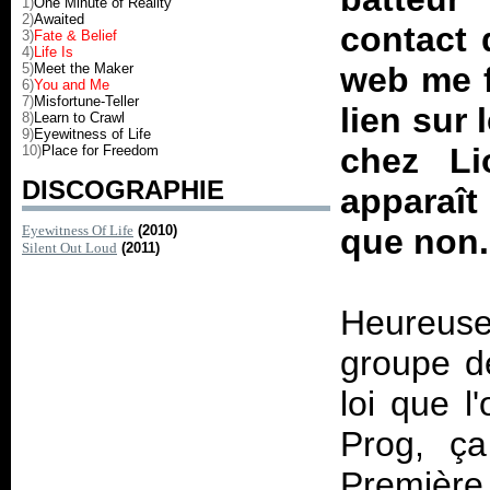
1)
One Minute of Reality
2)
Awaited
contact 
3)
Fate & Belief
4)
Life Is
5)
Meet the Maker
web me f
6)
You and Me
7)
Misfortune-Teller
lien sur 
8)
Learn to Crawl
9)
Eyewitness of Life
chez Li
10)
Place for Freedom
DISCOGRAPHIE
apparaît
Eyewitness Of Life
(2010)
que non.
Silent Out Loud
(2011)
Heureus
groupe d
loi que l
Prog, ça
Première