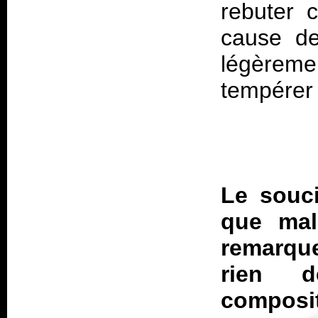
rebuter 
cause de
légèrem
Le souc
que mal
remarque
rien d
composit