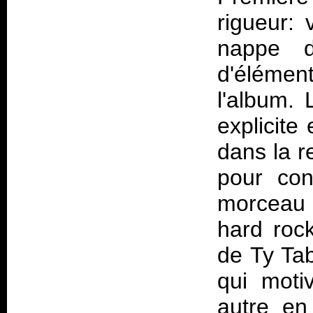
rigueur: 
nappe 
d'élémen
l'album. 
explicite
dans la r
pour con
morceau 
hard rock
de Ty Tab
qui moti
autre en 