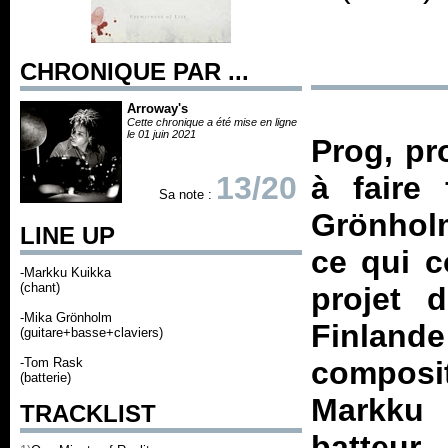
CHRONIQUE PAR ...
Arroway's
Cette chronique a été mise en ligne
le 01 juin 2021
Prog, pro
13/20
à faire 
Sa note :
Grönhol
LINE UP
ce qui c
-Markku Kuikka
(chant)
projet d
-Mika Grönholm
Finland
(guitare+basse+claviers)
-Tom Rask
composit
(batterie)
Markku 
TRACKLIST
batteur