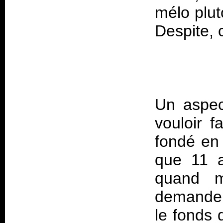
mélo plu
Despite,
Un aspec
vouloir 
fondé en
que 11 a
quand 
demander 
le fonds 