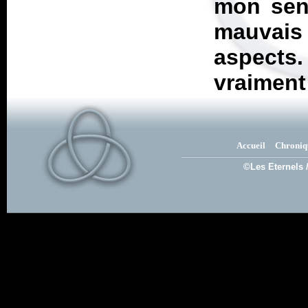
mon sen
mauvais
aspect
vraiment 
Accueil
Chroniq
©Les Eternels 