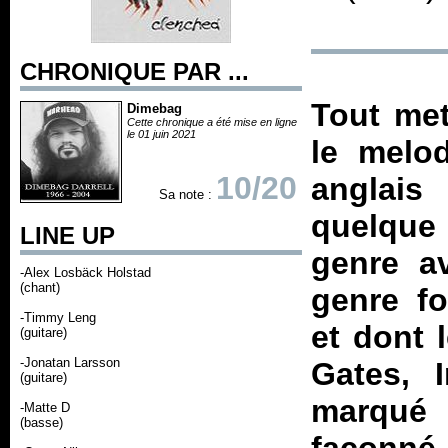
CHRONIQUE PAR ...
Tout met
Dimebag
Cette chronique a été mise en ligne
le 01 juin 2021
le melo
10/20
anglai
Sa note :
quelque 
LINE UP
genre a
-Alex Losbäck Holstad
(chant)
genre f
-Timmy Leng
et dont 
(guitare)
-Jonatan Larsson
Gates, 
(guitare)
marqué
-Matte D
(basse)