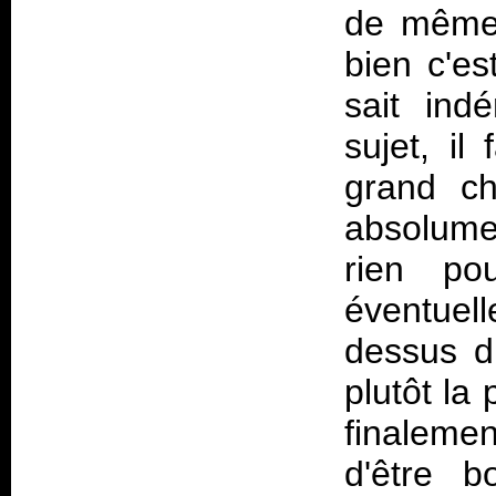
de même 
bien c'es
sait ind
sujet, il
grand c
absolume
rien po
éventue
dessus du
plutôt la
finalemen
d'être 