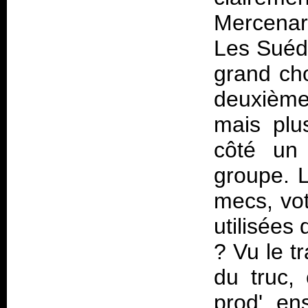
Mercenary
Les Suédo
grand cho
deuxième
mais plu
côté un
groupe. L
mecs, vot
utilisées
? Vu le tr
du truc,
prod' en