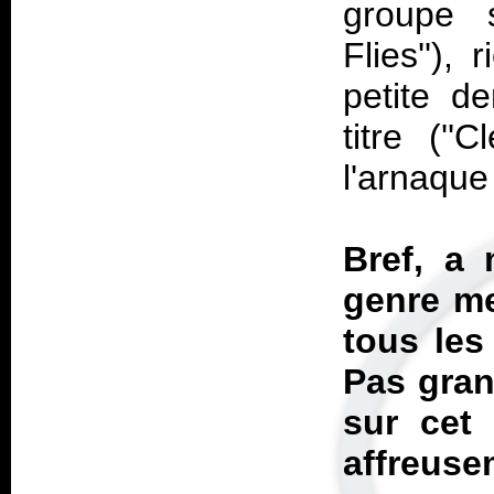
groupe s
Flies''),
petite d
titre (''
l'arnaqu
Bref, a
genre me
tous les
Pas gran
sur cet
affreus