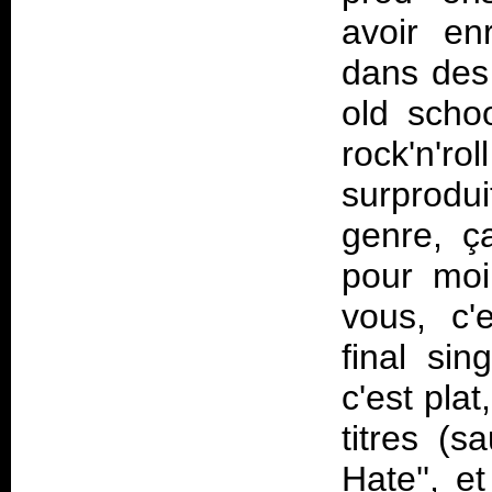
avoir en
dans des 
old scho
rock'n'r
surprodu
genre, ç
pour moi
vous, c'
final sin
c'est pla
titres (
Hate'', 