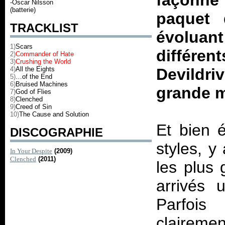
façonné 
-Oscar Nilsson
(batterie)
paquet 
TRACKLIST
évolua
1)
Scars
différ
2)
Commander of Hate
3)
Crushing the World
4)
All the Eights
Devildr
5)
…of the End
6)
Bruised Machines
grande m
7)
God of Flies
8)
Clenched
9)
Creed of Sin
10)
The Cause and Solution
Et bien 
DISCOGRAPHIE
styles, y
In Your Despite
(2009)
Clenched
(2011)
les plus 
arrivés 
Parfois
clairemen