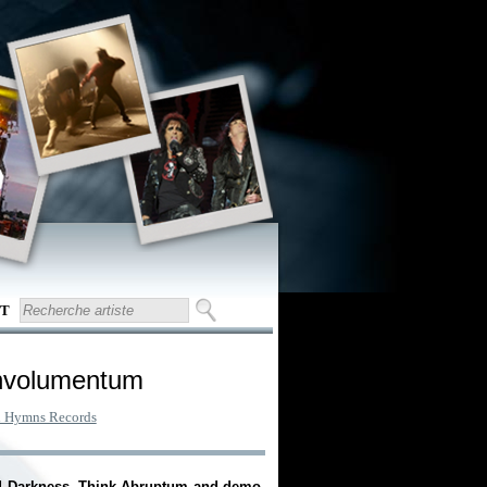
T
Involumentum
l Hymns Records
and Darkness. Think Abruptum and demo-