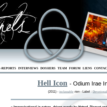
E-REPORTS
INTERVIEWS
DOSSIERS
TEAM
FORUM
LIENS
CONTAC
Hell Icon
- Odium Irae 
(2011) -
inclassable
rien
- Label :
Devotiona
«
Improvisational in nature, driven purely by Hatred, Disgust 