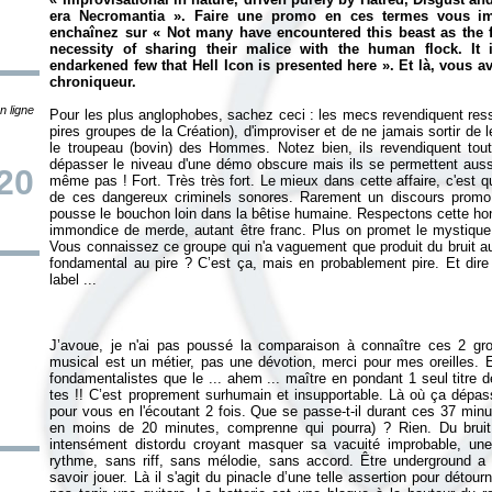
era Necromantia
». Faire une promo en ces termes vous im
enchaînez sur «
Not many have encountered this beast as the f
necessity of sharing their malice with the human flock. It
endarkened few that Hell Icon is presented here
». Et là, vous a
chroniqueur.
n ligne
Pour les plus anglophobes, sachez ceci : les mecs revendiquent re
pires groupes de la Création), d'improviser et de ne jamais sortir de 
le troupeau (bovin) des Hommes. Notez bien, ils revendiquent tou
dépasser le niveau d'une démo obscure mais ils se permettent aussi
20
même pas ! Fort. Très très fort. Le mieux dans cette affaire, c'est q
de ces dangereux criminels sonores. Rarement un discours promo n
pousse le bouchon loin dans la bêtise humaine. Respectons cette hon
immondice de merde, autant être franc. Plus on promet le mystique .
Vous connaissez ce groupe qui n'a vaguement que produit du bruit au
fondamental au pire ? C’est ça, mais en probablement pire. Et dire
label ...
J’avoue, je n'ai pas poussé la comparaison à connaître ces 2 gro
musical est un métier, pas une dévotion, merci pour mes oreilles. E
fondamentalistes que le ... ahem ... maître en pondant 1 seul titre
tes !! C’est proprement surhumain et insupportable. Là où ça dépass
pour vous en l'écoutant 2 fois. Que se passe-t-il durant ces 37 mi
en moins de 20 minutes, comprenne qui pourra) ? Rien. Du brui
intensément distordu croyant masquer sa vacuité improbable, un
rythme, sans riff, sans mélodie, sans accord. Être underground a
savoir jouer. Là il s'agit du pinacle d’une telle assertion pour détou