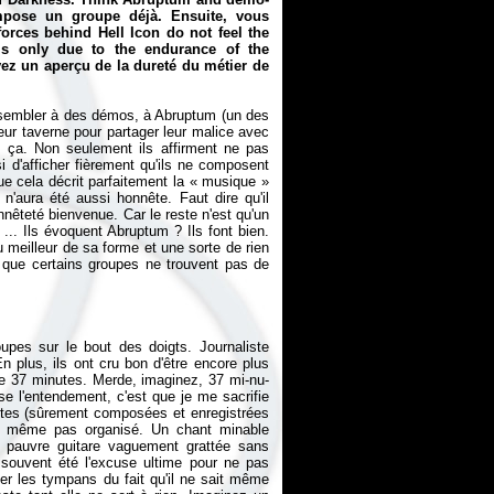
pose un groupe déjà. Ensuite, vous
orces behind Hell Icon do not feel the
 is only due to the endurance of the
vez un aperçu de la dureté du métier de
ssembler à des démos, à Abruptum (un des
leur taverne pour partager leur malice avec
t ça. Non seulement ils affirment ne pas
 d'afficher fièrement qu'ils ne composent
ue cela décrit parfaitement la «
musique
»
'aura été aussi honnête. Faut dire qu'il
nêteté bienvenue. Car le reste n'est qu'un
.. Ils évoquent Abruptum ? Ils font bien.
 meilleur de sa forme et une sorte de rien
 que certains groupes ne trouvent pas de
upes sur le bout des doigts. Journaliste
n plus, ils ont cru bon d'être encore plus
 de 37 minutes. Merde, imaginez, 37 mi-nu-
e l'entendement, c'est que je me sacrifie
nutes (sûrement composées et enregistrées
t même pas organisé. Un chant minable
e pauvre guitare vaguement grattée sans
 souvent été l'excuse ultime pour ne pas
rner les tympans du fait qu'il ne sait même