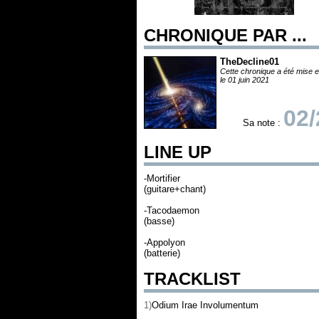
CHRONIQUE PAR ...
TheDecline01
Cette chronique a été mise e
le 01 juin 2021
02/
Sa note :
LINE UP
-Mortifier
(guitare+chant)
-Tacodaemon
(basse)
-Appolyon
(batterie)
TRACKLIST
1)
Odium Irae Involumentum