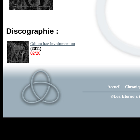
Discographie :
Odium Irae Involumentum
(2011)
02/20
Accueil
Chroniq
©Les Eternels 