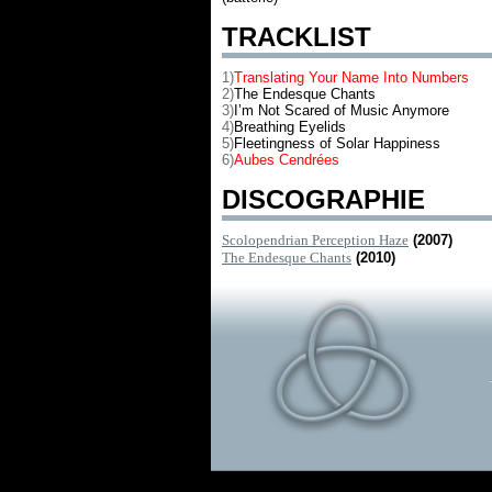
TRACKLIST
1)
Translating Your Name Into Numbers
2)
The Endesque Chants
3)
I’m Not Scared of Music Anymore
4)
Breathing Eyelids
5)
Fleetingness of Solar Happiness
6)
Aubes Cendrées
DISCOGRAPHIE
Scolopendrian Perception Haze
(2007)
The Endesque Chants
(2010)