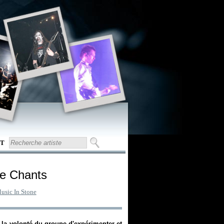
T
e Chants
usic In Stone
 la volonté du groupe d'expérimenter et