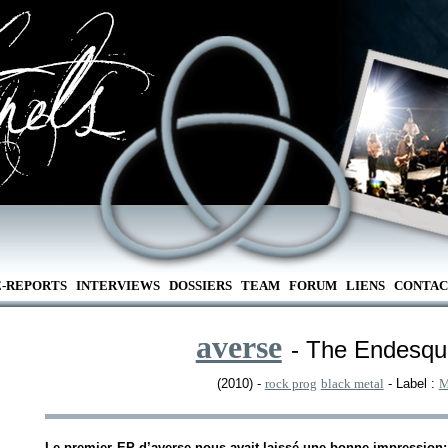
E-REPORTS
INTERVIEWS
DOSSIERS
TEAM
FORUM
LIENS
CONTAC
averse
- The Endesqu
(2010) -
rock prog
black metal
- Label :
M
Le premier EP d’averse nous avait laissé une bonne impression: