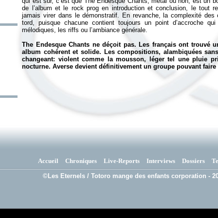
qui est sûr, c’est que
The Endesque Chants
, metal ou non, est un bo
de l’album et le rock prog en introduction et conclusion, le tout 
jamais virer dans le démonstratif. En revanche, la complexité des co
tord, puisque chacune contient toujours un point d’accroche qui 
mélodiques, les riffs ou l’ambiance générale.
The Endesque Chants
ne déçoit pas. Les français ont trouvé u
album cohérent et solide. Les compositions, alambiquées san
changeant: violent comme la mousson, léger tel une pluie pr
nocturne. Averse devient définitivement un groupe pouvant faire
Accueil
Chroniques
Live-Reports
Interviews
Dossiers
T
©Les Eternels / Totoro mange des enfants corporation - 20