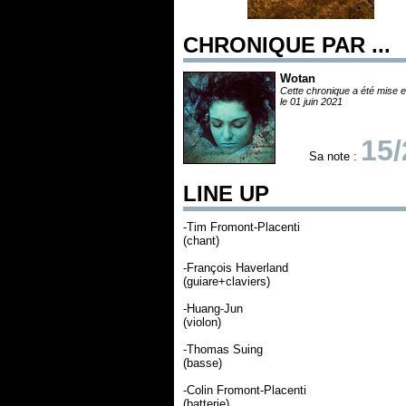
CHRONIQUE PAR ...
Wotan
Cette chronique a été mise e
le 01 juin 2021
15/
Sa note :
LINE UP
-Tim Fromont-Placenti
(chant)
-François Haverland
(guiare+claviers)
-Huang-Jun
(violon)
-Thomas Suing
(basse)
-Colin Fromont-Placenti
(batterie)