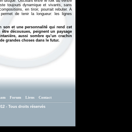
n disque. Oscillant entre le folk du ventre
reste toujours dynamique et vivants, sans
mpositions, en tiroir, pourrait rebuter. A
permet de tenir la longueur: les lignes
n son et une personnalité qui rend cet
s être décousues, peignent un paysage
intanière, aussi sombre qu’un crachin
 de grandes choses dans le futur.
eam
Forum
Liens
Contact
12 - Tous droits réservés