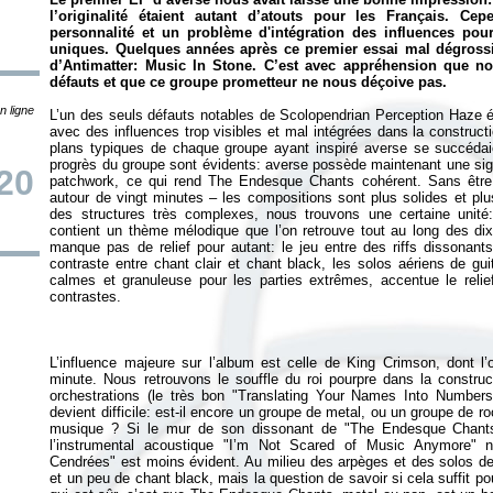
l’originalité étaient autant d’atouts pour les Français. 
personnalité et un problème d'intégration des influences pour
uniques. Quelques années après ce premier essai mal dégrossi,
d’Antimatter: Music In Stone. C’est avec appréhension que no
défauts et que ce groupe prometteur ne nous déçoive pas.
n ligne
L’un des seuls défauts notables de
Scolopendrian Perception Haze
é
avec des influences trop visibles et mal intégrées dans la construct
plans typiques de chaque groupe ayant inspiré averse se succéda
progrès du groupe sont évidents: averse possède maintenant une sign
20
patchwork, ce qui rend
The Endesque Chants
cohérent. Sans être
autour de vingt minutes – les compositions sont plus solides et 
des structures très complexes, nous trouvons une certaine unit
contient un thème mélodique que l’on retrouve tout au long des di
manque pas de relief pour autant: le jeu entre des riffs dissonants
contraste entre chant clair et chant black, les solos aériens de guit
calmes et granuleuse pour les parties extrêmes, accentue le relief
L’influence majeure sur l’album est celle de King Crimson, dont l’
minute. Nous retrouvons le souffle du roi pourpre dans la constr
orchestrations (le très bon "Translating Your Names Into Numbers
devient difficile: est-il encore un groupe de metal, ou un groupe de 
musique ? Si le mur de son dissonant de "The Endesque Chants"
l’instrumental acoustique "I’m Not Scared of Music Anymore" 
Cendrées" est moins évident. Au milieu des arpèges et des solos de g
et un peu de chant black, mais la question de savoir si cela suffit p