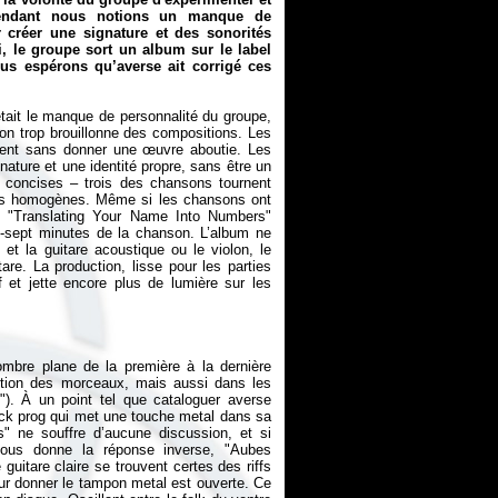
Cependant nous notions un manque de
 créer une signature et des sonorités
 le groupe sort un album sur le label
us espérons qu’averse ait corrigé ces
tait le manque de personnalité du groupe,
ion trop brouillonne des compositions. Les
ient sans donner une œuvre aboutie. Les
ature et une identité propre, sans être un
 concises – trois des chansons tournent
plus homogènes. Même si les chansons ont
é: "Translating Your Name Into Numbers"
x-sept minutes de la chanson. L’album ne
 et la guitare acoustique ou le violon, le
are. La production, lisse pour les parties
 et jette encore plus de lumière sur les
ombre plane de la première à la dernière
uction des morceaux, mais aussi dans les
"). À un point tel que cataloguer averse
rock prog qui met une touche metal dans sa
 ne souffre d’aucune discussion, et si
nous donne la réponse inverse, "Aubes
uitare claire se trouvent certes des riffs
our donner le tampon metal est ouverte. Ce