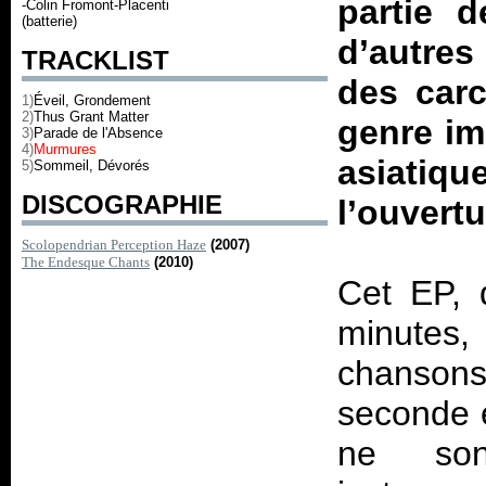
partie d
-Colin Fromont-Placenti
(batterie)
d’autres
TRACKLIST
des carc
1)
Éveil, Grondement
2)
Thus Grant Matter
genre im
3)
Parade de l'Absence
4)
Murmures
asiatiqu
5)
Sommeil, Dévorés
DISCOGRAPHIE
l’ouvertu
Scolopendrian Perception Haze
(2007)
The Endesque Chants
(2010)
Cet EP, 
minutes
chanson
seconde e
ne son