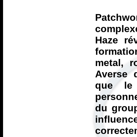
Patchwor
comple
Haze
rév
formation
metal, r
Averse d
que le
personne
du group
influe
correcte