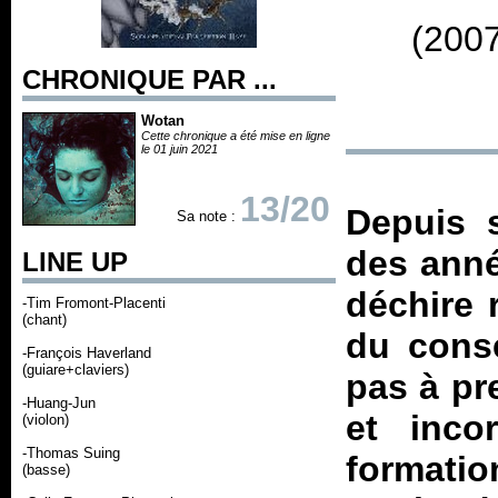
(2007
CHRONIQUE PAR ...
Wotan
Cette chronique a été mise en ligne
le 01 juin 2021
13/20
Depuis 
Sa note :
des anné
LINE UP
déchire 
-Tim Fromont-Placenti
(chant)
du conse
-François Haverland
(guiare+claviers)
pas à pre
-Huang-Jun
et incor
(violon)
-Thomas Suing
formatio
(basse)