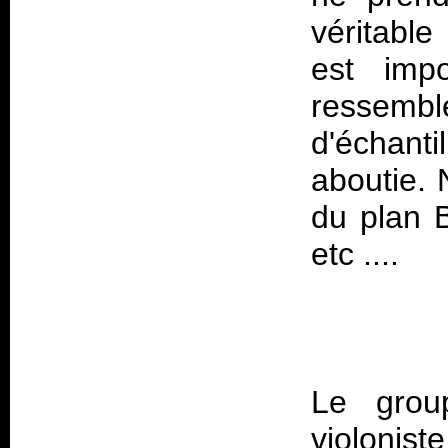
véritable
est imp
ressemb
d'échant
aboutie. 
du plan B
Le grou
violonis