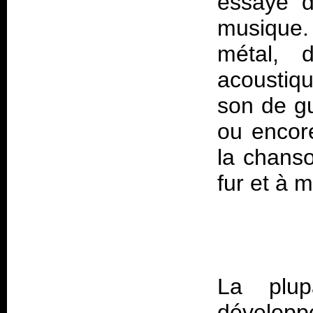
essaye 
musique
métal, 
acoustiq
son de gu
ou encor
la chanso
La plu
développ