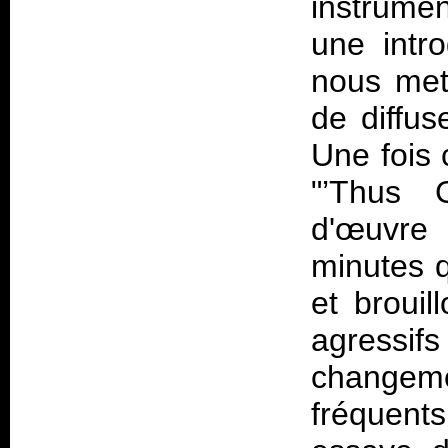
instrume
une intr
nous met
de diffus
Une fois
"’Thus 
d'œuvre
minutes 
et broui
agressif
changem
fréquents