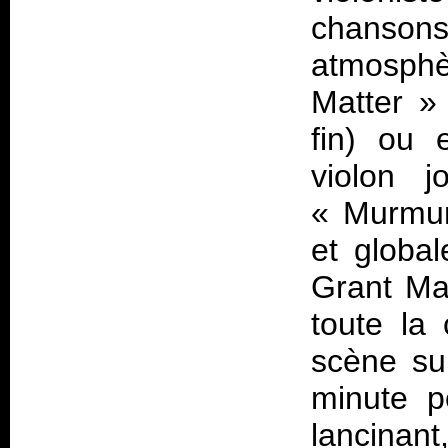
chansons
atmosph
Matter » 
fin) ou 
violon j
« Murmure
et globa
Grant Mat
toute la
scène su
minute p
lancinan