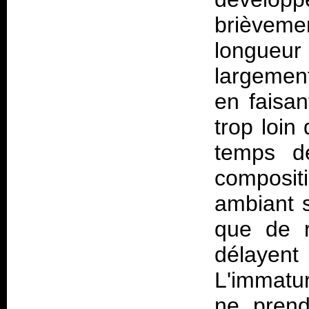
brièvemen
longueur
largemen
en faisan
trop loin
temps d
composi
ambiant s
que de r
délayent 
L'immatur
ne prend