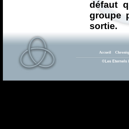
défaut q
groupe p
sortie.
Accueil
Chroniq
©Les Eternels 