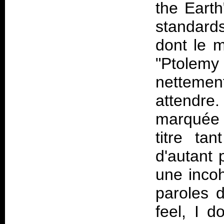
the Earth
standards
dont le m
"Ptolem
nettement
attendre
marquée 
titre ta
d'autant
une incoh
paroles 
feel, I d