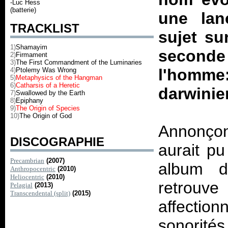
-Luc Hess
(batterie)
une lan
TRACKLIST
sujet su
1)
Shamayim
second
2)
Firmament
3)
The First Commandment of the Luminaries
l'homme:
4)
Ptolemy Was Wrong
5)
Metaphysics of the Hangman
6)
Catharsis of a Heretic
darwinie
7)
Swallowed by the Earth
8)
Epiphany
9)
The Origin of Species
10)
The Origin of God
Annonçon
DISCOGRAPHIE
aurait p
Precambrian
(2007)
album d
Anthropocentric
(2010)
Heliocentric
(2010)
retrouv
Pelagial
(2013)
Transcendental (split)
(2015)
affecti
sonorités