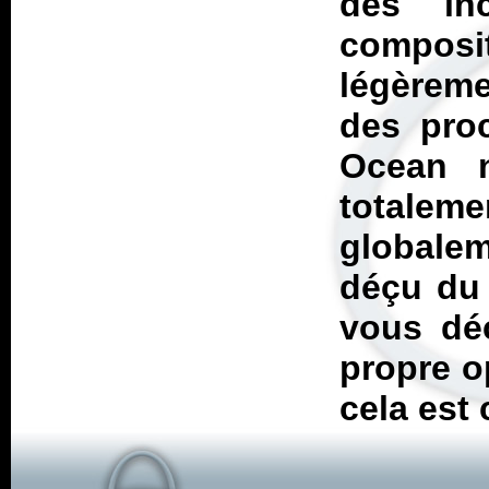
des in
compos
légèreme
des proc
Ocean n
totalem
globalem
déçu du 
vous déc
propre o
cela est 