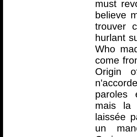
must rev
believe 
trouver 
hurlant s
Who made
come fro
Origin 
n'accor
paroles 
mais la 
laissée 
un manq