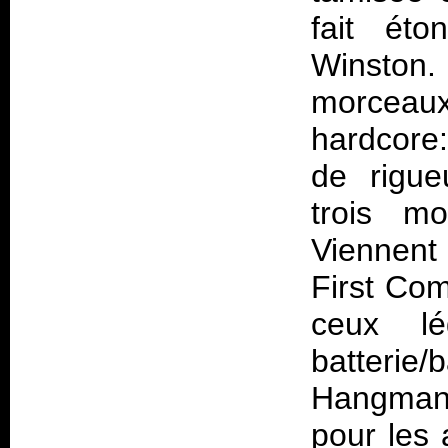
fait ét
Winston.
morceaux
hardcore:
de rigue
trois m
Viennent 
First Co
ceux l
batteri
Hangman"
pour les