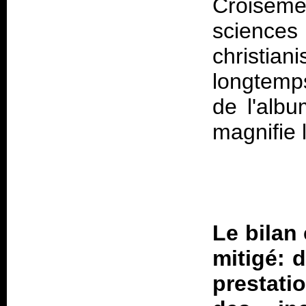
Croiseme
sciences 
christia
longtemp
de l'albu
Le bilan
mitigé: 
prestati