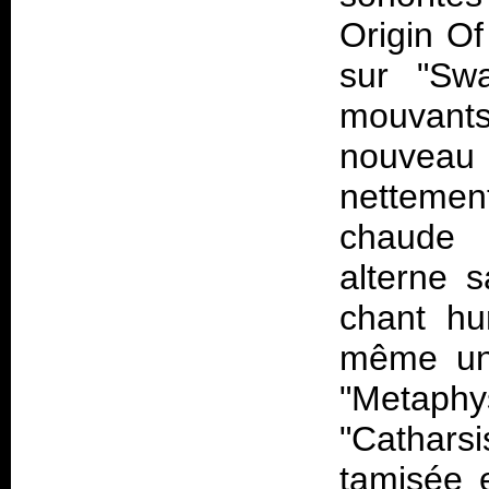
Origin Of
sur "Swa
mouvants
nouveau v
nettemen
chaude p
alterne 
chant hu
même une
"Metap
"Catharsi
tamisée 