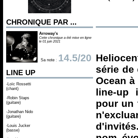
CHRONIQUE PAR ...
Arroway's
Cette chronique a été mise en ligne
le 01 juin 2021
14.5/20
Heliocen
Sa note :
série de
LINE UP
Ocean à 
-Loïc Rossetti
(chant)
line-up 
-Robin Staps
pour un 
(guitare)
-Jonathan Nido
n'exclua
(guitare)
d'invité
-Louis Jucker
(basse)
nom évoc