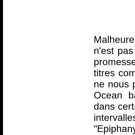
Malheureu
n'est pa
promesse
titres c
ne nous 
Ocean ba
dans cert
interva
"Epiphan