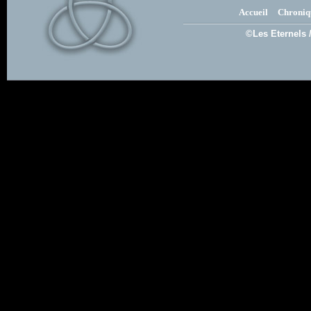
Accueil
Chroniq
©Les Eternels 