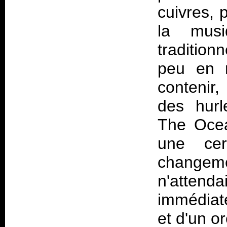
cuivres, 
la musi
traditio
peu en re
contenir
des hurl
The Ocea
une cer
change
n'attend
immédiat