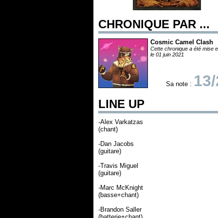
CHRONIQUE PAR ...
Cosmic Camel Clash
Cette chronique a été mise e
le 01 juin 2021
13/
Sa note :
LINE UP
-Alex Varkatzas
(chant)
-Dan Jacobs
(guitare)
-Travis Miguel
(guitare)
-Marc McKnight
(basse+chant)
-Brandon Saller
(batterie+chant)