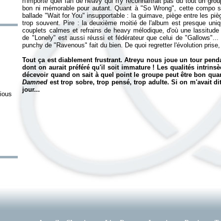
n'importe quel fan de heavy qui n'y reconnaîtrait pas du tout un grou
bon ni mémorable pour autant. Quant à "So Wrong", cette compo so
ballade "Wait for You" insupportable : la guimave, piège entre les piè
trop souvent. Pire : la deuxième moitié de l'album est presque uni
couplets calmes et refrains de heavy mélodique, d'où une lassitude
de "Lonely" est aussi réussi et fédérateur que celui de "Gallows"... 
punchy de "Ravenous" fait du bien. De quoi regretter l'évolution pris
Tout ça est diablement frustrant. Atreyu nous joue un tour penda
dont on aurait préféré qu'il soit immature ! Les qualités intrin
décevoir quand on sait à quel point le groupe peut être bon quand
Damned
est trop sobre, trop pensé, trop adulte. Si on m'avait d
jour...
ious