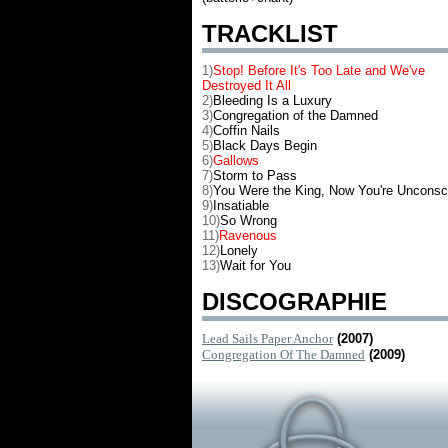
TRACKLIST
1)
Stop! Before It's Too Late and We've
Destroyed It All
2)
Bleeding Is a Luxury
3)
Congregation of the Damned
4)
Coffin Nails
5)
Black Days Begin
6)
Gallows
7)
Storm to Pass
8)
You Were the King, Now You're Unconsc
9)
Insatiable
10)
So Wrong
11)
Ravenous
12)
Lonely
13)
Wait for You
DISCOGRAPHIE
Lead Sails Paper Anchor
(2007)
Congregation Of The Damned
(2009)