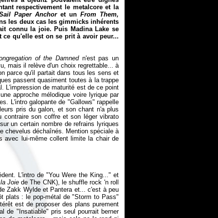
ntant respectivement le metalcore et la
Sail Paper Anchor
et un
From Them,
ns les deux cas les gimmicks inhérents
ait connu la joie. Puis Madina Lake se
t ce qu'elle est on se prit à avoir peur...
ongregation of the Damned
n'est pas un
 mais il relève d'un choix regrettable... à
on parce qu'il partait dans tous les sens et
iques passent quasiment toutes à la trappe
l. L'impression de maturité est de ce point
 une approche mélodique voire lyrique par
s. L'intro galopante de "Gallows" rappelle
leurs pris du galon, et son chant n'a plus
 contraire son coffre et son léger vibrato
sur un certain nombre de refrains lyriques
de chevelus déchaînés. Mention spéciale à
s avec lui-même collent limite la chair de
dent. L'intro de "You Were the King..." et
la Joie
de The CNK), le shuffle rock 'n roll
de Zakk Wylde et Pantera et... c'est à peu
ôt plats : le pop-métal de "Storm to Pass"
ntérêt est de proposer des plans purement
 de "Insatiable" pris seul pourrait berner