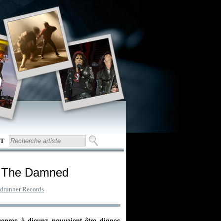
T
f The Damned
drunner Records
enres à djeunz pouvaient être dignes