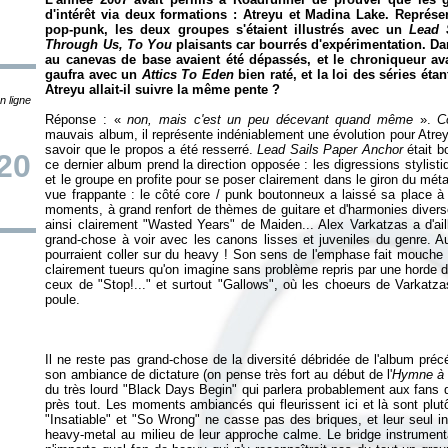
d'intérêt via deux formations : Atreyu et Madina Lake. Représe
pop-punk, les deux groupes s'étaient illustrés avec un
Lead 
Through Us, To You
plaisants car bourrés d'expérimentation. Da
au canevas de base avaient été dépassés, et le chroniqueur av
gaufra avec un
Attics To Eden
bien raté, et la loi des séries étan
Atreyu allait-il suivre la même pente ?
n ligne
Réponse : «
non, mais c'est un peu décevant quand même
».
C
mauvais album, il représente indéniablement une évolution pour Atreyu,
savoir que le propos a été resserré.
Lead Sails Paper Anchor
était b
20
ce dernier album prend la direction opposée : les digressions stylist
et le groupe en profite pour se poser clairement dans le giron du méta
vue frappante : le côté core / punk boutonneux a laissé sa place à
moments, à grand renfort de thèmes de guitare et d'harmonies diverse
ainsi clairement "Wasted Years" de Maiden... Alex Varkatzas a d'ail
grand-chose à voir avec les canons lisses et juveniles du genre. Au
pourraient coller sur du heavy ! Son sens de l'emphase fait mouche 
clairement tueurs qu'on imagine sans problème repris par une horde 
ceux de "Stop!..." et surtout "Gallows", où les choeurs de Varkatza
Il ne reste pas grand-chose de la diversité débridée de l'album précé
son ambiance de dictature (on pense très fort au début de l'
Hymne à 
du très lourd "Black Days Begin" qui parlera probablement aux fans 
près tout. Les moments ambiancés qui fleurissent ici et là sont plut
"Insatiable" et "So Wrong" ne casse pas des briques, et leur seul i
heavy-metal au milieu de leur approche calme. Le bridge instrumental