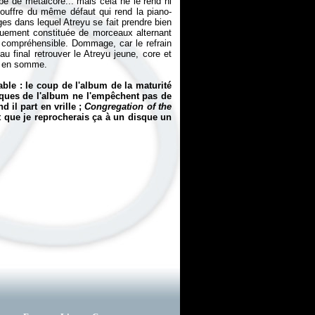
pe de metalcore... mais cela ne le rend ni
uffre du même défaut qui rend la piano-
ges dans lequel Atreyu se fait prendre bien
quement constituée de morceaux alternant
 compréhensible. Dommage, car le refrain
au final retrouver le Atreyu jeune, core et
e, en somme.
ble : le coup de l'album de la maturité
sèques de l'album ne l'empêchent pas de
 il part en vrille ;
Congregation of the
it que je reprocherais ça à un disque un