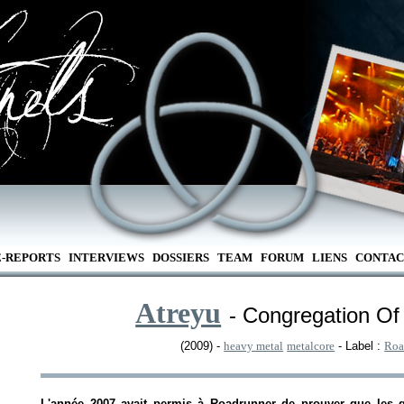
E-REPORTS
INTERVIEWS
DOSSIERS
TEAM
FORUM
LIENS
CONTAC
Atreyu
- Congregation O
(2009) -
heavy metal
metalcore
- Label :
Roa
L'année 2007 avait permis à Roadrunner de prouver que les g