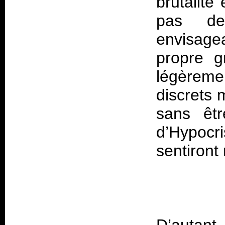
brutalité
pas de
envisage
propre g
légèremen
discrets 
sans êtr
d’Hypocr