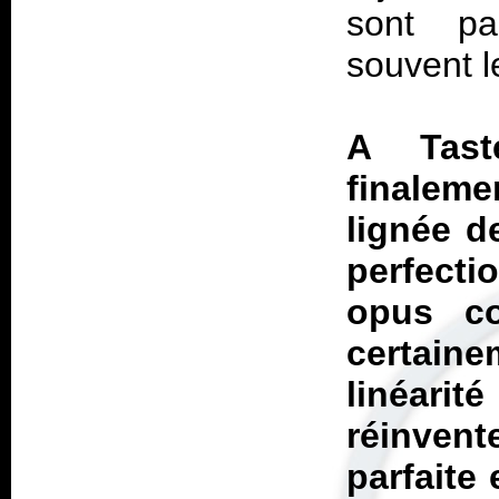
sont pa
souvent l
A Tast
finalem
lignée 
perfecti
opus 
certai
linéar
réinvente
parfaite 