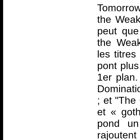
Tomorrow
the Weak"
peut que
the Weak
les titre
pont plus
1er plan.
Dominatio
; et "The
et « got
pond un
rajoutent