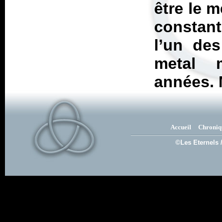
être le m
constant
l’un de
metal 
années. M
Accueil
Chroniq
©Les Eternels 