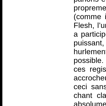
proprem
(comme i
Flesh
, l
a partici
puissan
hurlemen
possible
ces regi
accroche
ceci san
chant cla