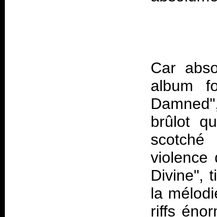
Car abso
album f
Damned", 
brûlot q
scotché 
violence
Divine", t
la mélodi
riffs éno