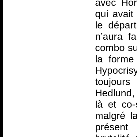
avec Horg
qui avait
le dépar
n’aura f
combo su
la forme
Hypocris
toujours
Hedlund, 
là et co
malgré l
présent