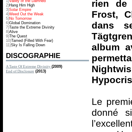
rien de
1)
Valley of the Damned
2)
Hang Him High
3)
Solar Empire
Frost, 
4)
Weed Out the Weak
5)
No Tomorrow
dans s
6)
Global Domination
7)
Taste the Extreme Divinity
8)
Alive
Tägtgren 
9)
The Quest
10)
Tamed (Filled With Fear)
album a
11)
Sky Is Falling Down
DISCOGRAPHIE
permetta
Nightwis
A Taste Of Extreme Divinity
(2009)
End of Disclosure
(2013)
Hypocris
Le premi
donné si
l’excellen