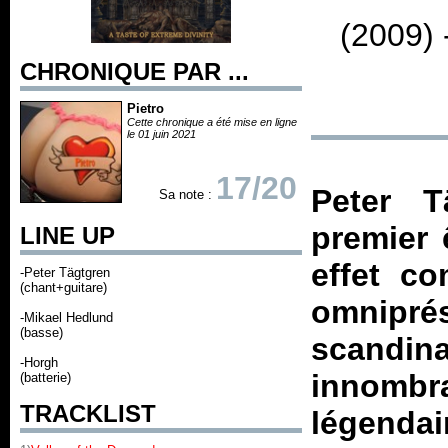
(2009) 
CHRONIQUE PAR ...
Pietro
Cette chronique a été mise en ligne
le 01 juin 2021
17/20
Peter T
Sa note :
premier 
LINE UP
effet c
-Peter Tägtgren
(chant+guitare)
omnipr
-Mikael Hedlund
(basse)
scandin
-Horgh
innombr
(batterie)
TRACKLIST
légendai