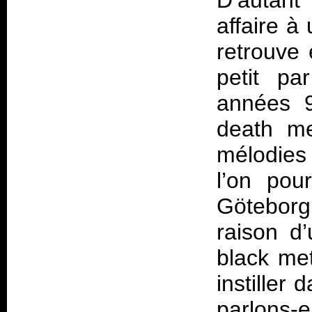
D’autant
affaire à
retrouve 
petit pa
années 
death me
mélodie
l’on pou
Göteborg
raison d
black met
instiller
parlons