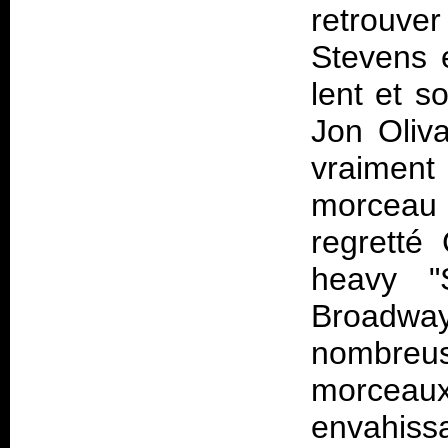
retrouv
Stevens 
lent et s
Jon Oliva
vraiment 
morceau
regretté 
heavy "
Broadwa
nombreuse
morceaux
envahis