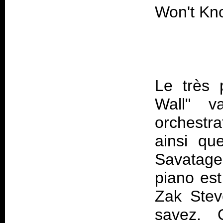
Le très 
Wall" v
orchestr
ainsi qu
Savatage.
piano est
Zak Stev
savez. 