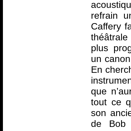
acoustiq
refrain 
Caffery f
théâtrale
plus prog
un canon
En cherch
instrumen
que n’au
tout ce q
son ancie
de Bob 