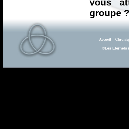
vous at
groupe 
Accueil
Chroniq
©Les Eternels 