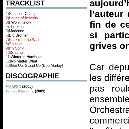
aujourd’
TRACKLIST
l’auteur
1)
Seasons Change
2)
House of Insanity
fin de c
3)
I Won't Know
4)
The Fleas
5)
Madonna
si parti
6)
Big Brother
7)
Back's to the Wall
grives 
8)
Solitaire
9)
I'm Sorry
10)
Shame
11)
Winter in Hamburg
12)
No Matter What
Car depu
13)
Get Up, Stand Up (Bob Marley)
DISCOGRAPHIE
les diffé
pas roul
WARPED
(2005)
House Of Insanity
(2009)
ensemble 
Orchestr
commerc