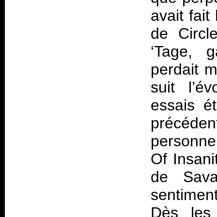
avait fai
de Circle
‘Tage, g
perdait m
suit l’é
essais ét
précéden
personne
Of Insani
de Sava
sentiment
Dès les 