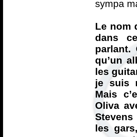
sympa ma
Le nom d
dans ce
parlant.
qu’un al
les guita
je suis
Mais c’
Oliva a
Stevens 
les gars