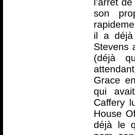
l’arrêt d
son pro
rapideme
il a déj
Stevens a
(déjà q
attendan
Grace en
qui avai
Caffery l
House Of
déjà le 