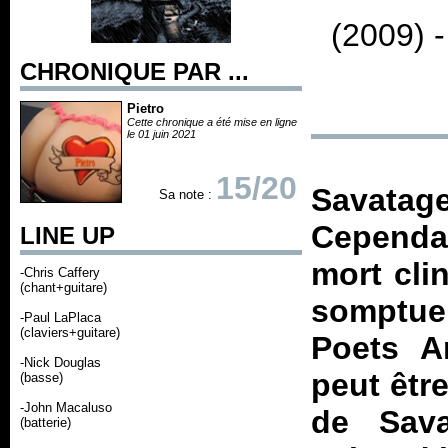
(2009) 
CHRONIQUE PAR ...
Pietro
Cette chronique a été mise en ligne
le 01 juin 2021
15/20
Savatage 
Sa note :
Cependan
LINE UP
mort cli
-Chris Caffery
(chant+guitare)
somptueus
-Paul LaPlaca
(claviers+guitare)
Poets 
-Nick Douglas
peut êtr
(basse)
-John Macaluso
de Sava
(batterie)