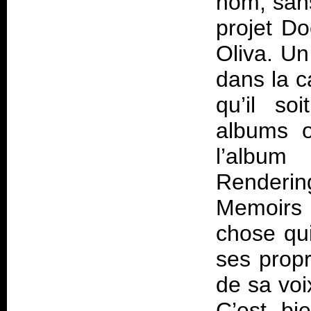
nom, sans
projet D
Oliva. U
dans la c
qu’il so
albums o
l’albu
Renderin
Memoirs
chose qui
ses propr
de sa voi
C’est bi