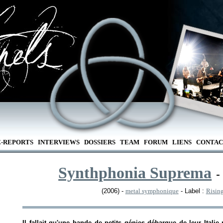
E-REPORTS
INTERVIEWS
DOSSIERS
TEAM
FORUM
LIENS
CONTAC
Synthphonia Suprema
-
(2006) -
metal symphonique
- Label :
Risin
Il fallait qu'une bande de petits génies débarque de leur Italie