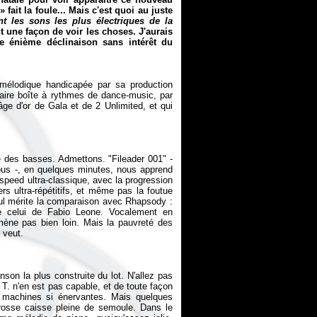
» fait la foule... Mais c'est quoi au juste
t les sons les plus électriques de la
nt une façon de voir les choses. J'aurais
e énième déclinaison sans intérêt du
mélodique handicapée par sa production
aire boîte à rythmes de dance-music, par
âge d'or de Gala et de 2 Unlimited, et qui
ge des basses. Admettons. "Fileader 001" -
-vous -, en quelques minutes, nous apprend
speed ultra-classique, avec la progression
ers ultra-répétitifs, et même pas la foutue
seul mérite la comparaison avec Rhapsody :
e celui de Fabio Leone. Vocalement en
amène pas bien loin. Mais la pauvreté des
anson la plus
construite
du lot. N'allez pas
 T. n'en est pas capable, et de toute façon
s machines si énervantes. Mais quelques
rosse caisse pleine de semoule. Dans le