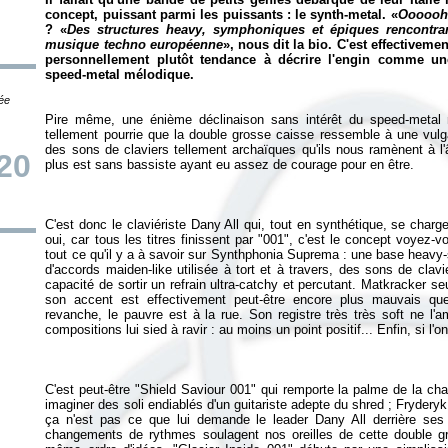
concept, puissant parmi les puissants : le synth-metal. «
Oooooh
? «
Des structures heavy, symphoniques et épiques rencontran
musique techno européenne
», nous dit la bio. C'est effectiveme
personnellement plutôt tendance à décrire l'engin comme un
speed-metal mélodique.
tée
Pire même, une énième déclinaison sans intérêt du speed-metal 
tellement pourrie que la double grosse caisse ressemble à une vulg
des sons de claviers tellement archaïques qu'ils nous ramènent à l'
20
C'est donc le claviériste Dany All qui, tout en synthétique, se char
oui, car tous les titres finissent par "001", c'est le concept voyez
tout ce qu'il y a à savoir sur Synthphonia Suprema : une base heavy-
d'accords
maiden-like
utilisée à tort et à travers, des sons de clavi
capacité de sortir un refrain ultra-catchy et percutant. Matkracker 
son accent est effectivement peut-être encore plus mauvais qu
revanche, le pauvre est à la rue. Son registre très très soft ne l'
C'est peut-être "Shield Saviour 001" qui remporte la palme de la ch
imaginer des soli endiablés d'un guitariste adepte du shred ; Fryderyk
ça n'est pas ce que lui demande le leader Dany All derrière se
changements de rythmes soulagent nos oreilles de cette double g