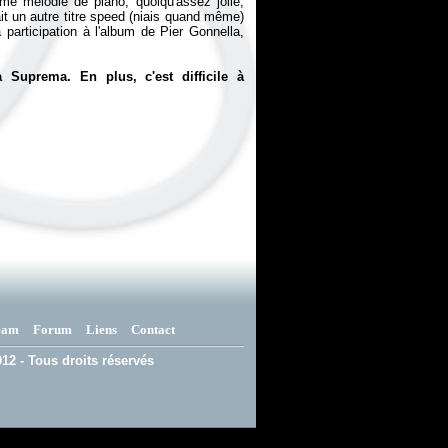
me mélodie de piano, quoiqu'assez jolie,
fait un autre titre speed (niais quand même)
 participation à l'album de Pier Gonnella,
 Suprema. En plus, c'est difficile à
eam
Forum
Liens
Contact
12 - Tous droits réservés