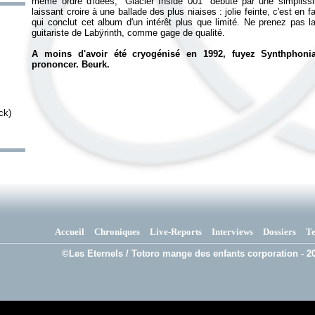
même ordre d'idées, "Glacier Inside 001" débute par une simplissi
laissant croire à une ballade des plus niaises : jolie feinte, c'est en 
qui conclut cet album d'un intérêt plus que limité. Ne prenez pas la
guitariste de Labÿrinth, comme gage de qualité.
A moins d'avoir été cryogénisé en 1992, fuyez Synthphonia
prononcer. Beurk.
ck)
Accueil
Chroniques
Live-Reports
Interviews
Dossiers
T
©Les Eternels / Totoro mange des enfants corporation - 20