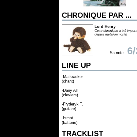
CHRONIQUE PAR ...
Lord Henry
Cette chronique a été impor
depuis metal-immortel
6/
Sa note :
LINE UP
-Matkracker
(chant)
-Dany All
(claviers)
-Fryderyk T.
(guitare)
-Ismat
(batterie)
TRACKLIST