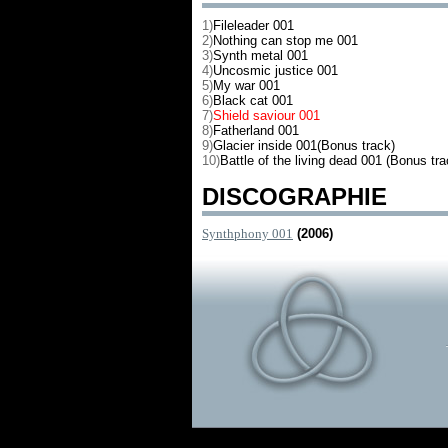
1)
Fileleader 001
2)
Nothing can stop me 001
3)
Synth metal 001
4)
Uncosmic justice 001
5)
My war 001
6)
Black cat 001
7)
Shield saviour 001
8)
Fatherland 001
9)
Glacier inside 001(Bonus track)
10)
Battle of the living dead 001 (Bonus tra
DISCOGRAPHIE
Synthphony 001
(2006)