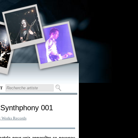
T
 Synthphony 001
g Works Records
 natale pour voir apparaître ce nouveau