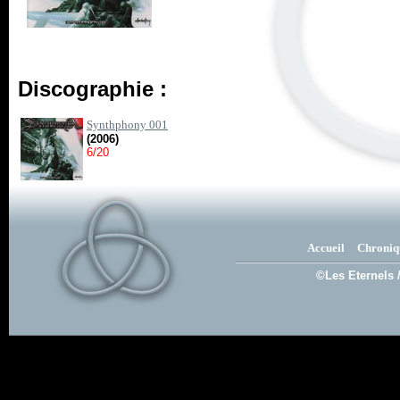
Discographie :
Synthphony 001
(2006)
6/20
Accueil
Chroniq
©Les Eternels 