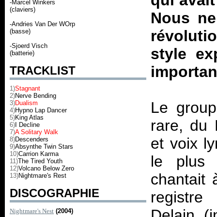
qui avait
-Marcel Winkers
(claviers)
Nous ne
-Andries Van Der WOrp
révolutio
(basse)
-Sjoerd Visch
style ex
(batterie)
importan
TRACKLIST
1)
Stagnant
2)
Nerve Bending
Le groupe
3)
Dualism
4)
Hypno Lap Dancer
5)
King Atlas
rare, du
6)
I Decline
7)
A Solitary Walk
et voix l
8)
Descenders
9)
Absynthe Twin Stars
10)
Carrion Karma
le plus 
11)
The Tired Youth
12)
Volcano Below Zero
chantait
13)
Nightmare's Rest
DISCOGRAPHIE
registre
Delain (
Nightmare's Nest
(2004)