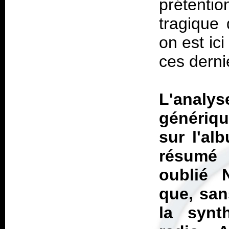
prétenti
tragique 
on est ici
ces derni
L'analy
génériqu
sur l'al
résumé 
oublié
que, san
la synt