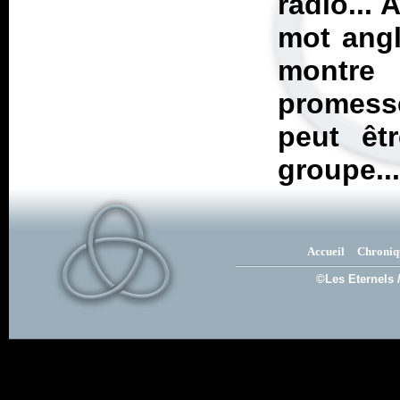
radio... 
mot angl
montre 
promess
peut êt
groupe..
Accueil
Chroniq
©Les Eternels 