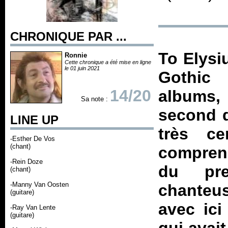
CHRONIQUE PAR ...
To Elysi
Ronnie
Cette chronique a été mise en ligne
le 01 juin 2021
Gothic
14/20
albums,
Sa note :
second d
LINE UP
très ce
-Esther De Vos
(chant)
comprend
-Rein Doze
du pre
(chant)
-Manny Van Oosten
chanteus
(guitare)
avec ic
-Ray Van Lente
(guitare)