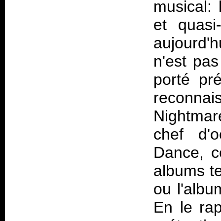
musical: 
et quasi
aujourd'h
n'est pas
porté pr
reconn
Nightmar
chef d'
Dance
, 
albums t
ou l'alb
En le ra