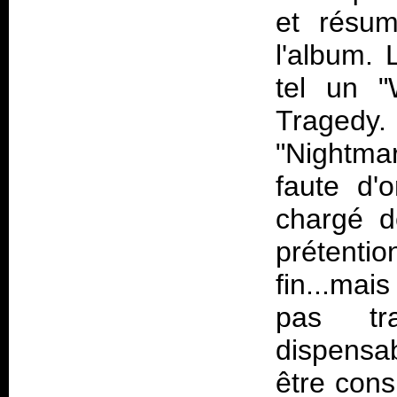
et résum
l'album. 
tel un "
Tragedy
"Nightma
faute d'o
chargé d
prétent
fin...m
pas tr
dispensab
être con