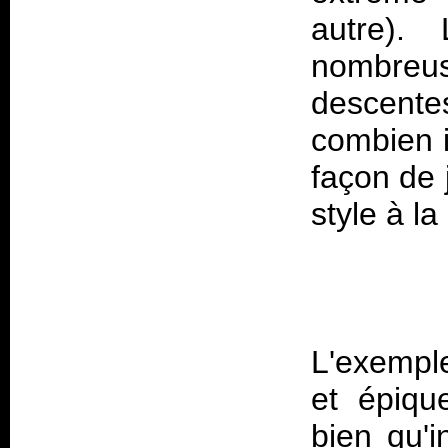
autre).
nombre
descente
combien i
façon de 
L'exemple
et épiqu
bien qu'