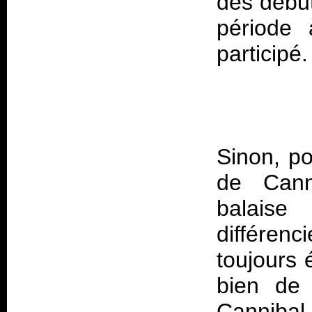
des débu
période 
Sinon, po
de Cann
balaise
différen
toujours 
bien de 
Canniba