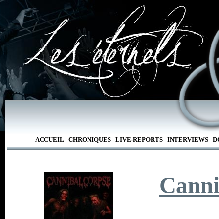
ACCUEIL
CHRONIQUES
LIVE-REPORTS
INTERVIEWS
D
Canni