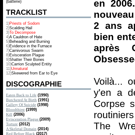
en 2006.
(batterie)
TRACKLIST
nouveau 
2 ans a
1)
Priests of Sodom
2)
Scalding Hail
3)
To Decompose
bien ent
4)
A Cauldron of Hate
5)
Beheading and Burning
après
6)
Evidence in the Furnace
7)
Carnivorous Swarm
8)
Evisceration Plague
Obsesse
9)
Shatter Their Bones
10)
Carrion Sculpted Entity
11)
Unnatural
12)
Skewered from Ear to Eye
Voilà...
DISCOGRAPHIE
y'en a d
Eaten Back to Life
(1990)
Butchered At Birth
(1991)
Corpse s
Gallery Of Suicide
(1998)
Bloodthirst
(1999)
routinier
Kill
(2006)
Evisceration Plague
(2009)
The Wre
Torture
(2012)
A Skeletal Domain
(2014)
Red Before Black
(2017)