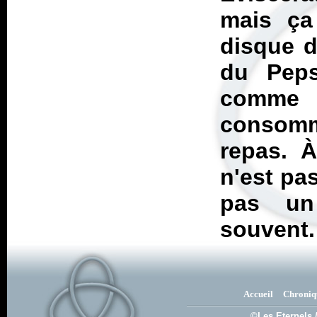
mais ça
disque d
du Peps
comme 
consom
repas. À
n'est pa
pas un
souvent.
Accueil
Chroniq
©Les Eternels 