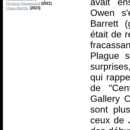
avait en
Violence Unimagined
(2021)
Chaos Horrific
(2023)
Owen s'é
Barrett 
était de 
fracassa
Plague
s'
surprises
qui rapp
de "Cent
Gallery O
sont plu
ceux de 