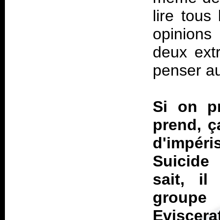
lire tous
opinions
deux ext
penser au
Si on pr
prend, ç
d'impéri
Suicide
n
sait, i
group
Eviscera