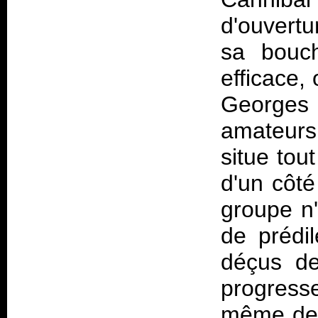
d'ouvertu
sa bouche
efficace,
Georges
amateurs
situe tou
d'un côté
groupe n'
de prédil
déçus de
progres
même de c