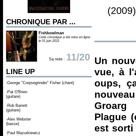
(2009)
CHRONIQUE PAR ...
Fishbowlman
Cette chronique a été mise en ligne
le 01 juin 2021
11/20
Un nouv
Sa note :
vue, à l
LINE UP
oups, ça
-George "Corpsegrinder" Fisher (chant)
nouveau 
-Pat O'Brien
(guitare)
Groarg
-Rob Barrett
(guitare)
Plague
(
-Alex Webster
(basse)
est sort
-Paul Mazurkiewicz