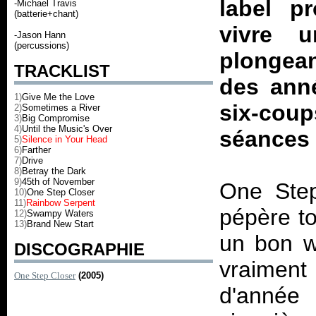
label p
-Michael Travis
(batterie+chant)
vivre u
-Jason Hann
(percussions)
plongea
TRACKLIST
des ann
1)
Give Me the Love
six-coup
2)
Sometimes a River
3)
Big Compromise
4)
Until the Music's Over
séances 
5)
Silence in Your Head
6)
Farther
7)
Drive
8)
Betray the Dark
9)
45th of November
One Step
10)
One Step Closer
11)
Rainbow Serpent
pépère to
12)
Swampy Waters
13)
Brand New Start
un bon w
DISCOGRAPHIE
vraimen
One Step Closer
(2005)
d'année