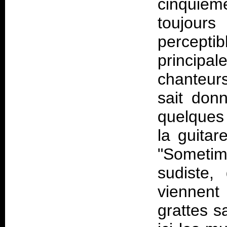
cinquièm
toujour
percept
principal
chanteurs
sait don
quelques 
la guita
"Sometime
sudiste,
viennent
grattes s