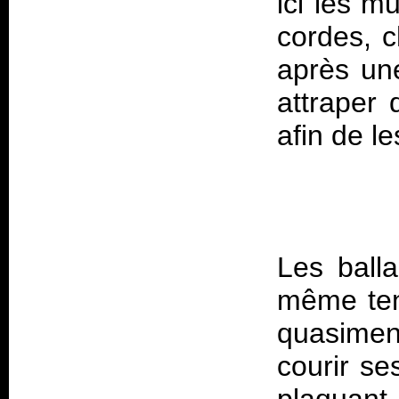
ici les m
cordes, c
après un
attraper 
Les balla
même ten
quasimen
courir se