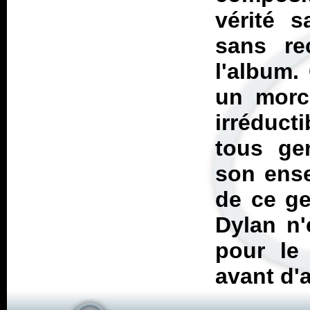
vérité s
sans re
l'album.
un morc
irréduct
tous gen
son ense
de ce ge
Dylan n'
pour le
avant d'