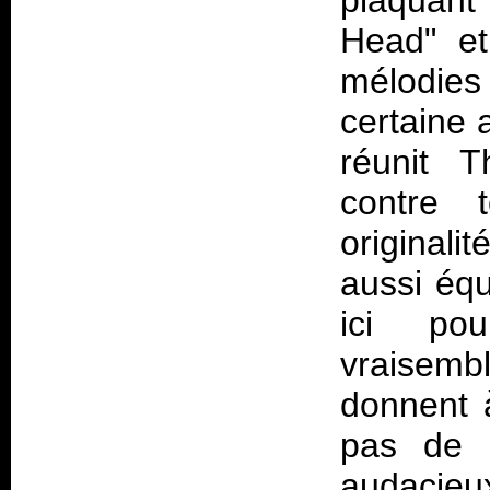
plaquant
Head" et
mélodie
certaine 
réunit T
contre 
originali
aussi équ
ici po
vraisembl
donnent 
pas de 
audacieux