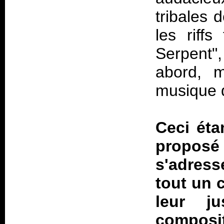
tribales
les riff
Serpent"
abord, m
musique 
Ceci étan
proposé 
s'adress
tout un c
leur j
composi