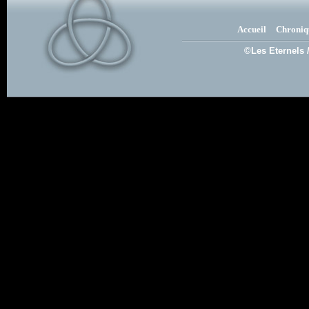
Accueil
Chroniq
©Les Eternels 