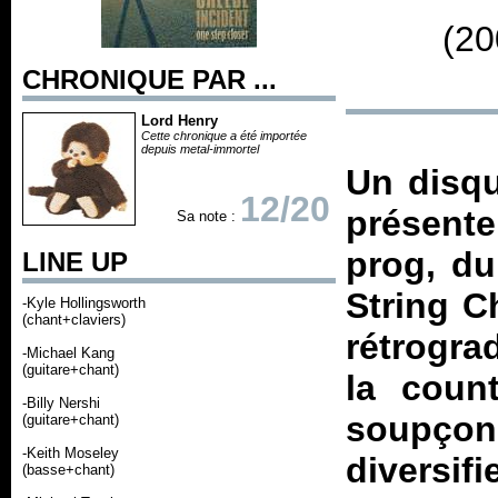
(20
CHRONIQUE PAR ...
Lord Henry
Cette chronique a été importée
depuis metal-immortel
Un disqu
12/20
présent
Sa note :
prog, du
LINE UP
String C
-Kyle Hollingsworth
(chant+claviers)
rétrogra
-Michael Kang
(guitare+chant)
la coun
-Billy Nershi
soupçon 
(guitare+chant)
-Keith Moseley
diversif
(basse+chant)