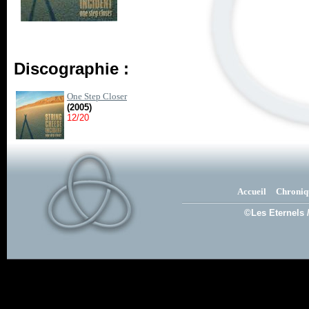
Discographie :
One Step Closer
(2005)
12/20
Accueil
Chroniq
©Les Eternels 