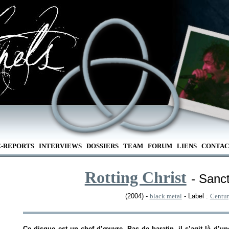
E-REPORTS
INTERVIEWS
DOSSIERS
TEAM
FORUM
LIENS
CONTAC
Rotting Christ
- Sanc
(2004) -
black metal
- Label :
Centu
Ce disque est un chef d’œuvre. Pas de baratin, il s’agit là d’