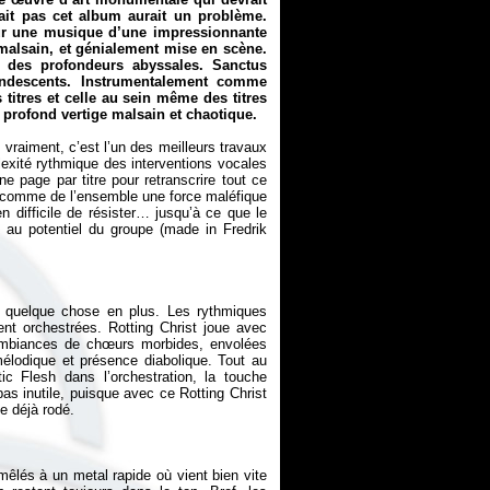
ait pas cet album aurait un problème.
ur une musique d’une impressionnante
alsain, et génialement mise en scène.
 des profondeurs abyssales.
Sanctus
ndescents. Instrumentalement comme
titres et celle au sein même des titres
profond vertige malsain et chaotique.
vraiment, c’est l’un des meilleurs travaux
exité rythmique des interventions vocales
ne page par titre pour retranscrire tout ce
on comme de l’ensemble une force maléfique
en difficile de résister… jusqu’à ce que le
 au potentiel du groupe (made in Fredrik
 a quelque chose en plus. Les rythmiques
t orchestrées. Rotting Christ joue avec
, ambiances de chœurs morbides, envolées
 mélodique et présence diabolique. Tout au
c Flesh dans l’orchestration, la touche
s inutile, puisque avec ce Rotting Christ
lés à un metal rapide où vient bien vite