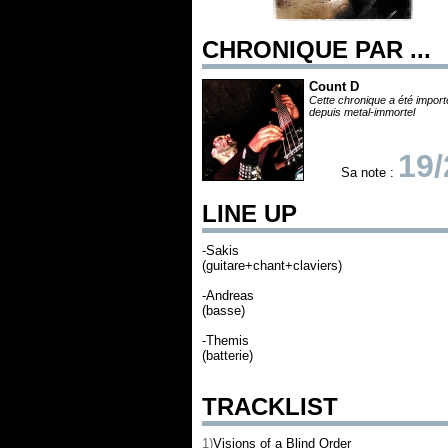
CHRONIQUE PAR ...
Count D
Cette chronique a été impor
depuis metal-immortel
19/
Sa note :
LINE UP
-Sakis
(guitare+chant+claviers)
-Andreas
(basse)
-Themis
(batterie)
TRACKLIST
1)
Visions of a Blind Order