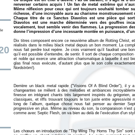
renverser certains acquis ! Un fan de metal extrême qui n’aur
Même réflexion pour ceux qui ont toujours souhaité tomber s
richesse, d’une incroyable aura au charisme monstrueusement m
Chaque titre de ce
Sanctus Diavolos
est une pièce qui sort
Diavolos
est une marche déterminée vers des gouffres inca
vocalement, tout semble venir des flammes. La progression des 
tée
donne l’impression d’une incessante montée en puissance, d’un 
Dix titres composent encore ce neuvième album de Rotting Christ, et 
réalisés dans le milieu black metal depuis un bon moment. La compl
20
nous fait perdre tout repère. Je crois vraiment qu’il faudrait une bon
qu’il est possible d’entendre, de sentir. Il sort de chaque compositi
et noble qui exerce une attraction charismatique à laquelle il est bi
glas final nous exécute, d’autant plus que le son colle exactement
Derrière un black metal rapide ("Visions Of A Blind Order"), il y
changeantes se mêlent à des mélodies et ambiances incroyablemen
finesse en intégrant chants très largement inspirés du grégorien
classiques, et riffs trouvant toujours le ton juste entre agressivité
long de l’album, quelque chose nous fait penser au dernier Septi
progressive en plus. Même au niveau du son, la comparaison n’est pa
Les chœurs en introduction de "Thy Wing Thy Horns Thy Sin" sont mê