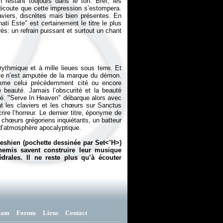
 restant toujours dans le ton. Bref, les
 écoute que cette impression s’estompera.
aviers, discrètes mais bien présentes. En
ti Este" est certainement le titre le plus
és: un refrain puissant et surtout un chant
rythmique et à mille lieues sous terre. Et
ote n’est amputée de la marque du démon.
comme celui précédemment cité ou encore
e beauté. Jamais l’obscurité et la beauté
sté. "Serve In Heaven" débarque alors avec
t les claviers et les chœurs sur
Sanctus
ire l’horreur. Le dernier titre, éponyme de
hœurs grégoriens inquiétants, un batteur
 d’atmosphère apocalyptique.
leshien (pochette dessinée par Set<’H>)
hemis savent construire leur musique
drales. Il ne reste plus qu’à écouter
eam
Forum
Liens
Contact