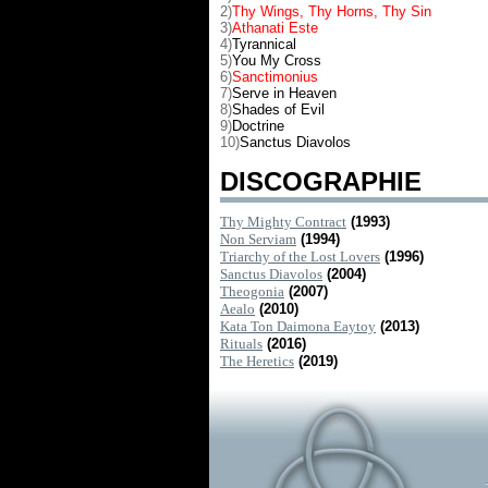
2)
Thy Wings, Thy Horns, Thy Sin
3)
Athanati Este
4)
Tyrannical
5)
You My Cross
6)
Sanctimonius
7)
Serve in Heaven
8)
Shades of Evil
9)
Doctrine
10)
Sanctus Diavolos
DISCOGRAPHIE
Thy Mighty Contract
(1993)
Non Serviam
(1994)
Triarchy of the Lost Lovers
(1996)
Sanctus Diavolos
(2004)
Theogonia
(2007)
Aealo
(2010)
Kata Ton Daimona Eaytoy
(2013)
Rituals
(2016)
The Heretics
(2019)