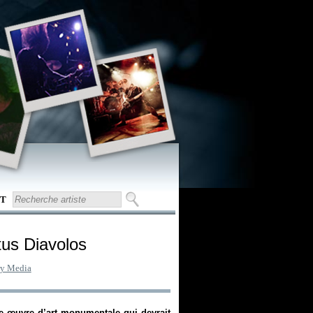
T
tus Diavolos
ry Media
une œuvre d’art monumentale qui devrait