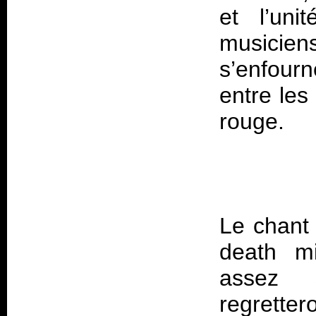
et l’uni
musicie
s’enfour
entre les
Le chant 
death mi
assez 
regretter