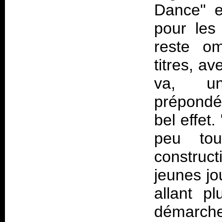
Dance" e
pour les
reste om
titres, a
va, un
prépondér
bel effet
peu tou
construc
jeunes jo
allant p
démarche