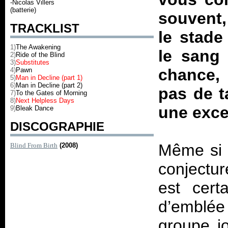
-Nicolas Villers
(batterie)
souvent
TRACKLIST
le stade
1)
The Awakening
le sang 
2)
Ride of the Blind
3)
Substitutes
chance, 
4)
Pawn
5)
Man in Decline (part 1)
6)
Man in Decline (part 2)
pas de t
7)
To the Gates of Morning
8)
Next Helpless Days
une exce
9)
Bleak Dance
DISCOGRAPHIE
Même si 
Blind From Birth
(2008)
conjectur
est cer
d’emblée
groupe j