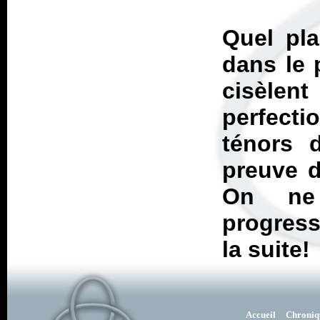
Quel pla
dans le 
cisèlen
perfect
ténors 
preuve d
On ne
progress
la suite!
Accueil
Chroniq