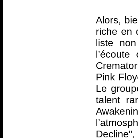
Alors, bi
riche en 
liste no
l’écoute
Cremator
Pink Floy
Le group
talent r
Awakenin
l’atmosp
Decline"