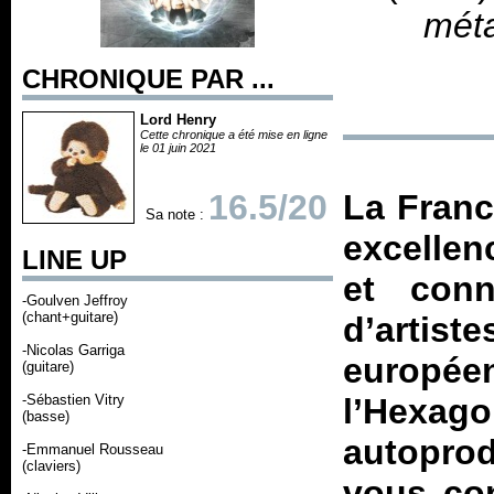
méta
CHRONIQUE PAR ...
Lord Henry
Cette chronique a été mise en ligne
le 01 juin 2021
16.5/20
La Franc
Sa note :
excellen
LINE UP
et conn
-Goulven Jeffroy
(chant+guitare)
d’artist
-Nicolas Garriga
europé
(guitare)
-Sébastien Vitry
l’Hexa
(basse)
autoprod
-Emmanuel Rousseau
(claviers)
vous con