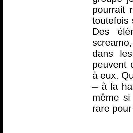
pourrait 
toutefois 
Des élém
screamo,
dans les
peuvent d
à eux. Qui
– à la ha
même si e