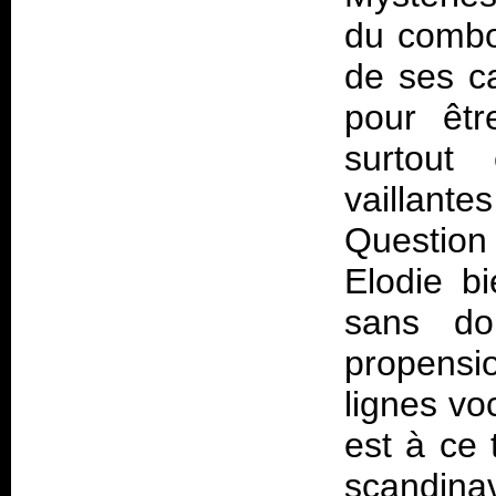
du combo,
de ses c
pour êtr
surtout
vaillan
Question
Elodie b
sans do
propensi
lignes vo
est à ce 
scandin