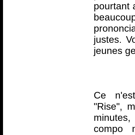
pourtant 
beauco
prononcia
justes. 
Ce n'es
"Rise", 
minutes
compo n