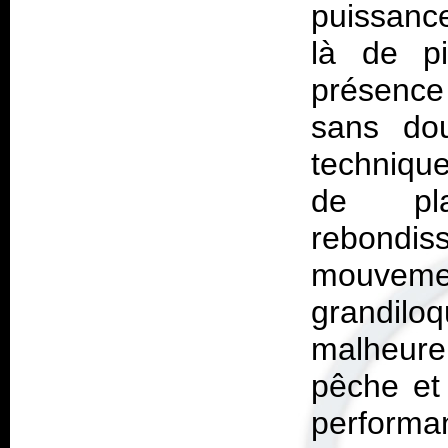
puissanc
là de pi
présence
sans dou
techniqu
de pl
rebondi
mouvemen
grandilo
malheur
pêche et
performa