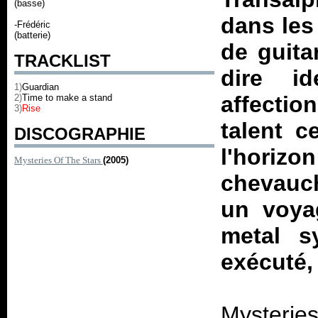
(basse)
dans les
-Frédéric
(batterie)
de guita
TRACKLIST
dire i
1)
Guardian
affectio
2)
Time to make a stand
3)
Rise
talent c
DISCOGRAPHIE
l'horizo
Mysteries Of The Stars
(2005)
chevauch
un voyag
metal s
exécuté,
Mysteries