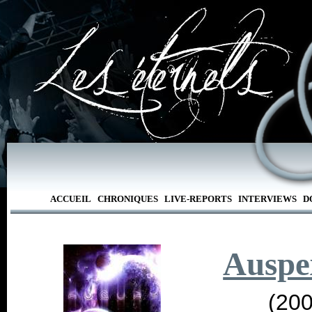
ACCUEIL
CHRONIQUES
LIVE-REPORTS
INTERVIEWS
D
Auspe
(200