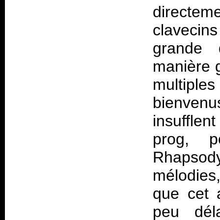
direct
clavecin
grande q
manière g
multiple
bienvenu
insuffle
prog, p
Rhapsod
mélodies
que cet 
peu déla