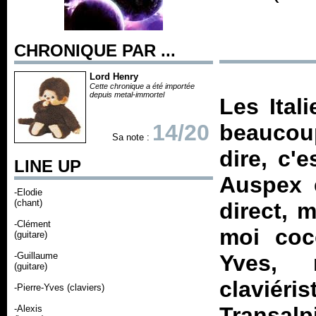
CHRONIQUE PAR ...
Lord Henry
Cette chronique a été importée
depuis metal-immortel
Les Ital
14/20
beaucoup
Sa note :
dire, c'
LINE UP
Auspex 
-Elodie
(chant)
direct, 
-Clément
moi coco
(guitare)
-Guillaume
Yves, r
(guitare)
claviéri
-Pierre-Yves (claviers)
Transalp
-Alexis