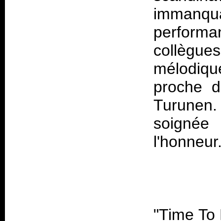
immanqua
perform
collègue
mélodique
proche d
Turunen.
soignée
"Time To