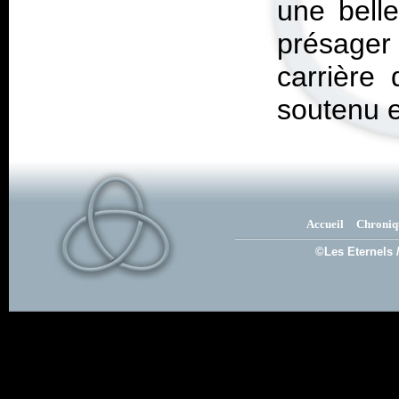
une belle
présager
carrière
soutenu 
Accueil
Chroniq
©Les Eternels 