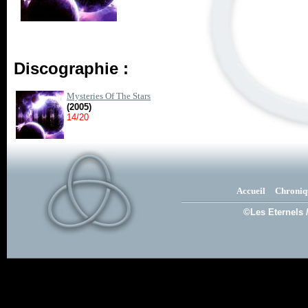
Discographie :
Mysteries Of The Stars
(2005)
14/20
Accueil
Chroniq
©Les Eternels 