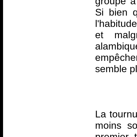
groupe a
Si bien 
l'habitud
et malg
alambiqu
empêcher
La tournu
moins so
premier, 