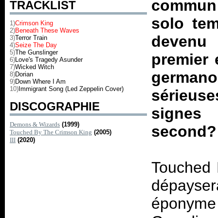
commun 
TRACKLIST
solo te
1)
Crimson King
2)
Beneath These Waves
devenu 
3)
Terror Train
4)
Seize The Day
5)
The Gunslinger
premier 
6)
Love's Tragedy Asunder
7)
Wicked Witch
german
8)
Dorian
9)
Down Where I Am
10)
Immigrant Song (Led Zeppelin Cover)
sérieus
DISCOGRAPHIE
signes d
Demons & Wizards
(1999)
second?
Touched By The Crimson King
(2005)
III
(2020)
Touched 
dépayser
éponyme 