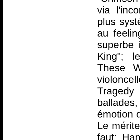
via l'inc
plus syst
au feelin
superbe 
King"; 
These Wa
violoncel
Tragedy
ballades
émotion q
Le mérite
faut: Ha