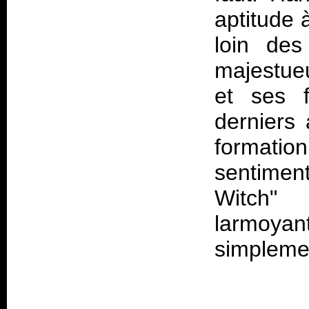
aptitude 
loin des
majestue
et ses 
derniers
formation
sentimen
Witch" e
larmoya