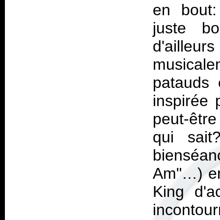
en bout:
juste bo
d'ailleur
musicale
patauds e
inspirée 
peut-être
qui sait
bienséan
Am"…) e
King
d'ac
incontou