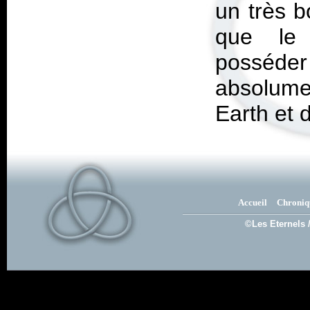
un très b
que le 
posséde
absolume
Earth et 
Accueil
Chroniq
©Les Eternels 