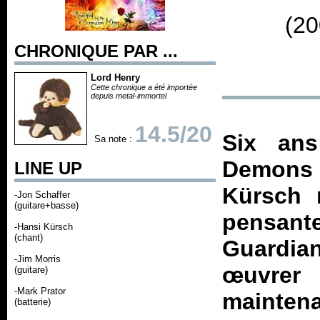
(20
CHRONIQUE PAR ...
Lord Henry
Cette chronique a été importée
depuis metal-immortel
14.5/20
Six an
Sa note :
Demons &
LINE UP
Kürsch r
-Jon Schaffer
(guitare+basse)
pensant
-Hansi Kürsch
(chant)
Guardian
-Jim Morris
œuvrer 
(guitare)
-Mark Prator
mainte
(batterie)