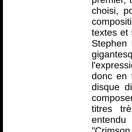
choisi, p
compositi
textes et
Stephen 
gigantes
l'express
donc en t
disque di
composer
titres t
entendu 
"Crimson 