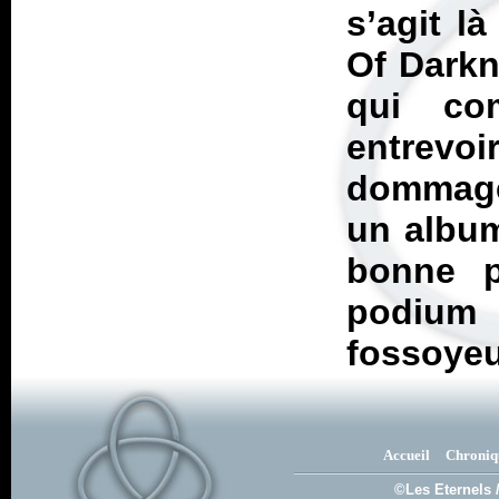
s’agit l
Of Dark
qui co
entrevoi
dommage
un album
bonne p
podium
fossoyeu
Accueil
Chroniq
©Les Eternels 