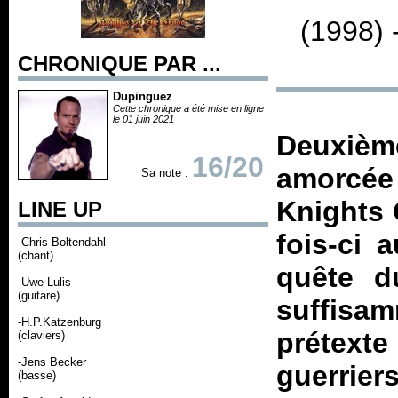
(1998) 
CHRONIQUE PAR ...
Dupinguez
Cette chronique a été mise en ligne
le 01 juin 2021
Deuxième
16/20
amorcée 
Sa note :
Knights 
LINE UP
fois-ci 
-Chris Boltendahl
(chant)
quête d
-Uwe Lulis
(guitare)
suffisam
-H.P.Katzenburg
prétexte
(claviers)
-Jens Becker
guerrie
(basse)