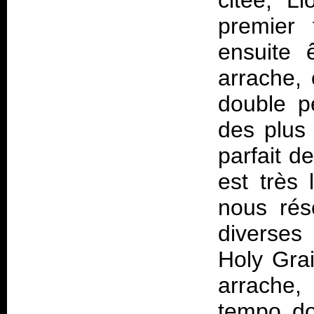
citée, "L
premier 
ensuite 
arrache, 
double p
des plus 
parfait d
est très 
nous rés
diverses
Holy Grai
arrache,
tempo do