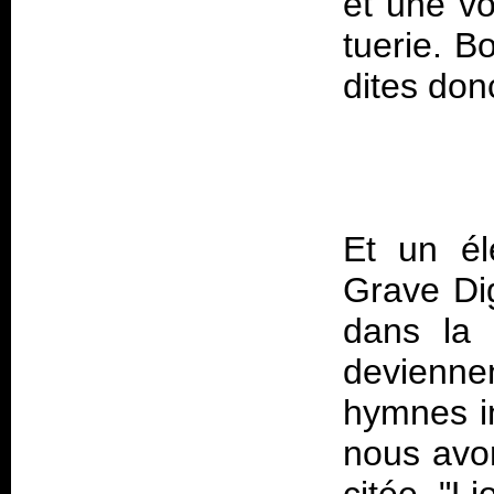
et une vo
tuerie. B
Et un él
Grave Dig
dans la 
devienne
hymnes in
nous avon