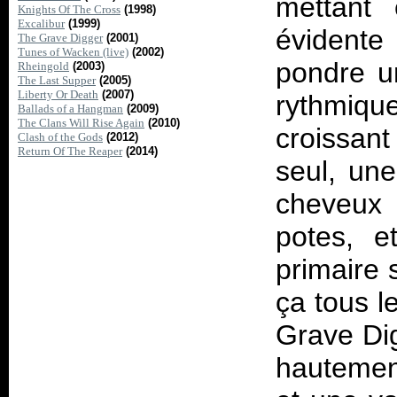
mettant
Knights Of The Cross
(1998)
Excalibur
(1999)
évidente
The Grave Digger
(2001)
Tunes of Wacken (live)
(2002)
pondre un
Rheingold
(2003)
The Last Supper
(2005)
Liberty Or Death
(2007)
rythmiqu
Ballads of a Hangman
(2009)
The Clans Will Rise Again
(2010)
croissant
Clash of the Gods
(2012)
Return Of The Reaper
(2014)
seul, une
cheveux 
potes, e
primaire 
ça tous l
Grave Dig
hautement