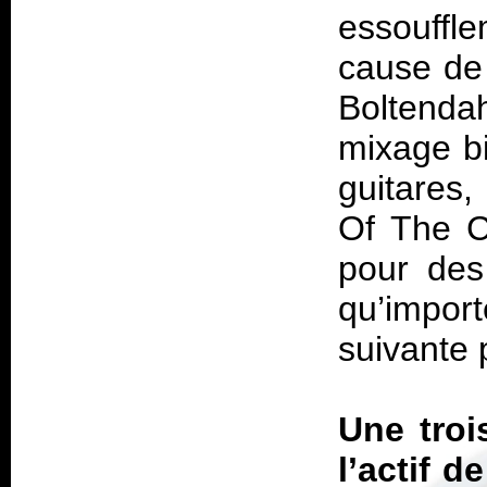
essouffl
cause de 
Boltenda
mixage bi
guitares
Of The C
pour des
qu’import
suivante p
Une troi
l’actif 