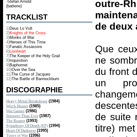
outre-R
-Stefan Arnold
(batterie)
maintena
TRACKLIST
de deux 
1)
Deus Lo Vult
2)
Knights of the Cross
3)
Monks of War
4)
Heroes of This Time
Que ceux
5)
Fanatic Assassins
6)
Lionheart
7)
The Keeper of the Holy Grail
ne sombr
8)
Inquisition
9)
Baphomet
du front 
10)
Over the Sea
11)
The Curse of Jacques
12)
The Battle of Bannockburn
un pro
DISCOGRAPHIE
changemen
Heavy Metal Breakdown
(1984)
descente
Witch Hunter
(1985)
War Games
(1986)
de suite 
Stronger Than Ever
(1987)
The Reaper
(1993)
titre) met
Symphony Of Death (EP)
(1994)
Heart Of Darkness
(1995)
Tunes of War
(1996)