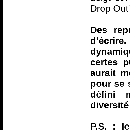
Drop Out"
Des repr
d’écri
dynamiq
certes p
aurait m
pour se 
défini 
diversité
P.S. : l