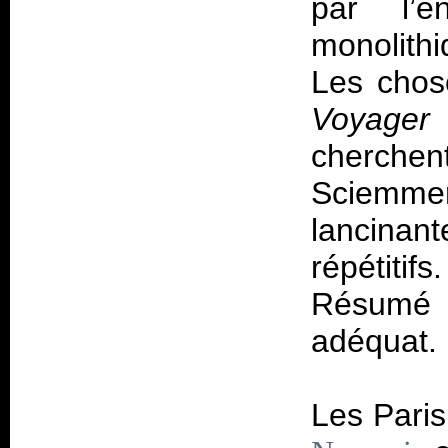
par l’e
monolithi
Les chos
Voyager
cherchen
Sciemme
lancinant
répétiti
Résumé 
adéquat.
Les Paris