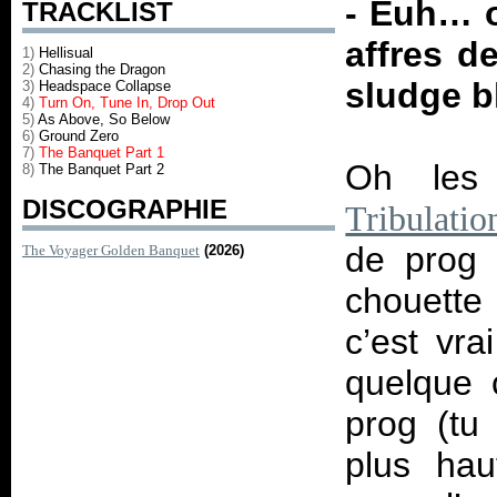
- Euh… o
TRACKLIST
affres d
1)
Hellisual
2)
Chasing the Dragon
sludge b
3)
Headspace Collapse
4)
Turn On, Tune In, Drop Out
5)
As Above, So Below
6)
Ground Zero
7)
The Banquet Part 1
Oh les 
8)
The Banquet Part 2
DISCOGRAPHIE
Tribulatio
de prog 
The Voyager Golden Banquet
(2026)
chouette
c’est vra
quelque 
prog (tu 
plus haut