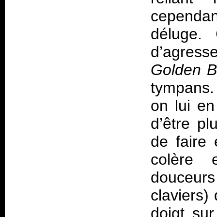
cependan
déluge. 
d’agres
Golden B
tympans. 
on lui en
d’être pl
de faire 
colère 
douceurs
claviers)
doigt su