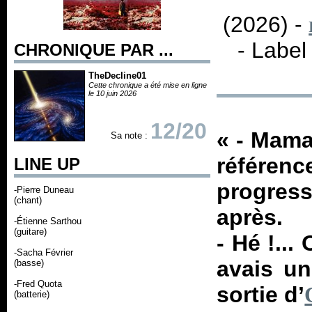
(2026) -
- Label
CHRONIQUE PAR ...
TheDecline01
Cette chronique a été mise en ligne
le 10 juin 2026
12/20
«
- Mam
Sa note :
référen
LINE UP
progress
-Pierre Duneau
(chant)
après.
-Étienne Sarthou
(guitare)
- Hé !...
-Sacha Février
avais u
(basse)
-Fred Quota
sortie d’
(batterie)