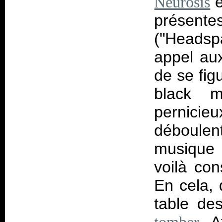
e
Neurosis
présente
("Headsp
appel au
de se fig
black m
pernici
déboulen
musique 
voilà con
En cela, 
table de