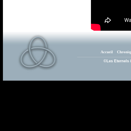
Accueil
Chroniq
©Les Eternels 