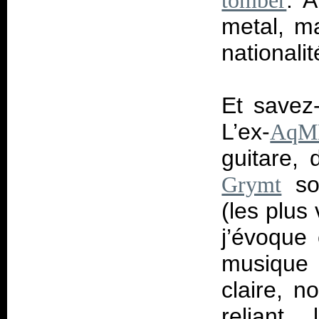
. A
tomber
metal, ma
nationalit
Et savez
L’ex-
AqM
guitare,
son
Grymt
(les plus
j’évoque 
musique 
claire, n
reliant