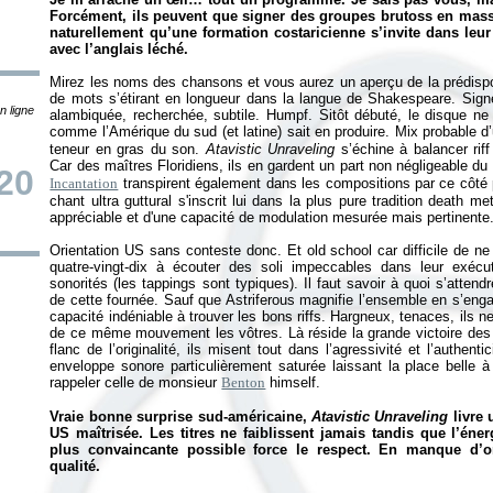
Forcément, ils peuvent que signer des groupes brutoss en mass
naturellement qu’une formation costaricienne s’invite dans leur 
avec l’anglais léché.
Mirez les noms des chansons et vous aurez un aperçu de la prédispos
de mots s’étirant en longueur dans la langue de Shakespeare. Sig
n ligne
alambiquée, recherchée, subtile. Humpf. Sitôt débuté, le disque ne
comme l’Amérique du sud (et latine) sait en produire. Mix probable 
teneur en gras du son.
Atavistic Unraveling
s’échine à balancer riff 
Car des maîtres Floridiens, ils en gardent un part non négligeable du 
20
Incantation
transpirent également dans les compositions par ce côté 
chant ultra guttural s'inscrit lui dans la plus pure tradition death 
appréciable et d'une capacité de modulation mesurée mais pertinente
Orientation US sans conteste donc. Et old school car difficile de n
quatre-vingt-dix à écouter des soli impeccables dans leur exécut
sonorités (les tappings sont typiques). Il faut savoir à quoi s’atten
de cette fournée. Sauf que Astriferous magnifie l’ensemble en s’en
capacité indéniable à trouver les bons riffs. Hargneux, tenaces, ils n
de ce même mouvement les vôtres. Là réside la grande victoire des 
flanc de l’originalité, ils misent tout dans l’agressivité et l’authent
enveloppe sonore particulièrement saturée laissant la place belle 
rappeler celle de monsieur
Benton
himself.
Vraie bonne surprise sud-américaine,
Atavistic Unraveling
livre 
US maîtrisée. Les titres ne faiblissent jamais tandis que l’én
plus convaincante possible force le respect. En manque d’or
qualité.