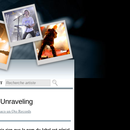
T
c Unraveling
aco un Ojo Records
s rien que le nom du label est génial.