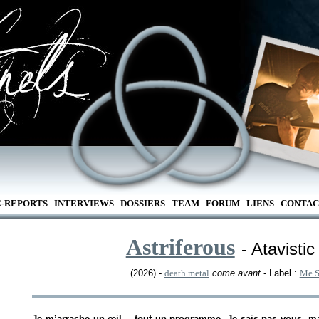
E-REPORTS
INTERVIEWS
DOSSIERS
TEAM
FORUM
LIENS
CONTAC
Astriferous
- Atavisti
(2026) -
death metal
come avant
- Label :
Me S
Je m’arrache un œil… tout un programme. Je sais pas vous, mai