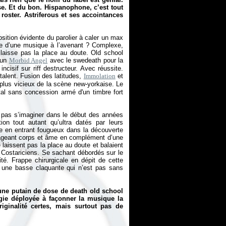
e. Et du bon. Hispanophone, c’est tout
roster. Astriferous et ses accointances
ition évidente du parolier à caler un max
ne d’une musique à l’avenant ? Complexe,
 laisse pas la place au doute. Old school
d’un
Morbid Angel
avec le swedeath pour la
incisif sur riff destructeur. Avec réussite.
talent. Fusion des latitudes,
Immolation
et
plus vicieux de la scène new-yorkaise. Le
metal sans concession armé d'un timbre fort
.
e pas s’imaginer dans le début des années
ion tout autant qu’ultra datés par leurs
dre en entrant fougueux dans la découverte
gageant corps et âme en complément d’une
e laissent pas la place au doute et balaient
Costariciens. Se sachant débordés sur le
icité. Frappe chirurgicale en dépit de cette
à une basse claquante qui n’est pas sans
une putain de dose de death old school
ergie déployée à façonner la musique la
iginalité certes, mais surtout pas de