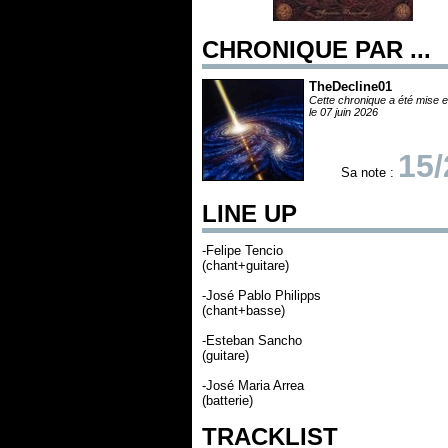
CHRONIQUE PAR ...
TheDecline01
Cette chronique a été mise e
le 07 juin 2026
15/
Sa note :
LINE UP
-Felipe Tencio
(chant+guitare)
-José Pablo Philipps
(chant+basse)
-Esteban Sancho
(guitare)
-José Maria Arrea
(batterie)
TRACKLIST