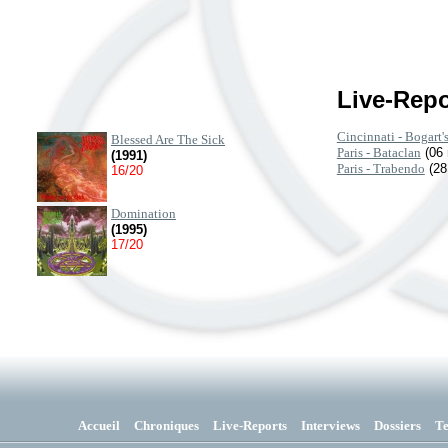
Live-Repo
Cincinnati - Bogart'
Blessed Are The Sick
Paris - Bataclan
(06 
(1991)
Paris - Trabendo
(28
16/20
Domination
(1995)
17/20
Accueil
Chroniques
Live-Reports
Interviews
Dossiers
T