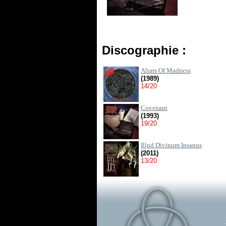
Discographie :
Altars Of Madness
(1989)
14/20
Covenant
(1993)
19/20
Illud Divinum Insanus
(2011)
13/20