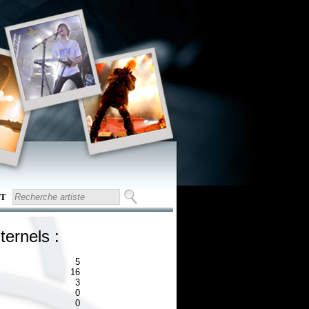
T
ternels :
5
16
3
0
0