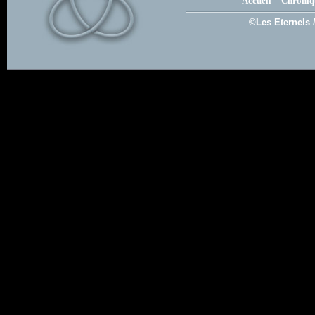
Accueil
Chroniq
©Les Eternels 