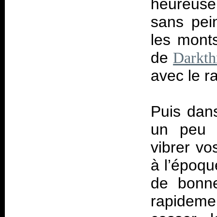
heureuse
sans pei
les monts
de
Darkth
avec le r
Puis dan
un peu p
vibrer v
à l’époqu
de bonne
rapideme