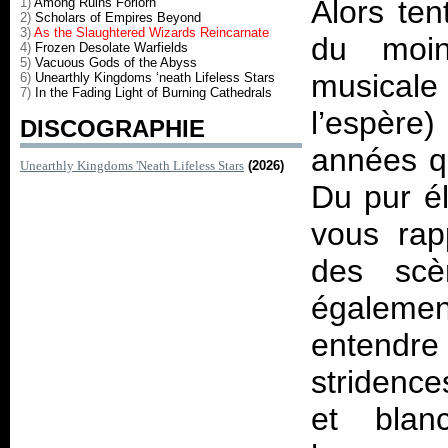
Alors te
1)
Among Ruins Forlorn
2)
Scholars of Empires Beyond
3)
As the Slaughtered Wizards Reincarnate
du moin
4)
Frozen Desolate Warfields
5)
Vacuous Gods of the Abyss
musicale
6)
Unearthly Kingdoms ‘neath Lifeless Stars
7)
In the Fading Light of Burning Cathedrals
l’espère
DISCOGRAPHIE
années qu
Unearthly Kingdoms 'Neath Lifeless Stars
(2026)
Du pur é
vous rapp
des scè
égaleme
entendr
stridence
et blan