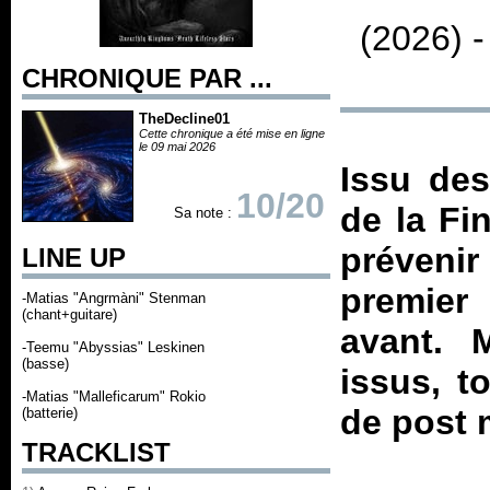
(2026) 
CHRONIQUE PAR ...
TheDecline01
Cette chronique a été mise en ligne
le 09 mai 2026
Issu des
10/20
de la Fi
Sa note :
prévenir
LINE UP
premier
-Matias "Angrmàni" Stenman
(chant+guitare)
avant. 
-Teemu "Abyssias" Leskinen
(basse)
issus, t
-Matias "Malleficarum" Rokio
de post 
(batterie)
TRACKLIST