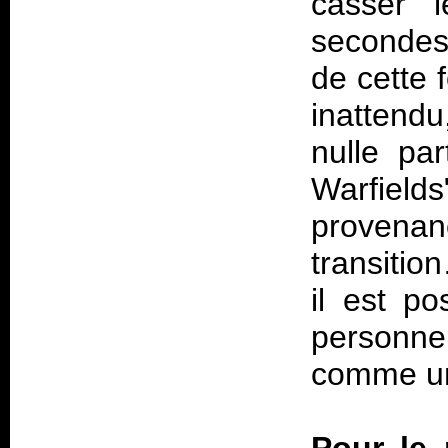
casser l
secondes.
de cette 
inattendu
nulle par
Warfield
provena
transitio
il est po
personne
comme un