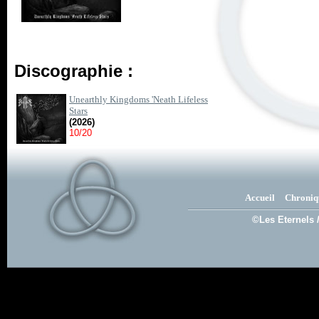
Discographie :
Unearthly Kingdoms 'Neath Lifeless
Stars
(2026)
10/20
Accueil
Chroniq
©Les Eternels 