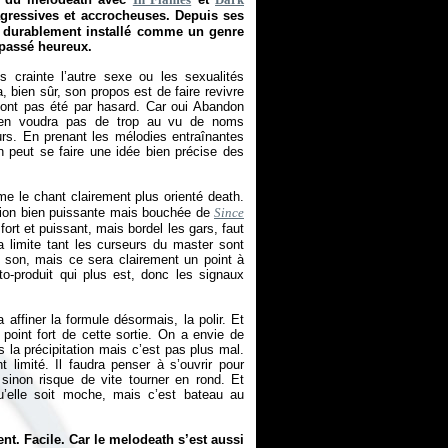
gressives et accrocheuses. Depuis ses
st durablement installé comme un genre
 passé heureux.
s crainte l’autre sexe ou les sexualités
 bien sûr, son propos est de faire revivre
’ont pas été par hasard. Car oui Abandon
 en voudra pas de trop au vu de noms
s. En prenant les mélodies entraînantes
on peut se faire une idée bien précise des
e le chant clairement plus orienté death.
uction bien puissante mais bouchée de
Since
ort et puissant, mais bordel les gars, faut
la limite tant les curseurs du master sont
e son, mais ce sera clairement un point à
uto-produit qui plus est, donc les signaux
 affiner la formule désormais, la polir. Et
point fort de cette sortie. On a envie de
s la précipitation mais c’est pas plus mal.
 limité. Il faudra penser à s’ouvrir pour
sinon risque de vite tourner en rond. Et
’elle soit moche, mais c’est bateau au
nt. Facile. Car le melodeath s’est aussi