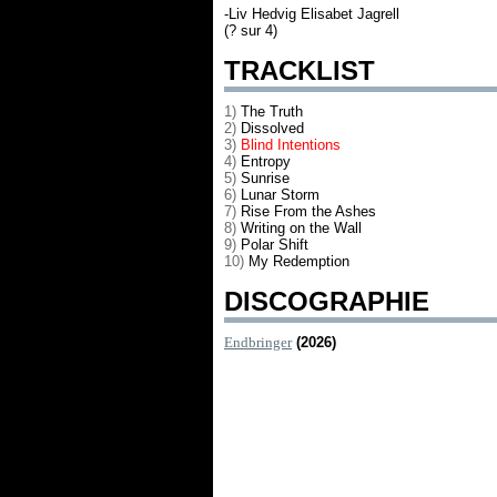
-Liv Hedvig Elisabet Jagrell
(? sur 4)
TRACKLIST
1)
The Truth
2)
Dissolved
3)
Blind Intentions
4)
Entropy
5)
Sunrise
6)
Lunar Storm
7)
Rise From the Ashes
8)
Writing on the Wall
9)
Polar Shift
10)
My Redemption
DISCOGRAPHIE
Endbringer
(2026)