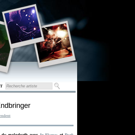
T
Endbringer
endent
ée du melodeath avec
In Flames
et
Dark