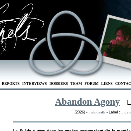
E-REPORTS
INTERVIEWS
DOSSIERS
TEAM
FORUM
LIENS
CONTAC
Abandon Agony
- 
(2026) -
melodeath
- Label :
Indep
La Suède a vécu dans les années quatree-vingt-dix la mont