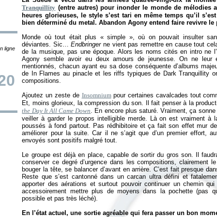
Tranquillity
(entre autres) pour inonder le monde de mélodies a
heures glorieuses, le style s’est tari en même temps qu’il s’e
bien déterminé du metal. Abandon Agony entend faire revivre le
Monde où tout était plus «
simple
», où on pouvait insulter san
déviantes. Sic…
Endbringer
ne vient pas remettre en cause tout cela,
n ligne
de la musique, pas une époque. Alors les noms cités en intro ne l
Agony semble avoir eu deux amours de jeunesse. On ne leur
mentionnés, chacun ayant eu sa dose conséquente d’albums majeur
de In Flames au pinacle et les riffs typiques de Dark Tranquillity 
20
compositions.
Ajoutez un zeste de
Insomnium
pour certaines cavalcades tout comm
Et, moins glorieux, la compression du son. Il fait penser à la prod
the Day It All Came Down
. En encore plus saturé. Vraiment, ça sonne f
veiller à garder le propos intelligible merde. Là on est vraiment à 
poussés à fond partout. Pas rédhibitoire et ça fait son effet mur d
améliorer pour la suite. Car il ne s’agit que d’un premier effort, a
envoyés sont positifs malgré tout.
Le groupe est déjà en place, capable de sortir du gros son. Il faudra
conserver ce degré d’urgence dans les compositions, clairement le 
bouger la tête, se balancer d’avant en arrière. C’est fait presque dan
Reste que s’est cantonné dans un carcan ultra défini et fatalement
apporter des aérations et surtout pouvoir continuer un chemin qui 
accessoirement mettre plus de moyens dans la pochette (pas qu
possible et pas très léché).
En l’état actuel, une sortie agréable qui fera passer un bon mome