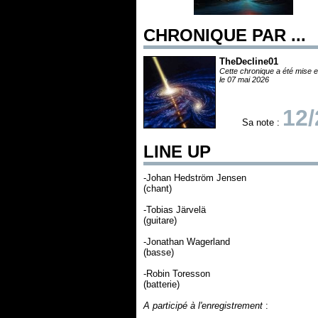
CHRONIQUE PAR ...
TheDecline01
Cette chronique a été mise e
le 07 mai 2026
12/
Sa note :
LINE UP
-Johan Hedström Jensen
(chant)
-Tobias Järvelä
(guitare)
-Jonathan Wagerland
(basse)
-Robin Toresson
(batterie)
A participé à l'enregistrement
: