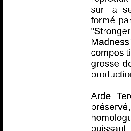
sur la s
formé par
"Strong
Madness
compositi
grosse do
productio
Arde Ter
préserv
homologu
puissant