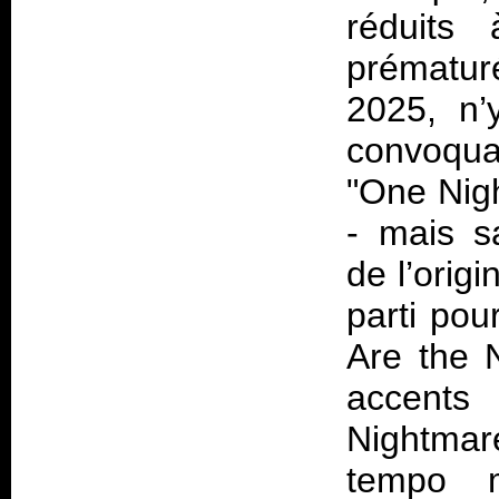
réduits
prématur
2025, n’
convoqua
"One Nigh
- mais s
de l’orig
parti pou
Are the N
accents 
Nightmar
tempo m