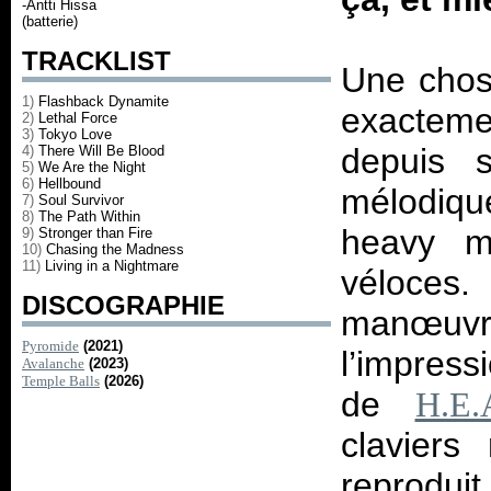
-Antti Hissa
(batterie)
TRACKLIST
Une chose
1)
Flashback Dynamite
exactem
2)
Lethal Force
3)
Tokyo Love
depuis 
4)
There Will Be Blood
5)
We Are the Night
6)
Hellbound
mélodique
7)
Soul Survivor
8)
The Path Within
heavy m
9)
Stronger than Fire
10)
Chasing the Madness
11)
Living in a Nightmare
véloces
DISCOGRAPHIE
manœuvre
Pyromide
(2021)
l’impres
Avalanche
(2023)
Temple Balls
(2026)
de
H.E.
claviers
reprodui