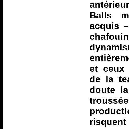
antérieu
Balls m
acquis –
chafou
dynami
entièrem
et ceux 
de la t
doute la
troussée
product
risquent