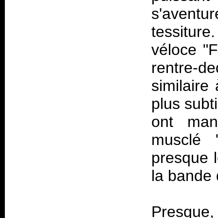
s'aventu
tessitur
véloce "
rentre-de
similaire 
plus subt
ont mani
musclé 
presque l
la bande
Presque,