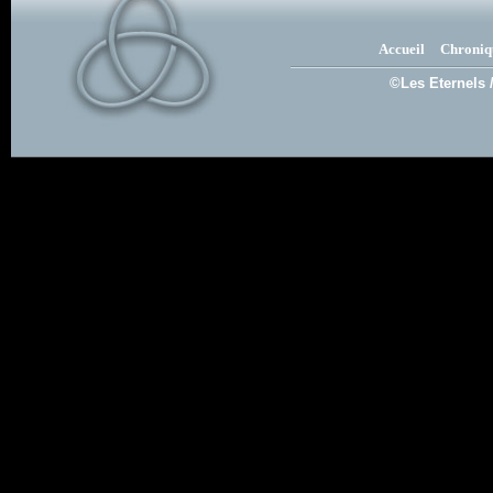
Accueil
Chroniq
©Les Eternels 