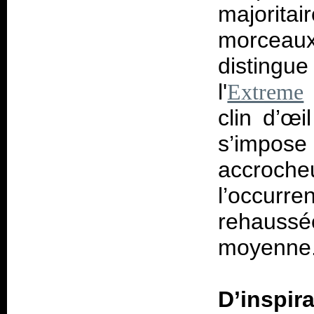
majorita
morceaux 
distingue
l'
Extreme
clin d’œi
s’imp
accroche
l’occurre
rehaussée
moyenne
D’inspir