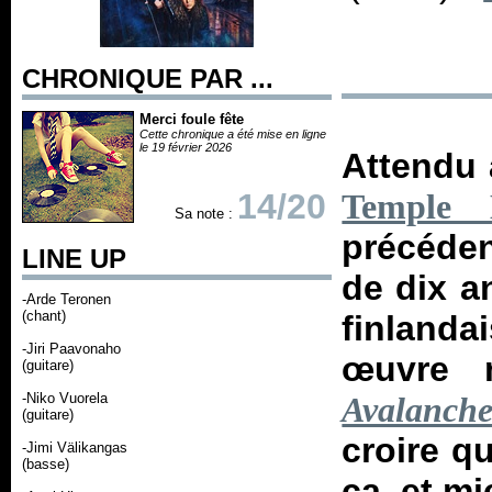
CHRONIQUE PAR ...
Merci foule fête
Cette chronique a été mise en ligne
le 19 février 2026
Attendu 
14/20
Temple B
Sa note :
précéden
LINE UP
de dix a
-Arde Teronen
(chant)
finlanda
-Jiri Paavonaho
œuvre m
(guitare)
-Niko Vuorela
Avalanch
(guitare)
croire q
-Jimi Välikangas
(basse)
ça, et m