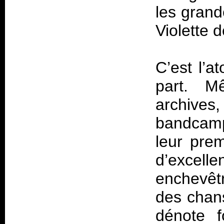
les gran
Violette 
C’est l’a
part. M
archive
bandcamp,
leur prem
d’excelle
enchevêtr
des chans
dénote f