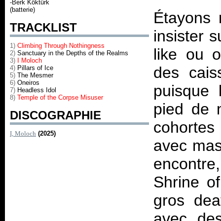
-Berk Köktürk
(batterie)
Étayons 
TRACKLIST
insister 
1)
Climbing Through Nothingness
like ou o
2)
Sanctuary in the Depths of the Realms
3)
I Moloch
des caiss
4)
Pillars of Ice
5)
The Mesmer
6)
Oneiros
puisque l
7)
Headless Idol
8)
Temple of the Corpse Misuser
pied de 
DISCOGRAPHIE
cohorte
I, Moloch
(2025)
avec mas
encontre
Shrine o
gros dea
avec de