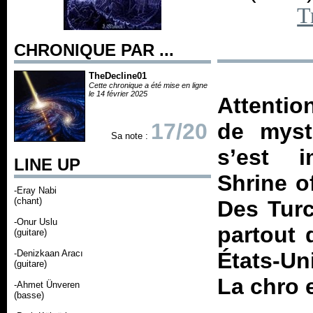
T
CHRONIQUE PAR ...
TheDecline01
Cette chronique a été mise en ligne
le 14 février 2025
Attentio
17/20
de mystè
Sa note :
s’est i
LINE UP
Shrine o
-Eray Nabi
(chant)
Des Turc
-Onur Uslu
partout 
(guitare)
-Denizkaan Aracı
États-Un
(guitare)
La chro 
-Ahmet Ünveren
(basse)