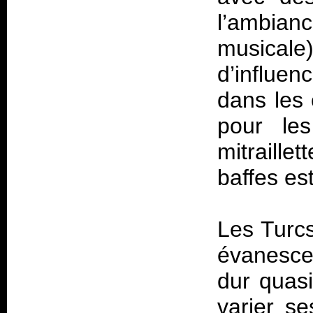
l’ambia
musical
d’influen
dans les 
pour les
mitraille
baffes est
Les Turcs
évanescen
dur quas
varier se