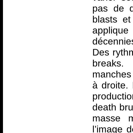
pas de d
blasts e
appliqu
décennie
Des rythm
breaks.
manches d
à droite.
productio
death bru
masse m
l’image d