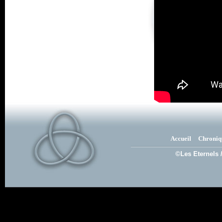
Accueil
Chroniq
©Les Eternels 