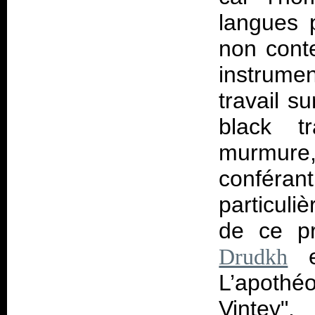
langues 
non conte
instrume
travail s
black tr
murmure,
conférant
particuli
de ce p
Drudkh
L’apothé
Vintey",