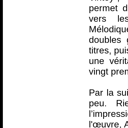
permet d
vers le
Mélodiqu
doubles 
titres, p
une véri
vingt pre
Par la su
peu. Ri
l’impres
l'œuvre, 