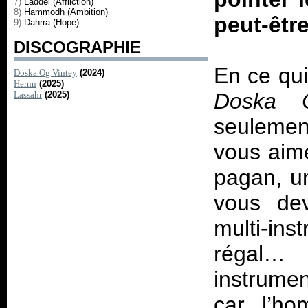
7)
Laddel (Affliction)
8)
Hammodh (Ambition)
peut-êtr
9)
Dahrra (Hope)
DISCOGRAPHIE
En ce qu
Doska Og Vintey
(2024)
Hernn
(2025)
Doska 
Lassahr
(2025)
seulement
vous aim
pagan, u
vous dev
multi-ins
régal…
instrumen
car l’ho