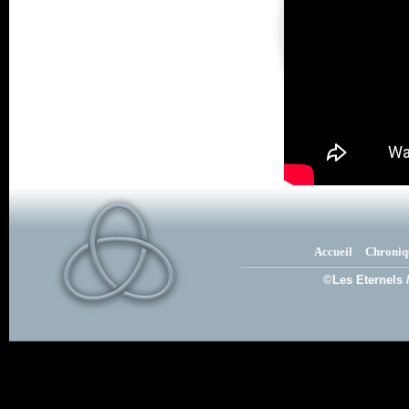
Accueil
Chroniq
©Les Eternels 