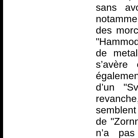
sans avoi
notammen
des morce
"Hammodh"
de metal
s’avère 
également
d’un "Sv
revanche,
semblent
de "Zorn
n’a pa