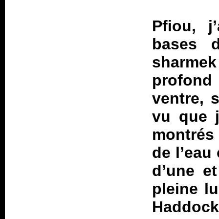
Pfiou, j
bases 
sharme
profond
ventre, s
vu que j
montrés 
de l’eau 
d’une et
pleine l
Haddoc