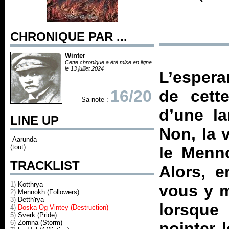
CHRONIQUE PAR ...
Winter
Cette chronique a été mise en ligne
le 13 juillet 2024
L’espera
16/20
de cette
Sa note :
d’une l
LINE UP
Non, la v
-Aarunda
(tout)
le Menn
TRACKLIST
Alors, e
1)
Kotthrya
vous y m
2)
Mennokh (Followers)
3)
Detth'rya
lorsque
4)
Doska Og Vintey (Destruction)
5)
Sverk (Pride)
6)
Zornna (Storm)
pointer 