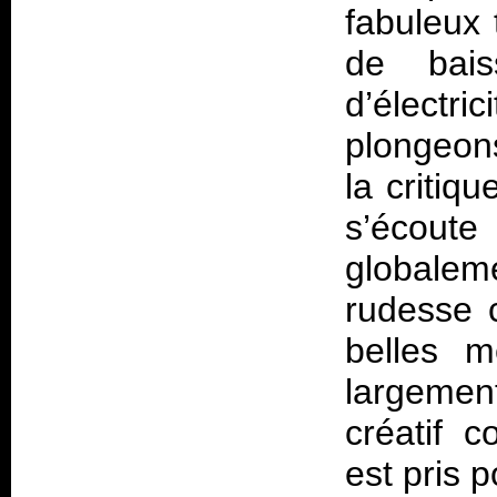
fabuleux 
de bai
d’électri
plongeon
la critiqu
s’écoute
globalem
rudesse 
belles m
largement
créatif 
est pris p