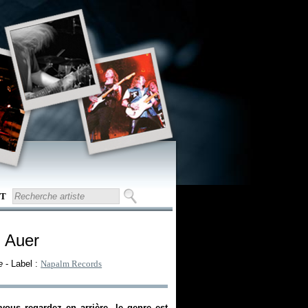
T
- Auer
e
- Label :
Napalm Records
ous regardez en arrière, le genre est