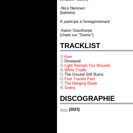
-Nico Heininen
(batterie)
A participé à l'enregistrement :
-Aaron Stainthorpe
(chant sur "Sirens")
TRACKLIST
1)
Auer
2)
Diseased
3)
Light Reveals Our Wounds
4)
White Cradle
5)
The Ground Still Burns
6)
Fear Travels Fast
7)
The Hanging Blade
8)
Sirens
DISCOGRAPHIE
Auer
(2023)