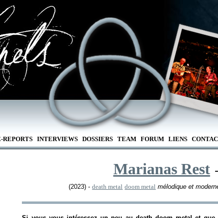
E-REPORTS
INTERVIEWS
DOSSIERS
TEAM
FORUM
LIENS
CONTAC
Marianas Rest
(2023) -
death metal
doom metal
mélodique et modern
Si vous vous intéressez un peu au death doom metal et que v