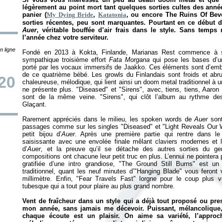
légèrement au point mort tant quelques sorties cultes des année
panier (
My Dying Bride
,
Katatonia
, ou encore The Ruins Of Beve
sorties récentes, peu sont marquantes. Pourtant en ce début d
Auer
, véritable bouffée d’air frais dans le style. Sans temps
l’année chez votre serviteur.
n ligne
Fondé en 2013 à Kokta, Finlande, Marianas Rest commence à s
sympathique troisième effort
Fata Morgana
qui pose les bases d’u
porté par les vocaux immersifs de Jaakko. Ces éléments sont d’emblé
de ce quatrième bébé. Les growls du Finlandais sont froids et abr
20
chaleureuse, mélodique, qui lient ainsi un doom metal traditionnel à u
ne présente plus. "Diseased" et "Sirens", avec, tiens, tiens, Aaro
sont de la même veine. "Sirens", qui clôt l’album au rythme de
Glaçant.
Rarement appréciés dans le milieu, les spoken words de
Auer
sont
passages comme sur les singles "Diseased" et "Light Reveals Our W
petit bijou d’
Auer
. Après une première partie qui rentre dans le
saisissante avec une envolée finale mêlant claviers modernes et l
d’
Auer
, et la preuve qu’il se détache des autres sorties du genr
compositions ont chacune leur petit truc en plus. L’ennui ne pointera
gratifiée d’une intro grandiose, "The Ground Still Burns" est
traditionnel, quant les neuf minutes d’"Hanging Blade" vous feron
millimètre. Enfin, "Fear Travels Fast" lorgne pour le coup plus
tubesque qui a tout pour plaire au plus grand nombre.
Vent de fraîcheur dans un style qui a déjà tout proposé ou pr
mon année, sans jamais me décevoir. Puissant, mélancolique, t
chaque écoute est un plaisir. On aime sa variété, l’appr