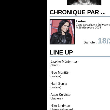
CHRONIQUE PAR ...
Eudus
Cette chronique a été mise e
le 28 décembre 2023
18/
Sa note :
LINE UP
-Jaakko Mäntymaa
(chant)
-Nico Mänttäri
(guitare)
-Harri Sunila
(guitare)
-Aapo Koivisto
(claviers)
-Niko Lindman
(chœurs+basse)