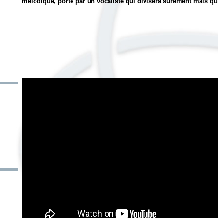
mélodique, porté par un vocaliste qui divisera sûrement mais qui