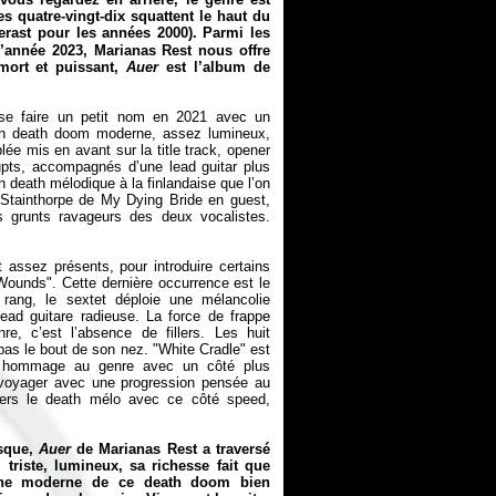
s quatre-vingt-dix squattent le haut du
rast pour les années 2000). Parmi les
’année 2023, Marianas Rest nous offre
 mort et puissant,
Auer
est l’album de
e faire un petit nom en 2021 avec un
n death doom moderne, assez lumineux,
e mis en avant sur la title track, opener
upts, accompagnés d’une lead guitar plus
n death mélodique à la finlandaise que l’on
n Stainthorpe de My Dying Bride en guest,
s grunts ravageurs des deux vocalistes.
 assez présents, pour introduire certains
ounds". Cette dernière occurrence est le
 rang, le sextet déploie une mélancolie
ead guitare radieuse. La force de frappe
e, c’est l’absence de fillers. Les huit
 pas le bout de son nez. "White Cradle" est
 un hommage au genre avec un côté plus
t voyager avec une progression pensée au
 vers le death mélo avec ce côté speed,
esque,
Auer
de Marianas Rest a traversé
riste, lumineux, sa richesse fait que
oche moderne de ce death doom bien