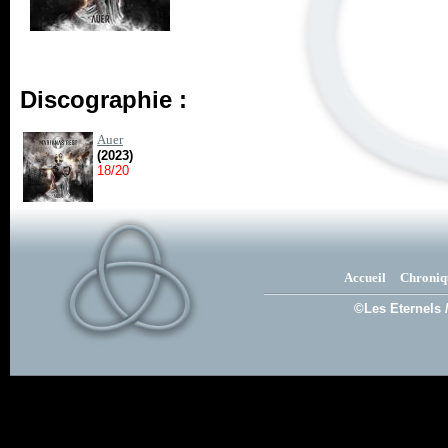
Discographie :
Auer
(2023)
18/20
Accueil
Chroniq
©Les Eternels 